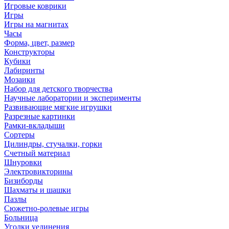
Игровые коврики
Игры
Игры на магнитах
Часы
Форма, цвет, размер
Конструкторы
Кубики
Лабиринты
Мозаики
Набор для детского творчества
Научные лаборатории и эксперименты
Развивающие мягкие игрушки
Разрезные картинки
Рамки-вкладыши
Сортеры
Цилиндры, стучалки, горки
Счетный материал
Шнуровки
Электровикторины
Бизиборды
Шахматы и шашки
Пазлы
Сюжетно-ролевые игры
Больница
Уголки уединения