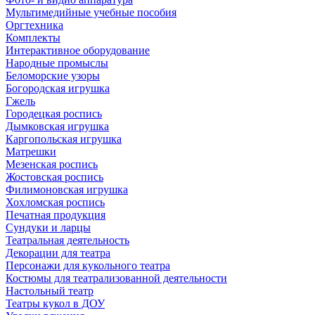
Мультимедийные учебные пособия
Оргтехника
Комплекты
Интерактивное оборудование
Народные промыслы
Беломорские узоры
Богородская игрушка
Гжель
Городецкая роспись
Дымковская игрушка
Каргопольская игрушка
Матрешки
Мезенская роспись
Жостовская роспись
Филимоновская игрушка
Хохломская роспись
Печатная продукция
Сундуки и ларцы
Театральная деятельность
Декорации для театра
Персонажи для кукольного театра
Костюмы для театрализованной деятельности
Настольный театр
Театры кукол в ДОУ