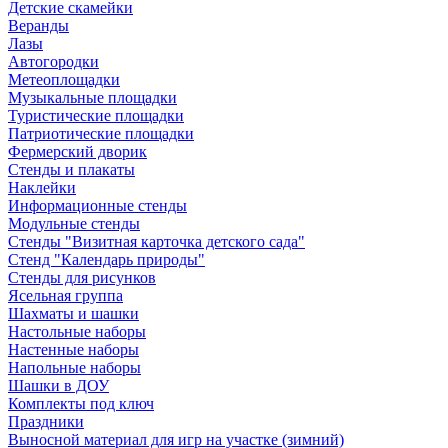
Детские скамейки
Веранды
Лазы
Автогородки
Метеоплощадки
Музыкальные площадки
Туристические площадки
Патриотические площадки
Фермерский дворик
Стенды и плакаты
Наклейки
Информационные стенды
Модульные стенды
Стенды "Визитная карточка детского сада"
Стенд "Календарь природы"
Стенды для рисунков
Ясельная группа
Шахматы и шашки
Настольные наборы
Настенные наборы
Напольные наборы
Шашки в ДОУ
Комплекты под ключ
Праздники
Выносной материал для игр на участке (зимний)