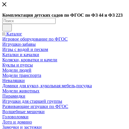
Ко
мплектация детских садов по ФГОC по ФЗ 44 и ФЗ 223
Каталог
Игровое оборудование по ФГОС
Игрушки-забавы
Игры с водой и песком
Каталки и качалки
Коляски, кроватки и качели
Куклы и пупсы
Модели людей
Модели транспорта
Неваляшки
Домики для кукол, кукольная мебель,посудка
Модели животных
Пирамидки
Игрушки для старшей группы
Развивающие игрушки по ФГОС
Волшебные мешочки
Головоломки
Лото и домино
Замочки и застежки