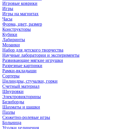
Игровые коврики
Игры
Игры на магнитах
Часы
Форма, цвет, размер
Конструкторы
Кубики
Лабиринты
Мозаики
Набор для детского творчества
Научные лаборатории и эксперименты
Развивающие мягкие игрушки
Разрезные картинки
Рамки-вкладыши
Сортеры
Цилиндры, стучалки, горки
Счетный материал
Шнуровки
Электровикторины
Бизиборды
Шахматы и шашки
Пазлы
Сюжетно-ролевые игры
Больница
Уголки уединения