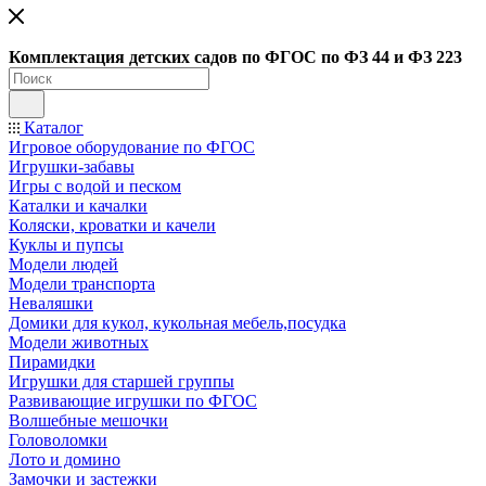
Ко
мплектация детских садов по ФГОC по ФЗ 44 и ФЗ 223
Каталог
Игровое оборудование по ФГОС
Игрушки-забавы
Игры с водой и песком
Каталки и качалки
Коляски, кроватки и качели
Куклы и пупсы
Модели людей
Модели транспорта
Неваляшки
Домики для кукол, кукольная мебель,посудка
Модели животных
Пирамидки
Игрушки для старшей группы
Развивающие игрушки по ФГОС
Волшебные мешочки
Головоломки
Лото и домино
Замочки и застежки