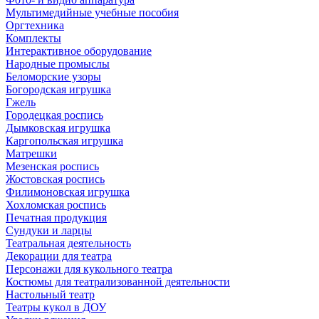
Мультимедийные учебные пособия
Оргтехника
Комплекты
Интерактивное оборудование
Народные промыслы
Беломорские узоры
Богородская игрушка
Гжель
Городецкая роспись
Дымковская игрушка
Каргопольская игрушка
Матрешки
Мезенская роспись
Жостовская роспись
Филимоновская игрушка
Хохломская роспись
Печатная продукция
Сундуки и ларцы
Театральная деятельность
Декорации для театра
Персонажи для кукольного театра
Костюмы для театрализованной деятельности
Настольный театр
Театры кукол в ДОУ