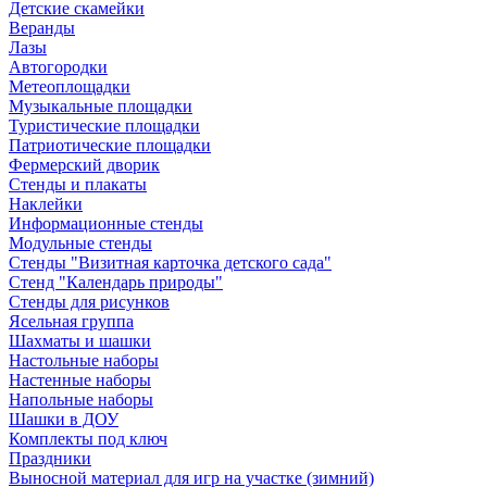
Детские скамейки
Веранды
Лазы
Автогородки
Метеоплощадки
Музыкальные площадки
Туристические площадки
Патриотические площадки
Фермерский дворик
Стенды и плакаты
Наклейки
Информационные стенды
Модульные стенды
Стенды "Визитная карточка детского сада"
Стенд "Календарь природы"
Стенды для рисунков
Ясельная группа
Шахматы и шашки
Настольные наборы
Настенные наборы
Напольные наборы
Шашки в ДОУ
Комплекты под ключ
Праздники
Выносной материал для игр на участке (зимний)