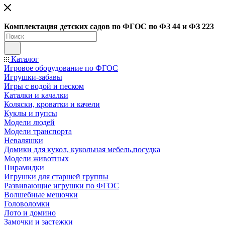
Ко
мплектация детских садов по ФГОC по ФЗ 44 и ФЗ 223
Каталог
Игровое оборудование по ФГОС
Игрушки-забавы
Игры с водой и песком
Каталки и качалки
Коляски, кроватки и качели
Куклы и пупсы
Модели людей
Модели транспорта
Неваляшки
Домики для кукол, кукольная мебель,посудка
Модели животных
Пирамидки
Игрушки для старшей группы
Развивающие игрушки по ФГОС
Волшебные мешочки
Головоломки
Лото и домино
Замочки и застежки