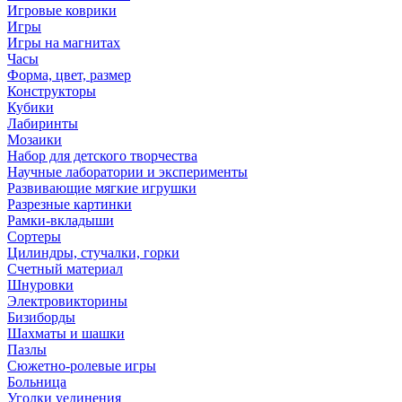
Игровые коврики
Игры
Игры на магнитах
Часы
Форма, цвет, размер
Конструкторы
Кубики
Лабиринты
Мозаики
Набор для детского творчества
Научные лаборатории и эксперименты
Развивающие мягкие игрушки
Разрезные картинки
Рамки-вкладыши
Сортеры
Цилиндры, стучалки, горки
Счетный материал
Шнуровки
Электровикторины
Бизиборды
Шахматы и шашки
Пазлы
Сюжетно-ролевые игры
Больница
Уголки уединения