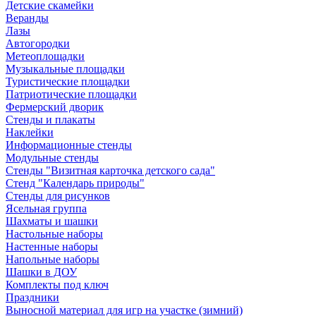
Детские скамейки
Веранды
Лазы
Автогородки
Метеоплощадки
Музыкальные площадки
Туристические площадки
Патриотические площадки
Фермерский дворик
Стенды и плакаты
Наклейки
Информационные стенды
Модульные стенды
Стенды "Визитная карточка детского сада"
Стенд "Календарь природы"
Стенды для рисунков
Ясельная группа
Шахматы и шашки
Настольные наборы
Настенные наборы
Напольные наборы
Шашки в ДОУ
Комплекты под ключ
Праздники
Выносной материал для игр на участке (зимний)