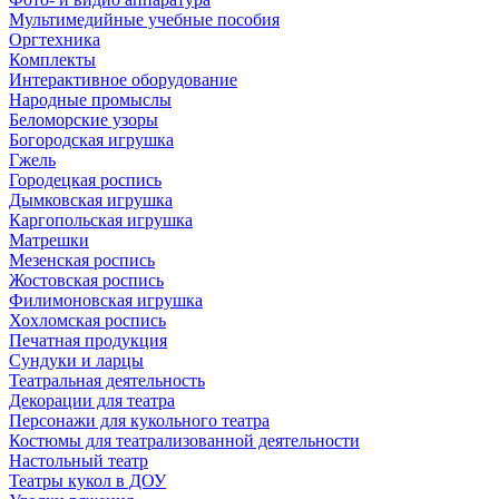
Мультимедийные учебные пособия
Оргтехника
Комплекты
Интерактивное оборудование
Народные промыслы
Беломорские узоры
Богородская игрушка
Гжель
Городецкая роспись
Дымковская игрушка
Каргопольская игрушка
Матрешки
Мезенская роспись
Жостовская роспись
Филимоновская игрушка
Хохломская роспись
Печатная продукция
Сундуки и ларцы
Театральная деятельность
Декорации для театра
Персонажи для кукольного театра
Костюмы для театрализованной деятельности
Настольный театр
Театры кукол в ДОУ