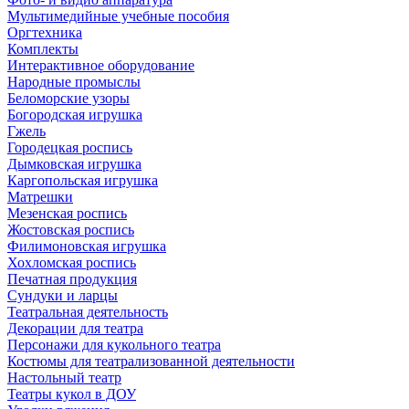
Мультимедийные учебные пособия
Оргтехника
Комплекты
Интерактивное оборудование
Народные промыслы
Беломорские узоры
Богородская игрушка
Гжель
Городецкая роспись
Дымковская игрушка
Каргопольская игрушка
Матрешки
Мезенская роспись
Жостовская роспись
Филимоновская игрушка
Хохломская роспись
Печатная продукция
Сундуки и ларцы
Театральная деятельность
Декорации для театра
Персонажи для кукольного театра
Костюмы для театрализованной деятельности
Настольный театр
Театры кукол в ДОУ