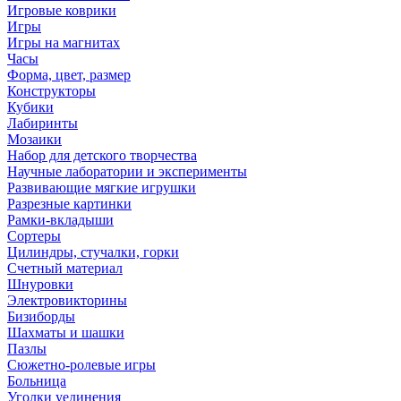
Игровые коврики
Игры
Игры на магнитах
Часы
Форма, цвет, размер
Конструкторы
Кубики
Лабиринты
Мозаики
Набор для детского творчества
Научные лаборатории и эксперименты
Развивающие мягкие игрушки
Разрезные картинки
Рамки-вкладыши
Сортеры
Цилиндры, стучалки, горки
Счетный материал
Шнуровки
Электровикторины
Бизиборды
Шахматы и шашки
Пазлы
Сюжетно-ролевые игры
Больница
Уголки уединения