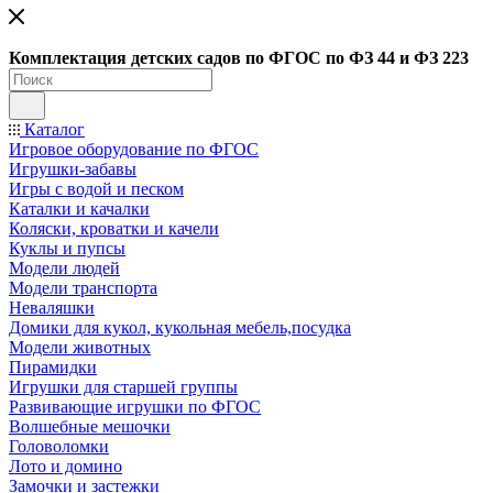
Ко
мплектация детских садов по ФГОC по ФЗ 44 и ФЗ 223
Каталог
Игровое оборудование по ФГОС
Игрушки-забавы
Игры с водой и песком
Каталки и качалки
Коляски, кроватки и качели
Куклы и пупсы
Модели людей
Модели транспорта
Неваляшки
Домики для кукол, кукольная мебель,посудка
Модели животных
Пирамидки
Игрушки для старшей группы
Развивающие игрушки по ФГОС
Волшебные мешочки
Головоломки
Лото и домино
Замочки и застежки