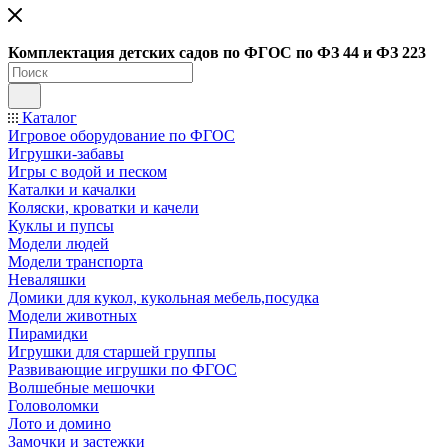
Ко
мплектация детских садов по ФГОC по ФЗ 44 и ФЗ 223
Каталог
Игровое оборудование по ФГОС
Игрушки-забавы
Игры с водой и песком
Каталки и качалки
Коляски, кроватки и качели
Куклы и пупсы
Модели людей
Модели транспорта
Неваляшки
Домики для кукол, кукольная мебель,посудка
Модели животных
Пирамидки
Игрушки для старшей группы
Развивающие игрушки по ФГОС
Волшебные мешочки
Головоломки
Лото и домино
Замочки и застежки