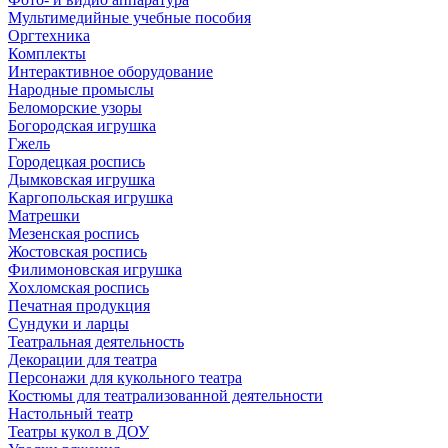
Мультимедийные учебные пособия
Оргтехника
Комплекты
Интерактивное оборудование
Народные промыслы
Беломорские узоры
Богородская игрушка
Гжель
Городецкая роспись
Дымковская игрушка
Каргопольская игрушка
Матрешки
Мезенская роспись
Жостовская роспись
Филимоновская игрушка
Хохломская роспись
Печатная продукция
Сундуки и ларцы
Театральная деятельность
Декорации для театра
Персонажи для кукольного театра
Костюмы для театрализованной деятельности
Настольный театр
Театры кукол в ДОУ