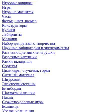
Игровые коврики
Игры
Игры на магнитах
Часы
Форма, цвет, размер
Конструкторы
Кубики
Лабиринты
Мозаики
Набор для детского творчества
Научные лаборатории и эксперименты
Развивающие мягкие игрушки
Разрезные картинки
Рамки-вкладыши
Сортеры
Цилиндры, стучалки, горки
Счетный материал
Шнуровки
Электровикторины
Бизиборды
Шахматы и шашки
Пазлы
Сюжетно-ролевые игры
Больница
Уголки уединения