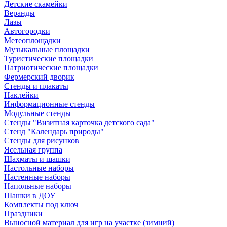
Детские скамейки
Веранды
Лазы
Автогородки
Метеоплощадки
Музыкальные площадки
Туристические площадки
Патриотические площадки
Фермерский дворик
Стенды и плакаты
Наклейки
Информационные стенды
Модульные стенды
Стенды "Визитная карточка детского сада"
Стенд "Календарь природы"
Стенды для рисунков
Ясельная группа
Шахматы и шашки
Настольные наборы
Настенные наборы
Напольные наборы
Шашки в ДОУ
Комплекты под ключ
Праздники
Выносной материал для игр на участке (зимний)