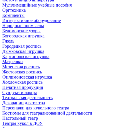
Мультимедийные учебные пособия
Оргтехника
Комплекты
Интерактивное оборудование
Народные промыслы
Беломорские узоры
Богородская игрушка
Гжель
Городецкая роспись
Дымковская игрушка
Каргопольская игрушка
Матрешки
Мезенская роспись
Жостовская роспись
Филимоновская игрушка
Хохломская роспись
Печатная продукция
Сундуки и ларцы
Театральная деятельность
Декорации для театра
Персонажи для кукольного театра
Костюмы для театрализованной деятельности
Настольный театр
Театры кукол в ДОУ