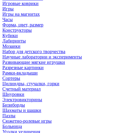
Игровые коврики
Игры
Игры на магнитах
Часы
Форма, цвет, размер
Конструкторы
Кубики
Лабиринты
Мозаики
Набор для детского творчества
Научные лаборатории и эксперименты
Развивающие мягкие игрушки
Разрезные картинки
Рамки-вкладыши
Сортеры
Цилиндры, стучалки, горки
Счетный материал
Шнуровки
Электровикторины
Бизиборды
Шахматы и шашки
Пазлы
Сюжетно-ролевые игры
Больница
Уголки уединения