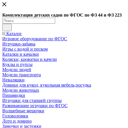
Ко
мплектация детских садов по ФГОC по ФЗ 44 и ФЗ 223
Каталог
Игровое оборудование по ФГОС
Игрушки-забавы
Игры с водой и песком
Каталки и качалки
Коляски, кроватки и качели
Куклы и пупсы
Модели людей
Модели транспорта
Неваляшки
Домики для кукол, кукольная мебель,посудка
Модели животных
Пирамидки
Игрушки для старшей группы
Развивающие игрушки по ФГОС
Волшебные мешочки
Головоломки
Лото и домино
Замочки и застежки