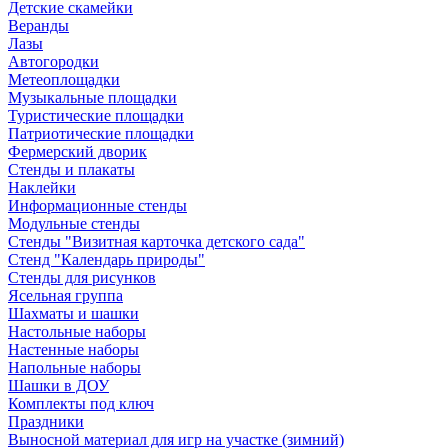
Детские скамейки
Веранды
Лазы
Автогородки
Метеоплощадки
Музыкальные площадки
Туристические площадки
Патриотические площадки
Фермерский дворик
Стенды и плакаты
Наклейки
Информационные стенды
Модульные стенды
Стенды "Визитная карточка детского сада"
Стенд "Календарь природы"
Стенды для рисунков
Ясельная группа
Шахматы и шашки
Настольные наборы
Настенные наборы
Напольные наборы
Шашки в ДОУ
Комплекты под ключ
Праздники
Выносной материал для игр на участке (зимний)