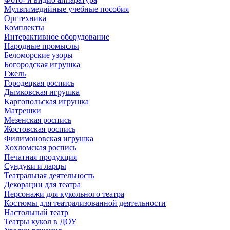
Мультимедийные учебные пособия
Оргтехника
Комплекты
Интерактивное оборудование
Народные промыслы
Беломорские узоры
Богородская игрушка
Гжель
Городецкая роспись
Дымковская игрушка
Каргопольская игрушка
Матрешки
Мезенская роспись
Жостовская роспись
Филимоновская игрушка
Хохломская роспись
Печатная продукция
Сундуки и ларцы
Театральная деятельность
Декорации для театра
Персонажи для кукольного театра
Костюмы для театрализованной деятельности
Настольный театр
Театры кукол в ДОУ