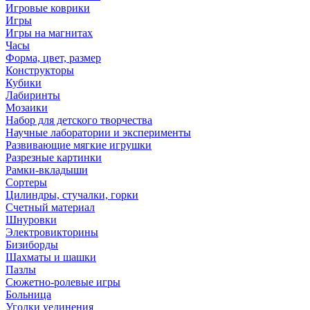
Игровые коврики
Игры
Игры на магнитах
Часы
Форма, цвет, размер
Конструкторы
Кубики
Лабиринты
Мозаики
Набор для детского творчества
Научные лаборатории и эксперименты
Развивающие мягкие игрушки
Разрезные картинки
Рамки-вкладыши
Сортеры
Цилиндры, стучалки, горки
Счетный материал
Шнуровки
Электровикторины
Бизиборды
Шахматы и шашки
Пазлы
Сюжетно-ролевые игры
Больница
Уголки уединения