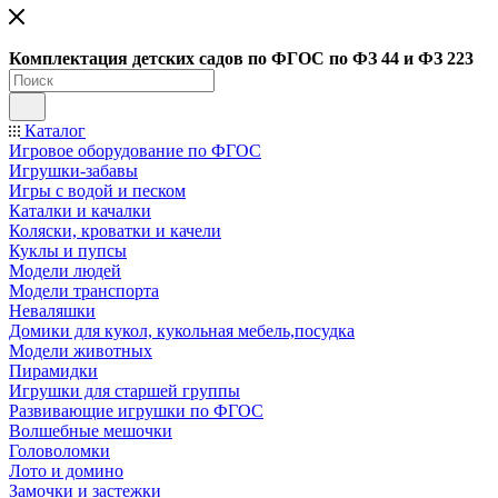
Ко
мплектация детских садов по ФГОC по ФЗ 44 и ФЗ 223
Каталог
Игровое оборудование по ФГОС
Игрушки-забавы
Игры с водой и песком
Каталки и качалки
Коляски, кроватки и качели
Куклы и пупсы
Модели людей
Модели транспорта
Неваляшки
Домики для кукол, кукольная мебель,посудка
Модели животных
Пирамидки
Игрушки для старшей группы
Развивающие игрушки по ФГОС
Волшебные мешочки
Головоломки
Лото и домино
Замочки и застежки