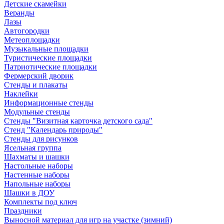
Детские скамейки
Веранды
Лазы
Автогородки
Метеоплощадки
Музыкальные площадки
Туристические площадки
Патриотические площадки
Фермерский дворик
Стенды и плакаты
Наклейки
Информационные стенды
Модульные стенды
Стенды "Визитная карточка детского сада"
Стенд "Календарь природы"
Стенды для рисунков
Ясельная группа
Шахматы и шашки
Настольные наборы
Настенные наборы
Напольные наборы
Шашки в ДОУ
Комплекты под ключ
Праздники
Выносной материал для игр на участке (зимний)