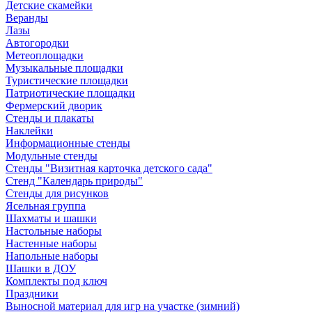
Детские скамейки
Веранды
Лазы
Автогородки
Метеоплощадки
Музыкальные площадки
Туристические площадки
Патриотические площадки
Фермерский дворик
Стенды и плакаты
Наклейки
Информационные стенды
Модульные стенды
Стенды "Визитная карточка детского сада"
Стенд "Календарь природы"
Стенды для рисунков
Ясельная группа
Шахматы и шашки
Настольные наборы
Настенные наборы
Напольные наборы
Шашки в ДОУ
Комплекты под ключ
Праздники
Выносной материал для игр на участке (зимний)