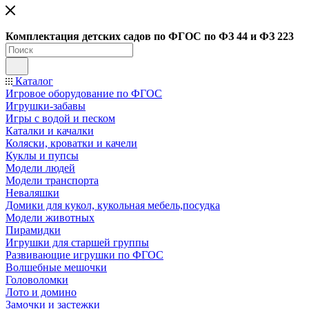
Ко
мплектация детских садов по ФГОC по ФЗ 44 и ФЗ 223
Каталог
Игровое оборудование по ФГОС
Игрушки-забавы
Игры с водой и песком
Каталки и качалки
Коляски, кроватки и качели
Куклы и пупсы
Модели людей
Модели транспорта
Неваляшки
Домики для кукол, кукольная мебель,посудка
Модели животных
Пирамидки
Игрушки для старшей группы
Развивающие игрушки по ФГОС
Волшебные мешочки
Головоломки
Лото и домино
Замочки и застежки