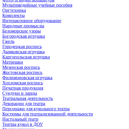
Мультимедийные учебные пособия
Оргтехника
Комплекты
Интерактивное оборудование
Народные промыслы
Беломорские узоры
Богородская игрушка
Гжель
Городецкая роспись
Дымковская игрушка
Каргопольская игрушка
Матрешки
Мезенская роспись
Жостовская роспись
Филимоновская игрушка
Хохломская роспись
Печатная продукция
Сундуки и ларцы
Театральная деятельность
Декорации для театра
Персонажи для кукольного театра
Костюмы для театрализованной деятельности
Настольный театр
Театры кукол в ДОУ