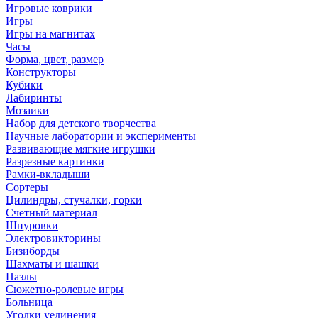
Игровые коврики
Игры
Игры на магнитах
Часы
Форма, цвет, размер
Конструкторы
Кубики
Лабиринты
Мозаики
Набор для детского творчества
Научные лаборатории и эксперименты
Развивающие мягкие игрушки
Разрезные картинки
Рамки-вкладыши
Сортеры
Цилиндры, стучалки, горки
Счетный материал
Шнуровки
Электровикторины
Бизиборды
Шахматы и шашки
Пазлы
Сюжетно-ролевые игры
Больница
Уголки уединения