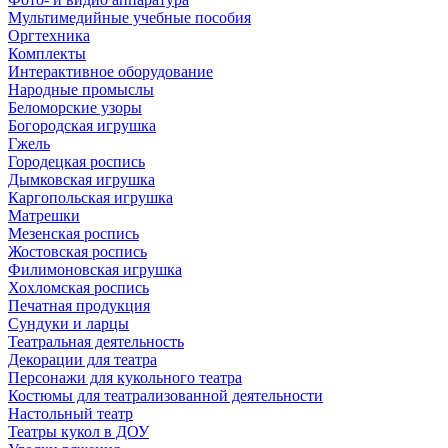
Мультимедийные учебные пособия
Оргтехника
Комплекты
Интерактивное оборудование
Народные промыслы
Беломорские узоры
Богородская игрушка
Гжель
Городецкая роспись
Дымковская игрушка
Каргопольская игрушка
Матрешки
Мезенская роспись
Жостовская роспись
Филимоновская игрушка
Хохломская роспись
Печатная продукция
Сундуки и ларцы
Театральная деятельность
Декорации для театра
Персонажи для кукольного театра
Костюмы для театрализованной деятельности
Настольный театр
Театры кукол в ДОУ