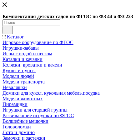
Ко
мплектация детских садов по ФГОC по ФЗ 44 и ФЗ 223
Каталог
Игровое оборудование по ФГОС
Игрушки-забавы
Игры с водой и песком
Каталки и качалки
Коляски, кроватки и качели
Куклы и пупсы
Модели людей
Модели транспорта
Неваляшки
Домики для кукол, кукольная мебель,посудка
Модели животных
Пирамидки
Игрушки для старшей группы
Развивающие игрушки по ФГОС
Волшебные мешочки
Головоломки
Лото и домино
Замочки и застежки