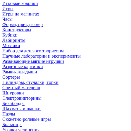
Игровые коврики
Игры
Игры на магнитах
Часы
Форма, цвет, размер
Конструкторы
Кубики
Лабиринты
Мозаики
Набор для детского творчества
Научные лаборатории и эксперименты
Развивающие мягкие игрушки
Разрезные картинки
Рамки-вкладыши
Сортеры
Цилиндры, стучалки, горки
Счетный материал
Шнуровки
Электровикторины
Бизиборды
Шахматы и шашки
Пазлы
Сюжетно-ролевые игры
Больница
Уголки уединения