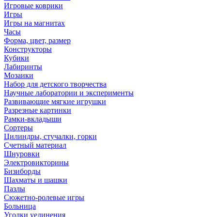
Игровые коврики
Игры
Игры на магнитах
Часы
Форма, цвет, размер
Конструкторы
Кубики
Лабиринты
Мозаики
Набор для детского творчества
Научные лаборатории и эксперименты
Развивающие мягкие игрушки
Разрезные картинки
Рамки-вкладыши
Сортеры
Цилиндры, стучалки, горки
Счетный материал
Шнуровки
Электровикторины
Бизиборды
Шахматы и шашки
Пазлы
Сюжетно-ролевые игры
Больница
Уголки уединения