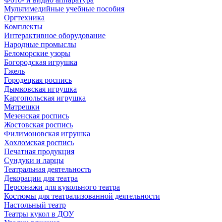
Мультимедийные учебные пособия
Оргтехника
Комплекты
Интерактивное оборудование
Народные промыслы
Беломорские узоры
Богородская игрушка
Гжель
Городецкая роспись
Дымковская игрушка
Каргопольская игрушка
Матрешки
Мезенская роспись
Жостовская роспись
Филимоновская игрушка
Хохломская роспись
Печатная продукция
Сундуки и ларцы
Театральная деятельность
Декорации для театра
Персонажи для кукольного театра
Костюмы для театрализованной деятельности
Настольный театр
Театры кукол в ДОУ