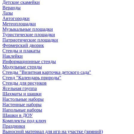
Детские скамейки
Веранды
Лазы
Автогородки
Метеоплощадки
Музыкальные площадки
Туристические площадки
Патриотические площадки
Фермерский дворик
Стенды и плакаты
Наклейки
Информационные стенды
Модульные стенды
Стенды "Визитная карточка детского сада"
Стенд "Календарь природы"
Стенды для рисунков
Ясельная группа
Шахматы и шашки
Настольные наборы
Настенные наборы
Напольные наборы
Шашки в ДОУ
Комплекты под ключ
Праздники
Выносной материал для игр на участке (зимний)