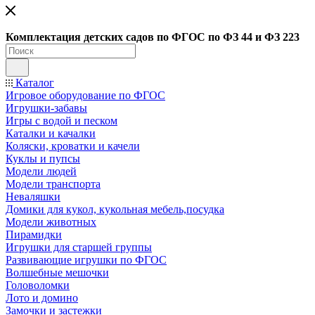
Ко
мплектация детских садов по ФГОC по ФЗ 44 и ФЗ 223
Каталог
Игровое оборудование по ФГОС
Игрушки-забавы
Игры с водой и песком
Каталки и качалки
Коляски, кроватки и качели
Куклы и пупсы
Модели людей
Модели транспорта
Неваляшки
Домики для кукол, кукольная мебель,посудка
Модели животных
Пирамидки
Игрушки для старшей группы
Развивающие игрушки по ФГОС
Волшебные мешочки
Головоломки
Лото и домино
Замочки и застежки