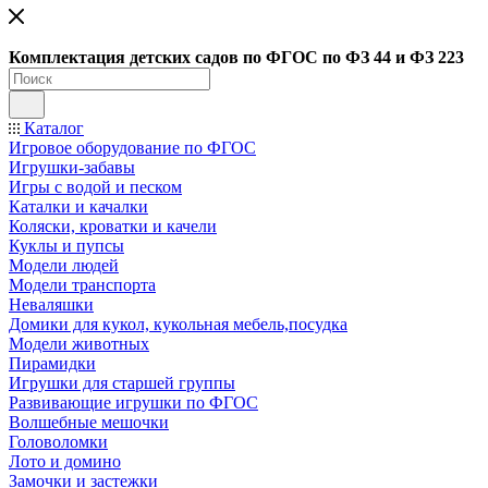
Ко
мплектация детских садов по ФГОC по ФЗ 44 и ФЗ 223
Каталог
Игровое оборудование по ФГОС
Игрушки-забавы
Игры с водой и песком
Каталки и качалки
Коляски, кроватки и качели
Куклы и пупсы
Модели людей
Модели транспорта
Неваляшки
Домики для кукол, кукольная мебель,посудка
Модели животных
Пирамидки
Игрушки для старшей группы
Развивающие игрушки по ФГОС
Волшебные мешочки
Головоломки
Лото и домино
Замочки и застежки