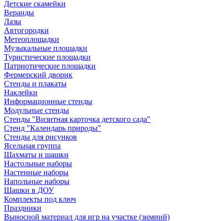
Детские скамейки
Веранды
Лазы
Автогородки
Метеоплощадки
Музыкальные площадки
Туристические площадки
Патриотические площадки
Фермерский дворик
Стенды и плакаты
Наклейки
Информационные стенды
Модульные стенды
Стенды "Визитная карточка детского сада"
Стенд "Календарь природы"
Стенды для рисунков
Ясельная группа
Шахматы и шашки
Настольные наборы
Настенные наборы
Напольные наборы
Шашки в ДОУ
Комплекты под ключ
Праздники
Выносной материал для игр на участке (зимний)