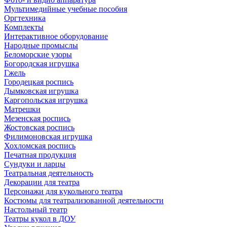
Мультимедийные учебные пособия
Оргтехника
Комплекты
Интерактивное оборудование
Народные промыслы
Беломорские узоры
Богородская игрушка
Гжель
Городецкая роспись
Дымковская игрушка
Каргопольская игрушка
Матрешки
Мезенская роспись
Жостовская роспись
Филимоновская игрушка
Хохломская роспись
Печатная продукция
Сундуки и ларцы
Театральная деятельность
Декорации для театра
Персонажи для кукольного театра
Костюмы для театрализованной деятельности
Настольный театр
Театры кукол в ДОУ