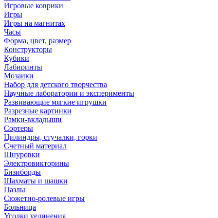
Игровые коврики
Игры
Игры на магнитах
Часы
Форма, цвет, размер
Конструкторы
Кубики
Лабиринты
Мозаики
Набор для детского творчества
Научные лаборатории и эксперименты
Развивающие мягкие игрушки
Разрезные картинки
Рамки-вкладыши
Сортеры
Цилиндры, стучалки, горки
Счетный материал
Шнуровки
Электровикторины
Бизиборды
Шахматы и шашки
Пазлы
Сюжетно-ролевые игры
Больница
Уголки уединения