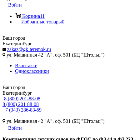
Войти
Корзина
11
Избранные товары
0
Ваш город
Екатеринбург
zakaz@gk-teremok.ru
ул. Машинная 42 "А", оф. 501 (БЦ "Штольц")
Вконтакте
Одноклассники
Ваш город
Екатеринбург
8 (800) 201-88-08
8 (800) 201-88-08
+7 (343) 286-83-59
ул. Машинная 42 "А", оф. 501 (БЦ "Штольц")
Войти
Ко
мплектация детских садов по ФГОC по ФЗ 44 и ФЗ 223