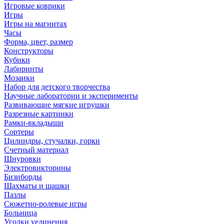
Игровые коврики
Игры
Игры на магнитах
Часы
Форма, цвет, размер
Конструкторы
Кубики
Лабиринты
Мозаики
Набор для детского творчества
Научные лаборатории и эксперименты
Развивающие мягкие игрушки
Разрезные картинки
Рамки-вкладыши
Сортеры
Цилиндры, стучалки, горки
Счетный материал
Шнуровки
Электровикторины
Бизиборды
Шахматы и шашки
Пазлы
Сюжетно-ролевые игры
Больница
Уголки уединения