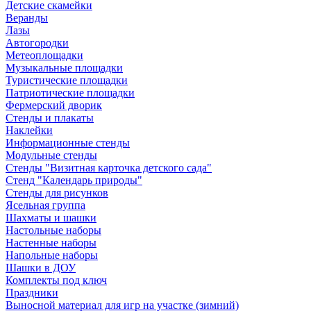
Детские скамейки
Веранды
Лазы
Автогородки
Метеоплощадки
Музыкальные площадки
Туристические площадки
Патриотические площадки
Фермерский дворик
Стенды и плакаты
Наклейки
Информационные стенды
Модульные стенды
Стенды "Визитная карточка детского сада"
Стенд "Календарь природы"
Стенды для рисунков
Ясельная группа
Шахматы и шашки
Настольные наборы
Настенные наборы
Напольные наборы
Шашки в ДОУ
Комплекты под ключ
Праздники
Выносной материал для игр на участке (зимний)