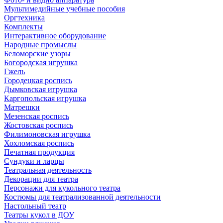
Мультимедийные учебные пособия
Оргтехника
Комплекты
Интерактивное оборудование
Народные промыслы
Беломорские узоры
Богородская игрушка
Гжель
Городецкая роспись
Дымковская игрушка
Каргопольская игрушка
Матрешки
Мезенская роспись
Жостовская роспись
Филимоновская игрушка
Хохломская роспись
Печатная продукция
Сундуки и ларцы
Театральная деятельность
Декорации для театра
Персонажи для кукольного театра
Костюмы для театрализованной деятельности
Настольный театр
Театры кукол в ДОУ