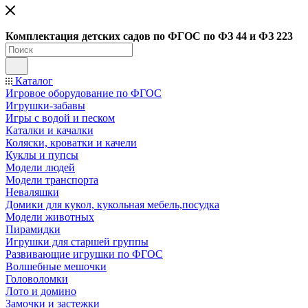
Ко
мплектация детских садов по ФГОC по ФЗ 44 и ФЗ 223
Каталог
Игровое оборудование по ФГОС
Игрушки-забавы
Игры с водой и песком
Каталки и качалки
Коляски, кроватки и качели
Куклы и пупсы
Модели людей
Модели транспорта
Неваляшки
Домики для кукол, кукольная мебель,посудка
Модели животных
Пирамидки
Игрушки для старшей группы
Развивающие игрушки по ФГОС
Волшебные мешочки
Головоломки
Лото и домино
Замочки и застежки