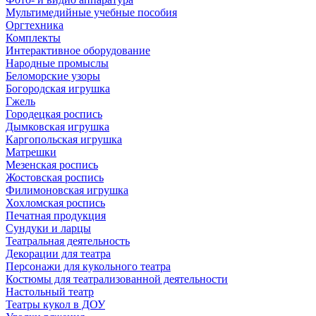
Мультимедийные учебные пособия
Оргтехника
Комплекты
Интерактивное оборудование
Народные промыслы
Беломорские узоры
Богородская игрушка
Гжель
Городецкая роспись
Дымковская игрушка
Каргопольская игрушка
Матрешки
Мезенская роспись
Жостовская роспись
Филимоновская игрушка
Хохломская роспись
Печатная продукция
Сундуки и ларцы
Театральная деятельность
Декорации для театра
Персонажи для кукольного театра
Костюмы для театрализованной деятельности
Настольный театр
Театры кукол в ДОУ