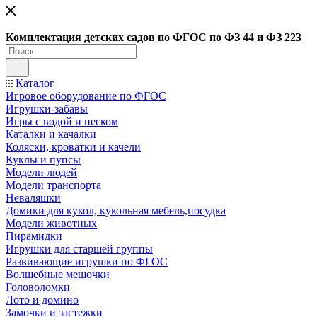
Ко
мплектация детских садов по ФГОC по ФЗ 44 и ФЗ 223
Каталог
Игровое оборудование по ФГОС
Игрушки-забавы
Игры с водой и песком
Каталки и качалки
Коляски, кроватки и качели
Куклы и пупсы
Модели людей
Модели транспорта
Неваляшки
Домики для кукол, кукольная мебель,посудка
Модели животных
Пирамидки
Игрушки для старшей группы
Развивающие игрушки по ФГОС
Волшебные мешочки
Головоломки
Лото и домино
Замочки и застежки