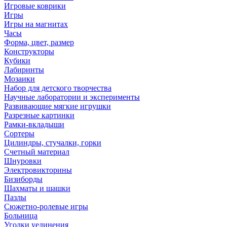
Игровые коврики
Игры
Игры на магнитах
Часы
Форма, цвет, размер
Конструкторы
Кубики
Лабиринты
Мозаики
Набор для детского творчества
Научные лаборатории и эксперименты
Развивающие мягкие игрушки
Разрезные картинки
Рамки-вкладыши
Сортеры
Цилиндры, стучалки, горки
Счетный материал
Шнуровки
Электровикторины
Бизиборды
Шахматы и шашки
Пазлы
Сюжетно-ролевые игры
Больница
Уголки уединения