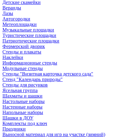
Детские скамейки
Веранды
Лазы
Автогородки
Метеоплощадки
Музыкальные площадки
Туристические площадки
Патриотические площадки
Фермерский дворик
Стенды и плакаты
Наклейки
Информационные стенды
Модульные стенды
Стенды "Визитная карточка детского сада"
Стенд "Календарь природы"
Стенды для рисунков
Ясельная группа
Шахматы и шашки
Настольные наборы
Настенные наборы
Напольные наборы
Шашки в ДОУ
Комплекты под ключ
Праздники
Выносной материал для игр на участке (зимний)