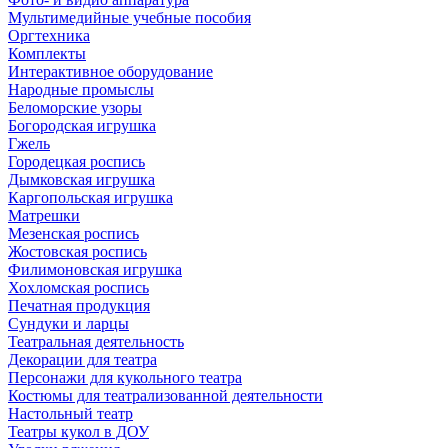
Мультимедийные учебные пособия
Оргтехника
Комплекты
Интерактивное оборудование
Народные промыслы
Беломорские узоры
Богородская игрушка
Гжель
Городецкая роспись
Дымковская игрушка
Каргопольская игрушка
Матрешки
Мезенская роспись
Жостовская роспись
Филимоновская игрушка
Хохломская роспись
Печатная продукция
Сундуки и ларцы
Театральная деятельность
Декорации для театра
Персонажи для кукольного театра
Костюмы для театрализованной деятельности
Настольный театр
Театры кукол в ДОУ