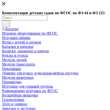
Ко
мплектация детских садов по ФГОC по ФЗ 44 и ФЗ 223
Каталог
Игровое оборудование по ФГОС
Игрушки-забавы
Игры с водой и песком
Каталки и качалки
Коляски, кроватки и качели
Куклы и пупсы
Модели людей
Модели транспорта
Неваляшки
Домики для кукол, кукольная мебель,посудка
Модели животных
Пирамидки
Игрушки для старшей группы
Развивающие игрушки по ФГОС
Волшебные мешочки
Головоломки
Лото и домино
Замочки и застежки