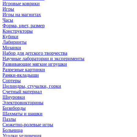
Игровые коврики
Игры
Игры на магнитах
Часы
Форма, цвет, размер
Конструкторы
Кубики
Лабиринты
Мозаики
Набор для детского творчества
Научные лаборатории и эксперименты
Развивающие мягкие игрушки
Разрезные картинки
Рамки-вкладыши
Сортеры
Цилиндры, стучалки, горки
Счетный материал
Шнуровки
Электровикторины
Бизиборды
Шахматы и шашки
Пазлы
Сюжетно-ролевые игры
Больница
Уголки уединения