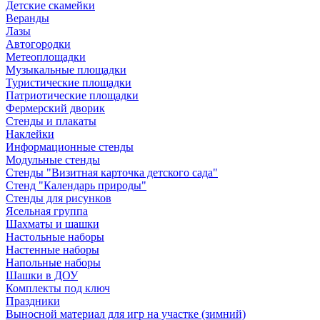
Детские скамейки
Веранды
Лазы
Автогородки
Метеоплощадки
Музыкальные площадки
Туристические площадки
Патриотические площадки
Фермерский дворик
Стенды и плакаты
Наклейки
Информационные стенды
Модульные стенды
Стенды "Визитная карточка детского сада"
Стенд "Календарь природы"
Стенды для рисунков
Ясельная группа
Шахматы и шашки
Настольные наборы
Настенные наборы
Напольные наборы
Шашки в ДОУ
Комплекты под ключ
Праздники
Выносной материал для игр на участке (зимний)