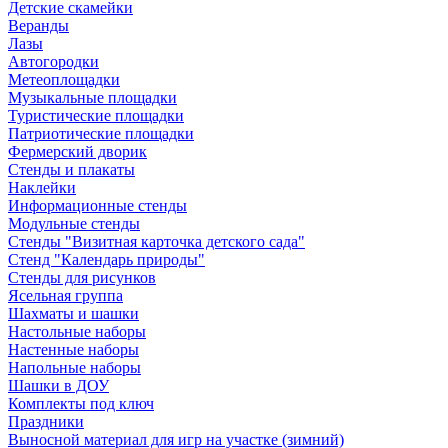
Детские скамейки
Веранды
Лазы
Автогородки
Метеоплощадки
Музыкальные площадки
Туристические площадки
Патриотические площадки
Фермерский дворик
Стенды и плакаты
Наклейки
Информационные стенды
Модульные стенды
Стенды "Визитная карточка детского сада"
Стенд "Календарь природы"
Стенды для рисунков
Ясельная группа
Шахматы и шашки
Настольные наборы
Настенные наборы
Напольные наборы
Шашки в ДОУ
Комплекты под ключ
Праздники
Выносной материал для игр на участке (зимний)