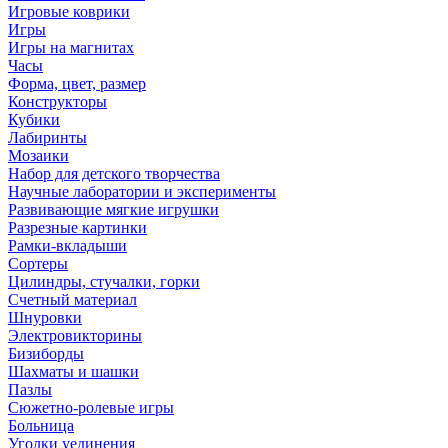
Игровые коврики
Игры
Игры на магнитах
Часы
Форма, цвет, размер
Конструкторы
Кубики
Лабиринты
Мозаики
Набор для детского творчества
Научные лаборатории и эксперименты
Развивающие мягкие игрушки
Разрезные картинки
Рамки-вкладыши
Сортеры
Цилиндры, стучалки, горки
Счетный материал
Шнуровки
Электровикторины
Бизиборды
Шахматы и шашки
Пазлы
Сюжетно-ролевые игры
Больница
Уголки уединения