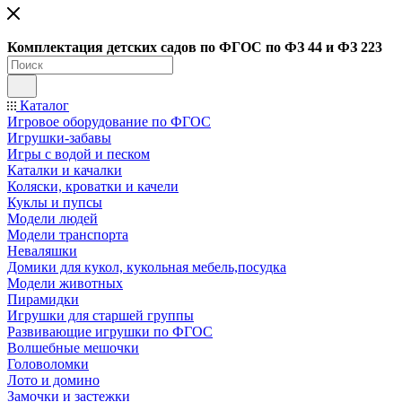
Ко
мплектация детских садов по ФГОC по ФЗ 44 и ФЗ 223
Каталог
Игровое оборудование по ФГОС
Игрушки-забавы
Игры с водой и песком
Каталки и качалки
Коляски, кроватки и качели
Куклы и пупсы
Модели людей
Модели транспорта
Неваляшки
Домики для кукол, кукольная мебель,посудка
Модели животных
Пирамидки
Игрушки для старшей группы
Развивающие игрушки по ФГОС
Волшебные мешочки
Головоломки
Лото и домино
Замочки и застежки