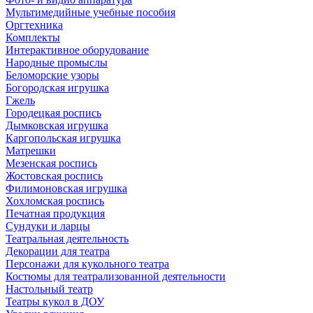
Мультимедийные учебные пособия
Оргтехника
Комплекты
Интерактивное оборудование
Народные промыслы
Беломорские узоры
Богородская игрушка
Гжель
Городецкая роспись
Дымковская игрушка
Каргопольская игрушка
Матрешки
Мезенская роспись
Жостовская роспись
Филимоновская игрушка
Хохломская роспись
Печатная продукция
Сундуки и ларцы
Театральная деятельность
Декорации для театра
Персонажи для кукольного театра
Костюмы для театрализованной деятельности
Настольный театр
Театры кукол в ДОУ