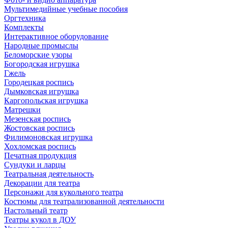
Мультимедийные учебные пособия
Оргтехника
Комплекты
Интерактивное оборудование
Народные промыслы
Беломорские узоры
Богородская игрушка
Гжель
Городецкая роспись
Дымковская игрушка
Каргопольская игрушка
Матрешки
Мезенская роспись
Жостовская роспись
Филимоновская игрушка
Хохломская роспись
Печатная продукция
Сундуки и ларцы
Театральная деятельность
Декорации для театра
Персонажи для кукольного театра
Костюмы для театрализованной деятельности
Настольный театр
Театры кукол в ДОУ