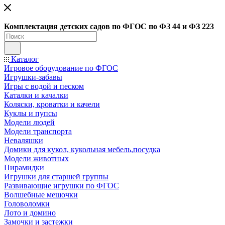
Ко
мплектация детских садов по ФГОC по ФЗ 44 и ФЗ 223
Каталог
Игровое оборудование по ФГОС
Игрушки-забавы
Игры с водой и песком
Каталки и качалки
Коляски, кроватки и качели
Куклы и пупсы
Модели людей
Модели транспорта
Неваляшки
Домики для кукол, кукольная мебель,посудка
Модели животных
Пирамидки
Игрушки для старшей группы
Развивающие игрушки по ФГОС
Волшебные мешочки
Головоломки
Лото и домино
Замочки и застежки