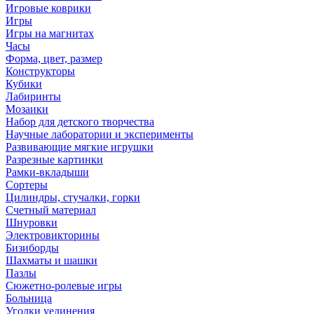
Игровые коврики
Игры
Игры на магнитах
Часы
Форма, цвет, размер
Конструкторы
Кубики
Лабиринты
Мозаики
Набор для детского творчества
Научные лаборатории и эксперименты
Развивающие мягкие игрушки
Разрезные картинки
Рамки-вкладыши
Сортеры
Цилиндры, стучалки, горки
Счетный материал
Шнуровки
Электровикторины
Бизиборды
Шахматы и шашки
Пазлы
Сюжетно-ролевые игры
Больница
Уголки уединения