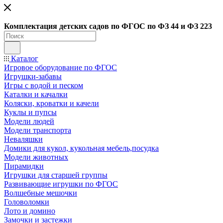
Ко
мплектация детских садов по ФГОC по ФЗ 44 и ФЗ 223
Каталог
Игровое оборудование по ФГОС
Игрушки-забавы
Игры с водой и песком
Каталки и качалки
Коляски, кроватки и качели
Куклы и пупсы
Модели людей
Модели транспорта
Неваляшки
Домики для кукол, кукольная мебель,посудка
Модели животных
Пирамидки
Игрушки для старшей группы
Развивающие игрушки по ФГОС
Волшебные мешочки
Головоломки
Лото и домино
Замочки и застежки