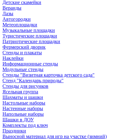
Детские скамейки
Веранды
Лазы
Автогородки
Метеоплощадки
Музыкальные площадки
Туристические площадки
Патриотические площадки
Фермерский дворик
Стенды и плакаты
Наклейки
Информационные стенды
Модульные стенды
Стенды "Визитная карточка детского сада"
Стенд "Календарь природы"
Стенды для рисунков
Ясельная группа
Шахматы и шашки
Настольные наборы
Настенные наборы
Напольные наборы
Шашки в ДОУ
Комплекты под ключ
Праздники
Выносной материал для игр на участке (зимний)