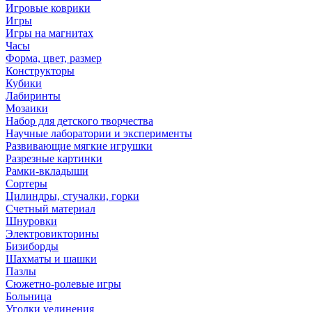
Игровые коврики
Игры
Игры на магнитах
Часы
Форма, цвет, размер
Конструкторы
Кубики
Лабиринты
Мозаики
Набор для детского творчества
Научные лаборатории и эксперименты
Развивающие мягкие игрушки
Разрезные картинки
Рамки-вкладыши
Сортеры
Цилиндры, стучалки, горки
Счетный материал
Шнуровки
Электровикторины
Бизиборды
Шахматы и шашки
Пазлы
Сюжетно-ролевые игры
Больница
Уголки уединения