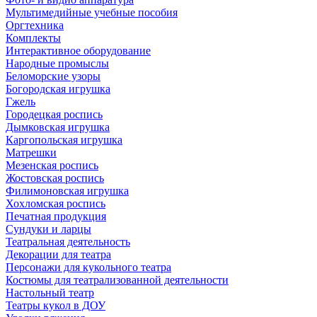
Мультимедийные учебные пособия
Оргтехника
Комплекты
Интерактивное оборудование
Народные промыслы
Беломорские узоры
Богородская игрушка
Гжель
Городецкая роспись
Дымковская игрушка
Каргопольская игрушка
Матрешки
Мезенская роспись
Жостовская роспись
Филимоновская игрушка
Хохломская роспись
Печатная продукция
Сундуки и ларцы
Театральная деятельность
Декорации для театра
Персонажи для кукольного театра
Костюмы для театрализованной деятельности
Настольный театр
Театры кукол в ДОУ