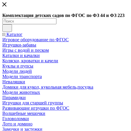
Ко
мплектация детских садов по ФГОC по ФЗ 44 и ФЗ 223
Каталог
Игровое оборудование по ФГОС
Игрушки-забавы
Игры с водой и песком
Каталки и качалки
Коляски, кроватки и качели
Куклы и пупсы
Модели людей
Модели транспорта
Неваляшки
Домики для кукол, кукольная мебель,посудка
Модели животных
Пирамидки
Игрушки для старшей группы
Развивающие игрушки по ФГОС
Волшебные мешочки
Головоломки
Лото и домино
Замочки и застежки