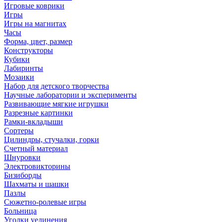
Игровые коврики
Игры
Игры на магнитах
Часы
Форма, цвет, размер
Конструкторы
Кубики
Лабиринты
Мозаики
Набор для детского творчества
Научные лаборатории и эксперименты
Развивающие мягкие игрушки
Разрезные картинки
Рамки-вкладыши
Сортеры
Цилиндры, стучалки, горки
Счетный материал
Шнуровки
Электровикторины
Бизиборды
Шахматы и шашки
Пазлы
Сюжетно-ролевые игры
Больница
Уголки уединения