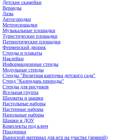
Детские скамейки
Веранды
Лазы
Автогородки
Метеоплощадки
Музыкальные площадки
Туристические площадки
Патриотические площадки
Фермерский дворик
Стенды и плакаты
Наклейки
Информационные стенды
Модульные стенды
Стенды "Визитная карточка детского сада"
Стенд "Календарь природы"
Стенды для рисунков
Ясельная группа
Шахматы и шашки
Настольные наборы
Настенные наборы
Напольные наборы
Шашки в ДОУ
Комплекты под ключ
Праздники
Выносной материал для игр на участке (зимний)