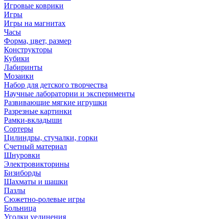
Игровые коврики
Игры
Игры на магнитах
Часы
Форма, цвет, размер
Конструкторы
Кубики
Лабиринты
Мозаики
Набор для детского творчества
Научные лаборатории и эксперименты
Развивающие мягкие игрушки
Разрезные картинки
Рамки-вкладыши
Сортеры
Цилиндры, стучалки, горки
Счетный материал
Шнуровки
Электровикторины
Бизиборды
Шахматы и шашки
Пазлы
Сюжетно-ролевые игры
Больница
Уголки уединения