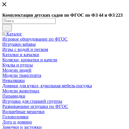
Ко
мплектация детских садов по ФГОC по ФЗ 44 и ФЗ 223
Каталог
Игровое оборудование по ФГОС
Игрушки-забавы
Игры с водой и песком
Каталки и качалки
Коляски, кроватки и качели
Куклы и пупсы
Модели людей
Модели транспорта
Неваляшки
Домики для кукол, кукольная мебель,посудка
Модели животных
Пирамидки
Игрушки для старшей группы
Развивающие игрушки по ФГОС
Волшебные мешочки
Головоломки
Лото и домино
Замочки и застежки