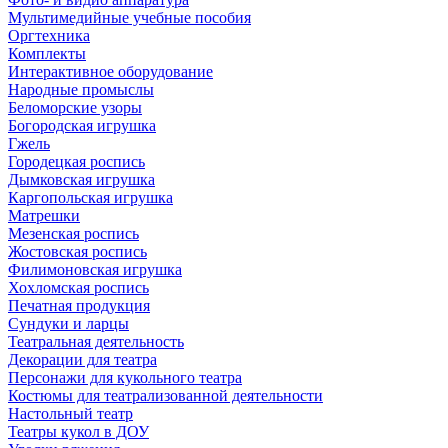
Мультимедийные учебные пособия
Оргтехника
Комплекты
Интерактивное оборудование
Народные промыслы
Беломорские узоры
Богородская игрушка
Гжель
Городецкая роспись
Дымковская игрушка
Каргопольская игрушка
Матрешки
Мезенская роспись
Жостовская роспись
Филимоновская игрушка
Хохломская роспись
Печатная продукция
Сундуки и ларцы
Театральная деятельность
Декорации для театра
Персонажи для кукольного театра
Костюмы для театрализованной деятельности
Настольный театр
Театры кукол в ДОУ