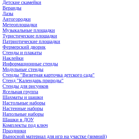
Детские скамейки
Веранды
Лазы
Автогородки
Метеоплощадки
Музыкальные площадки
Туристические площадки
Патриотические площадки
Фермерский дворик
Стенды и плакаты
Наклейки
Информационные стенды
Модульные стенды
Стенды "Визитная карточка детского сада"
Стенд "Календарь природы"
Стенды для рисунков
Ясельная группа
Шахматы и шашки
Настольные наборы
Настенные наборы
Напольные наборы
Шашки в ДОУ
Комплекты под ключ
Праздники
Выносной материал для игр на участке (зимний)