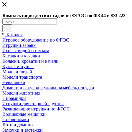
Ко
мплектация детских садов по ФГОC по ФЗ 44 и ФЗ 223
Каталог
Игровое оборудование по ФГОС
Игрушки-забавы
Игры с водой и песком
Каталки и качалки
Коляски, кроватки и качели
Куклы и пупсы
Модели людей
Модели транспорта
Неваляшки
Домики для кукол, кукольная мебель,посудка
Модели животных
Пирамидки
Игрушки для старшей группы
Развивающие игрушки по ФГОС
Волшебные мешочки
Головоломки
Лото и домино
Замочки и застежки