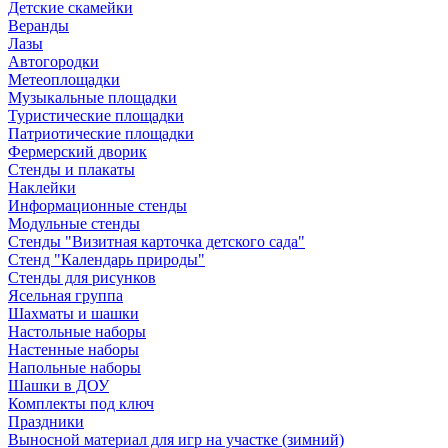
Детские скамейки
Веранды
Лазы
Автогородки
Метеоплощадки
Музыкальные площадки
Туристические площадки
Патриотические площадки
Фермерский дворик
Стенды и плакаты
Наклейки
Информационные стенды
Модульные стенды
Стенды "Визитная карточка детского сада"
Стенд "Календарь природы"
Стенды для рисунков
Ясельная группа
Шахматы и шашки
Настольные наборы
Настенные наборы
Напольные наборы
Шашки в ДОУ
Комплекты под ключ
Праздники
Выносной материал для игр на участке (зимний)