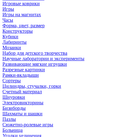
Игровые коврики
Игры
Игры на магнитах
Часы
Форма, цвет, размер
Конструкторы
Кубики
Лабиринты
Мозаики
Набор для детского творчества
Научные лаборатории и эксперименты
Развивающие мягкие игрушки
Разрезные картинки
Рамки-вкладыши
Сортеры
Цилиндры, стучалки, горки
Счетный материал
Шнуровки
Электровикторины
Бизиборды
Шахматы и шашки
Пазлы
Сюжетно-ролевые игры
Больница
Уголки уединения