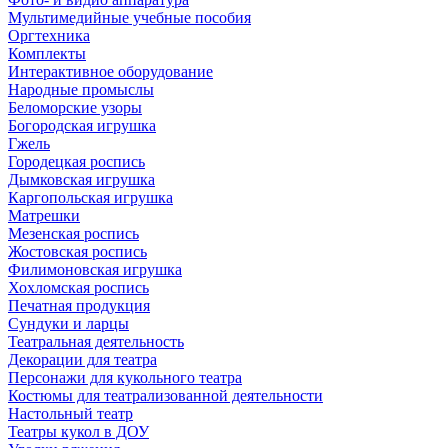
Мультимедийные учебные пособия
Оргтехника
Комплекты
Интерактивное оборудование
Народные промыслы
Беломорские узоры
Богородская игрушка
Гжель
Городецкая роспись
Дымковская игрушка
Каргопольская игрушка
Матрешки
Мезенская роспись
Жостовская роспись
Филимоновская игрушка
Хохломская роспись
Печатная продукция
Сундуки и ларцы
Театральная деятельность
Декорации для театра
Персонажи для кукольного театра
Костюмы для театрализованной деятельности
Настольный театр
Театры кукол в ДОУ