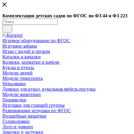
Ко
мплектация детских садов по ФГОC по ФЗ 44 и ФЗ 223
Каталог
Игровое оборудование по ФГОС
Игрушки-забавы
Игры с водой и песком
Каталки и качалки
Коляски, кроватки и качели
Куклы и пупсы
Модели людей
Модели транспорта
Неваляшки
Домики для кукол, кукольная мебель,посудка
Модели животных
Пирамидки
Игрушки для старшей группы
Развивающие игрушки по ФГОС
Волшебные мешочки
Головоломки
Лото и домино
Замочки и застежки