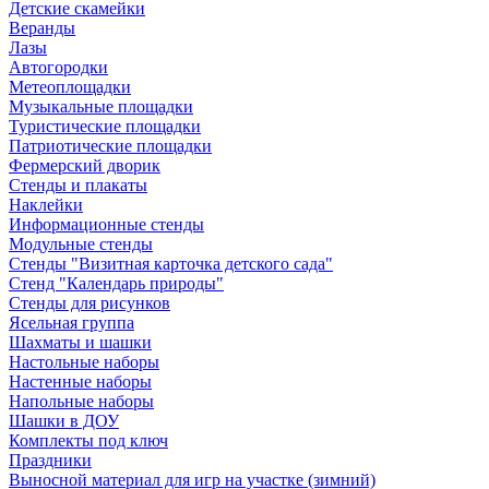
Детские скамейки
Веранды
Лазы
Автогородки
Метеоплощадки
Музыкальные площадки
Туристические площадки
Патриотические площадки
Фермерский дворик
Стенды и плакаты
Наклейки
Информационные стенды
Модульные стенды
Стенды "Визитная карточка детского сада"
Стенд "Календарь природы"
Стенды для рисунков
Ясельная группа
Шахматы и шашки
Настольные наборы
Настенные наборы
Напольные наборы
Шашки в ДОУ
Комплекты под ключ
Праздники
Выносной материал для игр на участке (зимний)