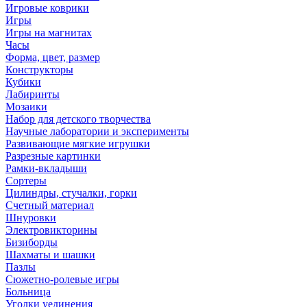
Игровые коврики
Игры
Игры на магнитах
Часы
Форма, цвет, размер
Конструкторы
Кубики
Лабиринты
Мозаики
Набор для детского творчества
Научные лаборатории и эксперименты
Развивающие мягкие игрушки
Разрезные картинки
Рамки-вкладыши
Сортеры
Цилиндры, стучалки, горки
Счетный материал
Шнуровки
Электровикторины
Бизиборды
Шахматы и шашки
Пазлы
Сюжетно-ролевые игры
Больница
Уголки уединения