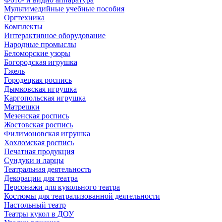
Мультимедийные учебные пособия
Оргтехника
Комплекты
Интерактивное оборудование
Народные промыслы
Беломорские узоры
Богородская игрушка
Гжель
Городецкая роспись
Дымковская игрушка
Каргопольская игрушка
Матрешки
Мезенская роспись
Жостовская роспись
Филимоновская игрушка
Хохломская роспись
Печатная продукция
Сундуки и ларцы
Театральная деятельность
Декорации для театра
Персонажи для кукольного театра
Костюмы для театрализованной деятельности
Настольный театр
Театры кукол в ДОУ