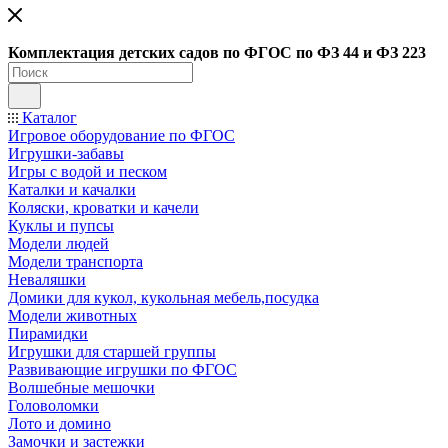
Ко
мплектация детских садов по ФГОC по ФЗ 44 и ФЗ 223
Каталог
Игровое оборудование по ФГОС
Игрушки-забавы
Игры с водой и песком
Каталки и качалки
Коляски, кроватки и качели
Куклы и пупсы
Модели людей
Модели транспорта
Неваляшки
Домики для кукол, кукольная мебель,посудка
Модели животных
Пирамидки
Игрушки для старшей группы
Развивающие игрушки по ФГОС
Волшебные мешочки
Головоломки
Лото и домино
Замочки и застежки