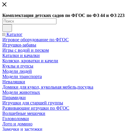
Ко
мплектация детских садов по ФГОC по ФЗ 44 и ФЗ 223
Каталог
Игровое оборудование по ФГОС
Игрушки-забавы
Игры с водой и песком
Каталки и качалки
Коляски, кроватки и качели
Куклы и пупсы
Модели людей
Модели транспорта
Неваляшки
Домики для кукол, кукольная мебель,посудка
Модели животных
Пирамидки
Игрушки для старшей группы
Развивающие игрушки по ФГОС
Волшебные мешочки
Головоломки
Лото и домино
Замочки и застежки