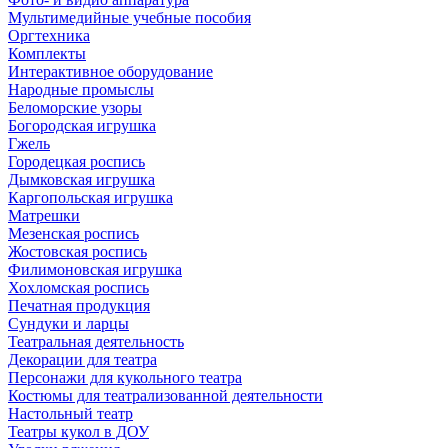
Мультимедийные учебные пособия
Оргтехника
Комплекты
Интерактивное оборудование
Народные промыслы
Беломорские узоры
Богородская игрушка
Гжель
Городецкая роспись
Дымковская игрушка
Каргопольская игрушка
Матрешки
Мезенская роспись
Жостовская роспись
Филимоновская игрушка
Хохломская роспись
Печатная продукция
Сундуки и ларцы
Театральная деятельность
Декорации для театра
Персонажи для кукольного театра
Костюмы для театрализованной деятельности
Настольный театр
Театры кукол в ДОУ