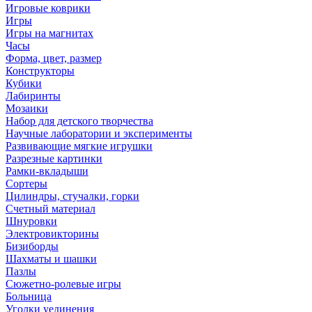
Игровые коврики
Игры
Игры на магнитах
Часы
Форма, цвет, размер
Конструкторы
Кубики
Лабиринты
Мозаики
Набор для детского творчества
Научные лаборатории и эксперименты
Развивающие мягкие игрушки
Разрезные картинки
Рамки-вкладыши
Сортеры
Цилиндры, стучалки, горки
Счетный материал
Шнуровки
Электровикторины
Бизиборды
Шахматы и шашки
Пазлы
Сюжетно-ролевые игры
Больница
Уголки уединения