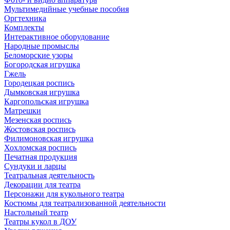
Мультимедийные учебные пособия
Оргтехника
Комплекты
Интерактивное оборудование
Народные промыслы
Беломорские узоры
Богородская игрушка
Гжель
Городецкая роспись
Дымковская игрушка
Каргопольская игрушка
Матрешки
Мезенская роспись
Жостовская роспись
Филимоновская игрушка
Хохломская роспись
Печатная продукция
Сундуки и ларцы
Театральная деятельность
Декорации для театра
Персонажи для кукольного театра
Костюмы для театрализованной деятельности
Настольный театр
Театры кукол в ДОУ