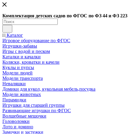
Ко
мплектация детских садов по ФГОC по ФЗ 44 и ФЗ 223
Каталог
Игровое оборудование по ФГОС
Игрушки-забавы
Игры с водой и песком
Каталки и качалки
Коляски, кроватки и качели
Куклы и пупсы
Модели людей
Модели транспорта
Неваляшки
Домики для кукол, кукольная мебель,посудка
Модели животных
Пирамидки
Игрушки для старшей группы
Развивающие игрушки по ФГОС
Волшебные мешочки
Головоломки
Лото и домино
Замочки и застежки