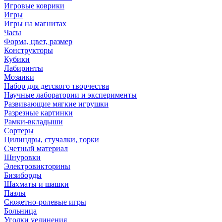
Игровые коврики
Игры
Игры на магнитах
Часы
Форма, цвет, размер
Конструкторы
Кубики
Лабиринты
Мозаики
Набор для детского творчества
Научные лаборатории и эксперименты
Развивающие мягкие игрушки
Разрезные картинки
Рамки-вкладыши
Сортеры
Цилиндры, стучалки, горки
Счетный материал
Шнуровки
Электровикторины
Бизиборды
Шахматы и шашки
Пазлы
Сюжетно-ролевые игры
Больница
Уголки уединения