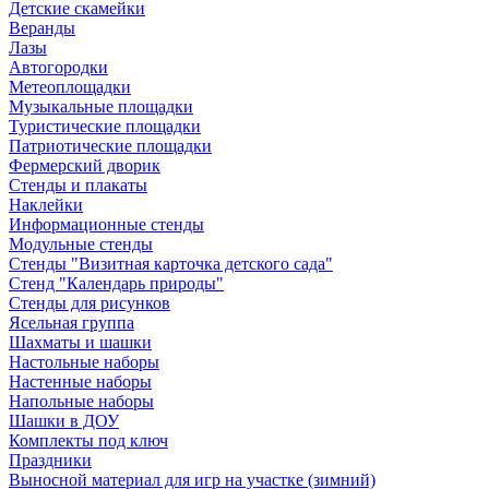
Детские скамейки
Веранды
Лазы
Автогородки
Метеоплощадки
Музыкальные площадки
Туристические площадки
Патриотические площадки
Фермерский дворик
Стенды и плакаты
Наклейки
Информационные стенды
Модульные стенды
Стенды "Визитная карточка детского сада"
Стенд "Календарь природы"
Стенды для рисунков
Ясельная группа
Шахматы и шашки
Настольные наборы
Настенные наборы
Напольные наборы
Шашки в ДОУ
Комплекты под ключ
Праздники
Выносной материал для игр на участке (зимний)