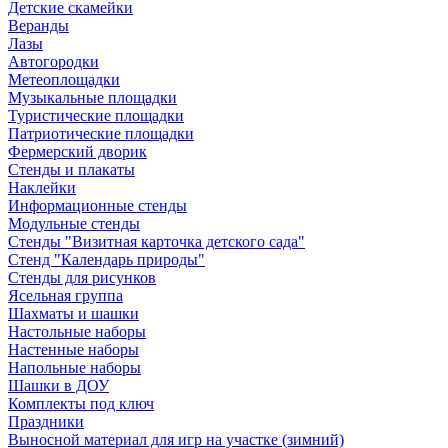
Детские скамейки
Веранды
Лазы
Автогородки
Метеоплощадки
Музыкальные площадки
Туристические площадки
Патриотические площадки
Фермерский дворик
Стенды и плакаты
Наклейки
Информационные стенды
Модульные стенды
Стенды "Визитная карточка детского сада"
Стенд "Календарь природы"
Стенды для рисунков
Ясельная группа
Шахматы и шашки
Настольные наборы
Настенные наборы
Напольные наборы
Шашки в ДОУ
Комплекты под ключ
Праздники
Выносной материал для игр на участке (зимний)