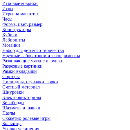
Игровые коврики
Игры
Игры на магнитах
Часы
Форма, цвет, размер
Конструкторы
Кубики
Лабиринты
Мозаики
Набор для детского творчества
Научные лаборатории и эксперименты
Развивающие мягкие игрушки
Разрезные картинки
Рамки-вкладыши
Сортеры
Цилиндры, стучалки, горки
Счетный материал
Шнуровки
Электровикторины
Бизиборды
Шахматы и шашки
Пазлы
Сюжетно-ролевые игры
Больница
Уголки уединения