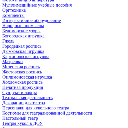
Мультимедийные учебные пособия
Оргтехника
Комплекты
Интерактивное оборудование
Народные промыслы
Беломорские узоры
Богородская игрушка
Гжель
Городецкая роспись
Дымковская игрушка
Каргопольская игрушка
Матрешки
Мезенская роспись
Жостовская роспись
Филимоновская игрушка
Хохломская роспись
Печатная продукция
Сундуки и ларцы
Театральная деятельность
Декорации для театра
Персонажи для кукольного театра
Костюмы для театрализованной деятельности
Настольный театр
Театры кукол в ДОУ