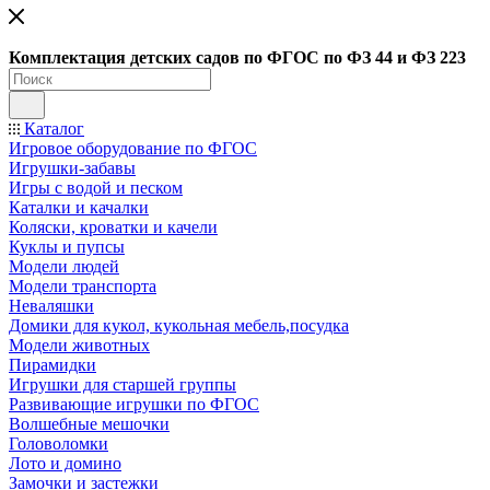
Ко
мплектация детских садов по ФГОC по ФЗ 44 и ФЗ 223
Каталог
Игровое оборудование по ФГОС
Игрушки-забавы
Игры с водой и песком
Каталки и качалки
Коляски, кроватки и качели
Куклы и пупсы
Модели людей
Модели транспорта
Неваляшки
Домики для кукол, кукольная мебель,посудка
Модели животных
Пирамидки
Игрушки для старшей группы
Развивающие игрушки по ФГОС
Волшебные мешочки
Головоломки
Лото и домино
Замочки и застежки