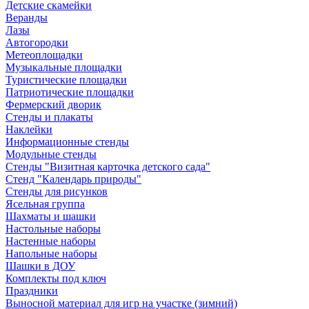
Детские скамейки
Веранды
Лазы
Автогородки
Метеоплощадки
Музыкальные площадки
Туристические площадки
Патриотические площадки
Фермерский дворик
Стенды и плакаты
Наклейки
Информационные стенды
Модульные стенды
Стенды "Визитная карточка детского сада"
Стенд "Календарь природы"
Стенды для рисунков
Ясельная группа
Шахматы и шашки
Настольные наборы
Настенные наборы
Напольные наборы
Шашки в ДОУ
Комплекты под ключ
Праздники
Выносной материал для игр на участке (зимний)