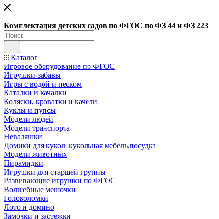
Ко
мплектация детских садов по ФГОC по ФЗ 44 и ФЗ 223
Каталог
Игровое оборудование по ФГОС
Игрушки-забавы
Игры с водой и песком
Каталки и качалки
Коляски, кроватки и качели
Куклы и пупсы
Модели людей
Модели транспорта
Неваляшки
Домики для кукол, кукольная мебель,посудка
Модели животных
Пирамидки
Игрушки для старшей группы
Развивающие игрушки по ФГОС
Волшебные мешочки
Головоломки
Лото и домино
Замочки и застежки