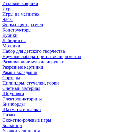
Игровые коврики
Игры
Игры на магнитах
Часы
Форма, цвет, размер
Конструкторы
Кубики
Лабиринты
Мозаики
Набор для детского творчества
Научные лаборатории и эксперименты
Развивающие мягкие игрушки
Разрезные картинки
Рамки-вкладыши
Сортеры
Цилиндры, стучалки, горки
Счетный материал
Шнуровки
Электровикторины
Бизиборды
Шахматы и шашки
Пазлы
Сюжетно-ролевые игры
Больница
Уголки уединения