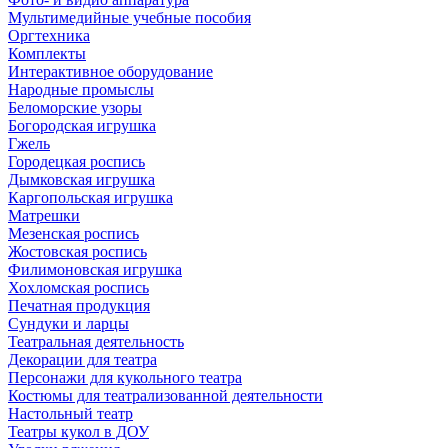
Мультимедийные учебные пособия
Оргтехника
Комплекты
Интерактивное оборудование
Народные промыслы
Беломорские узоры
Богородская игрушка
Гжель
Городецкая роспись
Дымковская игрушка
Каргопольская игрушка
Матрешки
Мезенская роспись
Жостовская роспись
Филимоновская игрушка
Хохломская роспись
Печатная продукция
Сундуки и ларцы
Театральная деятельность
Декорации для театра
Персонажи для кукольного театра
Костюмы для театрализованной деятельности
Настольный театр
Театры кукол в ДОУ