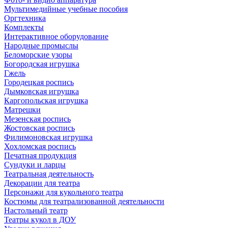
Мультимедийные учебные пособия
Оргтехника
Комплекты
Интерактивное оборудование
Народные промыслы
Беломорские узоры
Богородская игрушка
Гжель
Городецкая роспись
Дымковская игрушка
Каргопольская игрушка
Матрешки
Мезенская роспись
Жостовская роспись
Филимоновская игрушка
Хохломская роспись
Печатная продукция
Сундуки и ларцы
Театральная деятельность
Декорации для театра
Персонажи для кукольного театра
Костюмы для театрализованной деятельности
Настольный театр
Театры кукол в ДОУ