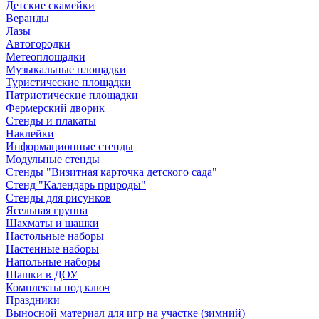
Детские скамейки
Веранды
Лазы
Автогородки
Метеоплощадки
Музыкальные площадки
Туристические площадки
Патриотические площадки
Фермерский дворик
Стенды и плакаты
Наклейки
Информационные стенды
Модульные стенды
Стенды "Визитная карточка детского сада"
Стенд "Календарь природы"
Стенды для рисунков
Ясельная группа
Шахматы и шашки
Настольные наборы
Настенные наборы
Напольные наборы
Шашки в ДОУ
Комплекты под ключ
Праздники
Выносной материал для игр на участке (зимний)