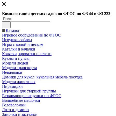
Ко
мплектация детских садов по ФГОC по ФЗ 44 и ФЗ 223
Каталог
Игровое оборудование по ФГОС
Игрушки-забавы
Игры с водой и песком
Каталки и качалки
Коляски, кроватки и качели
Куклы и пупсы
Модели людей
Модели транспорта
Неваляшки
Домики для кукол, кукольная мебель,посудка
Модели животных
Пирамидки
Игрушки для старшей группы
Развивающие игрушки по ФГОС
Волшебные мешочки
Головоломки
Лото и домино
Замочки и застежки