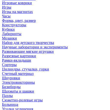
Игровые коврики
Игры
Игры на магнитах
Часы
Форма, цвет, размер
Конструкторы
Кубики
Лабиринты
Мозаики
Набор для детского творчества
Научные лаборатории и эксперименты
Развивающие мягкие игрушки
Разрезные картинки
Рамки-вкладыши
Сортеры
Цилиндры, стучалки, горки
Счетный материал
Шнуровки
Электровикторины
Бизиборды
Шахматы и шашки
Пазлы
Сюжетно-ролевые игры
Больница
Уголки уединения