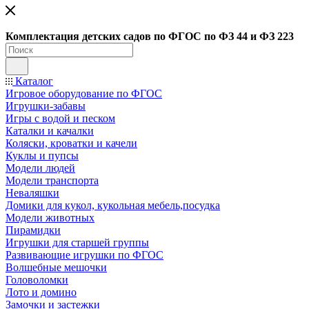
Ко
мплектация детских садов по ФГОC по ФЗ 44 и ФЗ 223
Каталог
Игровое оборудование по ФГОС
Игрушки-забавы
Игры с водой и песком
Каталки и качалки
Коляски, кроватки и качели
Куклы и пупсы
Модели людей
Модели транспорта
Неваляшки
Домики для кукол, кукольная мебель,посудка
Модели животных
Пирамидки
Игрушки для старшей группы
Развивающие игрушки по ФГОС
Волшебные мешочки
Головоломки
Лото и домино
Замочки и застежки