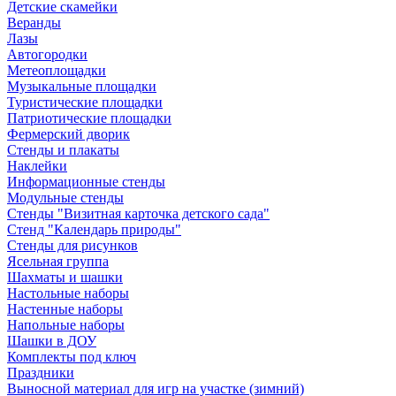
Детские скамейки
Веранды
Лазы
Автогородки
Метеоплощадки
Музыкальные площадки
Туристические площадки
Патриотические площадки
Фермерский дворик
Стенды и плакаты
Наклейки
Информационные стенды
Модульные стенды
Стенды "Визитная карточка детского сада"
Стенд "Календарь природы"
Стенды для рисунков
Ясельная группа
Шахматы и шашки
Настольные наборы
Настенные наборы
Напольные наборы
Шашки в ДОУ
Комплекты под ключ
Праздники
Выносной материал для игр на участке (зимний)