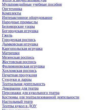
Мультимедийные учебные пособия
Оргтехника
Комплекты
Интерактивное оборудование
Народные промыслы
Беломорские узоры
Богородская игрушка
Гжель
Городецкая роспись
Дымковская игрушка
Каргопольская игрушка
Матрешки
Мезенская роспись
Жостовская роспись
Филимоновская игрушка
Хохломская роспись
Печатная продукция
Сундуки и ларцы
Театральная деятельность
Декорации для театра
Персонажи для кукольного театра
Костюмы для театрализованной деятельности
Настольный театр
Театры кукол в ДОУ