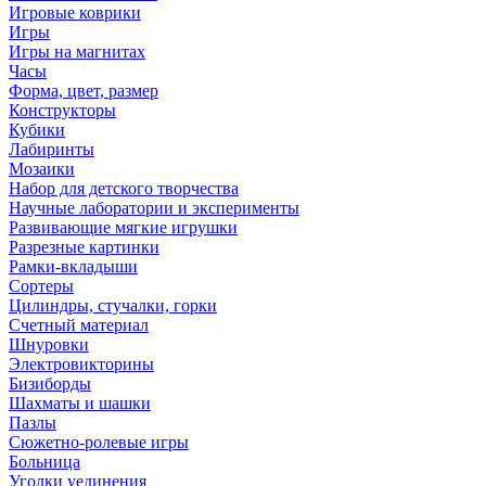
Игровые коврики
Игры
Игры на магнитах
Часы
Форма, цвет, размер
Конструкторы
Кубики
Лабиринты
Мозаики
Набор для детского творчества
Научные лаборатории и эксперименты
Развивающие мягкие игрушки
Разрезные картинки
Рамки-вкладыши
Сортеры
Цилиндры, стучалки, горки
Счетный материал
Шнуровки
Электровикторины
Бизиборды
Шахматы и шашки
Пазлы
Сюжетно-ролевые игры
Больница
Уголки уединения