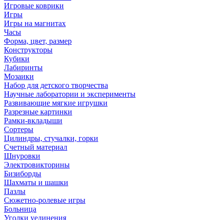
Игровые коврики
Игры
Игры на магнитах
Часы
Форма, цвет, размер
Конструкторы
Кубики
Лабиринты
Мозаики
Набор для детского творчества
Научные лаборатории и эксперименты
Развивающие мягкие игрушки
Разрезные картинки
Рамки-вкладыши
Сортеры
Цилиндры, стучалки, горки
Счетный материал
Шнуровки
Электровикторины
Бизиборды
Шахматы и шашки
Пазлы
Сюжетно-ролевые игры
Больница
Уголки уединения