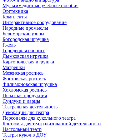
Мультимедийные учебные пособия
Оргтехника
Комплекты
Интерактивное оборудование
Народные промыслы
Беломорские узоры
Богородская игрушка
Гжель
Городецкая роспись
Дымковская игрушка
Каргопольская игрушка
Матрешки
Мезенская роспись
Жостовская роспись
Филимоновская игрушка
Хохломская роспись
Печатная продукция
Сундуки и ларцы
Театральная деятельность
Декорации для театра
Персонажи для кукольного театра
Костюмы для театрализованной деятельности
Настольный театр
Театры кукол в ДОУ