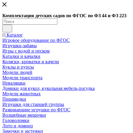
Ко
мплектация детских садов по ФГОC по ФЗ 44 и ФЗ 223
Каталог
Игровое оборудование по ФГОС
Игрушки-забавы
Игры с водой и песком
Каталки и качалки
Коляски, кроватки и качели
Куклы и пупсы
Модели людей
Модели транспорта
Неваляшки
Домики для кукол, кукольная мебель,посудка
Модели животных
Пирамидки
Игрушки для старшей группы
Развивающие игрушки по ФГОС
Волшебные мешочки
Головоломки
Лото и домино
Замочки и застежки