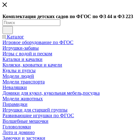
Ко
мплектация детских садов по ФГОC по ФЗ 44 и ФЗ 223
Каталог
Игровое оборудование по ФГОС
Игрушки-забавы
Игры с водой и песком
Каталки и качалки
Коляски, кроватки и качели
Куклы и пупсы
Модели людей
Модели транспорта
Неваляшки
Домики для кукол, кукольная мебель,посудка
Модели животных
Пирамидки
Игрушки для старшей группы
Развивающие игрушки по ФГОС
Волшебные мешочки
Головоломки
Лото и домино
Замочки и застежки