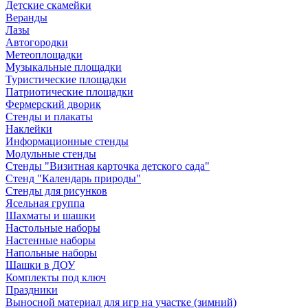
Детские скамейки
Веранды
Лазы
Автогородки
Метеоплощадки
Музыкальные площадки
Туристические площадки
Патриотические площадки
Фермерский дворик
Стенды и плакаты
Наклейки
Информационные стенды
Модульные стенды
Стенды "Визитная карточка детского сада"
Стенд "Календарь природы"
Стенды для рисунков
Ясельная группа
Шахматы и шашки
Настольные наборы
Настенные наборы
Напольные наборы
Шашки в ДОУ
Комплекты под ключ
Праздники
Выносной материал для игр на участке (зимний)