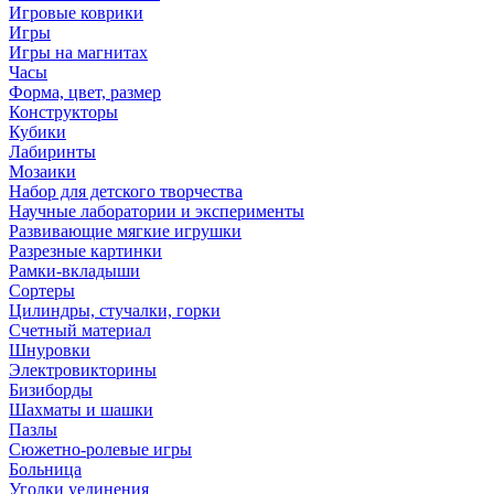
Игровые коврики
Игры
Игры на магнитах
Часы
Форма, цвет, размер
Конструкторы
Кубики
Лабиринты
Мозаики
Набор для детского творчества
Научные лаборатории и эксперименты
Развивающие мягкие игрушки
Разрезные картинки
Рамки-вкладыши
Сортеры
Цилиндры, стучалки, горки
Счетный материал
Шнуровки
Электровикторины
Бизиборды
Шахматы и шашки
Пазлы
Сюжетно-ролевые игры
Больница
Уголки уединения