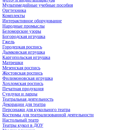
Мультимедийные учебные пособия
Оргтехника
Комплекты
Интерактивное оборудование
Народные промыслы
Беломорские узоры
Богородская игрушка
Гжель
Городецкая роспись
Дымковская игрушка
Каргопольская игрушка
Матрешки
Мезенская роспись
Жостовская роспись
Филимоновская игрушка
Хохломская роспись
Печатная продукция
Сундуки и ларцы
Театральная деятельность
Декорации для театра
Персонажи для кукольного театра
Костюмы для театрализованной деятельности
Настольный театр
Театры кукол в ДОУ