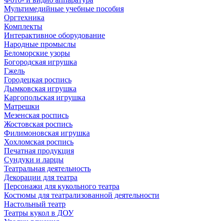
Мультимедийные учебные пособия
Оргтехника
Комплекты
Интерактивное оборудование
Народные промыслы
Беломорские узоры
Богородская игрушка
Гжель
Городецкая роспись
Дымковская игрушка
Каргопольская игрушка
Матрешки
Мезенская роспись
Жостовская роспись
Филимоновская игрушка
Хохломская роспись
Печатная продукция
Сундуки и ларцы
Театральная деятельность
Декорации для театра
Персонажи для кукольного театра
Костюмы для театрализованной деятельности
Настольный театр
Театры кукол в ДОУ