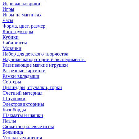
Игровые коврики
Игры
Игры на магнитах
Часы
Форма, цвет, размер
Конструкторы
Кубики
Лабиринты
Мозаики
Набор для детского творчества
Научные лаборатории и эксперименты
Развивающие мягкие игрушки
Разрезные картинки
Рамки-вкладыши
Сортеры
Цилиндры, стучалки, горки
Счетный материал
Шнуровки
Электровикторины
Бизиборды
Шахматы и шашки
Пазлы
Сюжетно-ролевые игры
Больница
Уголки уединения