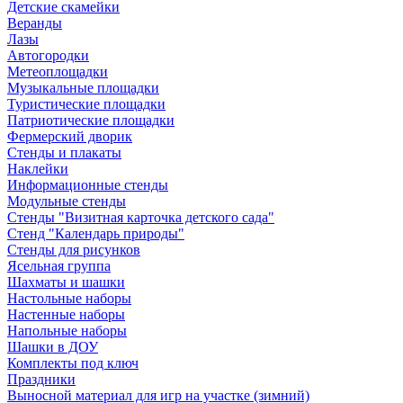
Детские скамейки
Веранды
Лазы
Автогородки
Метеоплощадки
Музыкальные площадки
Туристические площадки
Патриотические площадки
Фермерский дворик
Стенды и плакаты
Наклейки
Информационные стенды
Модульные стенды
Стенды "Визитная карточка детского сада"
Стенд "Календарь природы"
Стенды для рисунков
Ясельная группа
Шахматы и шашки
Настольные наборы
Настенные наборы
Напольные наборы
Шашки в ДОУ
Комплекты под ключ
Праздники
Выносной материал для игр на участке (зимний)