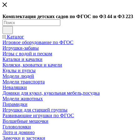
Ко
мплектация детских садов по ФГОC по ФЗ 44 и ФЗ 223
Каталог
Игровое оборудование по ФГОС
Игрушки-забавы
Игры с водой и песком
Каталки и качалки
Коляски, кроватки и качели
Куклы и пупсы
Модели людей
Модели транспорта
Неваляшки
Домики для кукол, кукольная мебель,посудка
Модели животных
Пирамидки
Игрушки для старшей группы
Развивающие игрушки по ФГОС
Волшебные мешочки
Головоломки
Лото и домино
Замочки и застежки