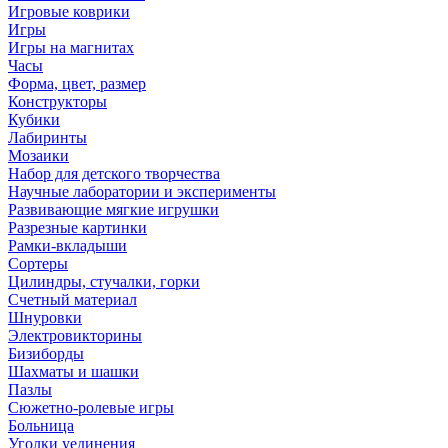
Игровые коврики
Игры
Игры на магнитах
Часы
Форма, цвет, размер
Конструкторы
Кубики
Лабиринты
Мозаики
Набор для детского творчества
Научные лаборатории и эксперименты
Развивающие мягкие игрушки
Разрезные картинки
Рамки-вкладыши
Сортеры
Цилиндры, стучалки, горки
Счетный материал
Шнуровки
Электровикторины
Бизиборды
Шахматы и шашки
Пазлы
Сюжетно-ролевые игры
Больница
Уголки уединения