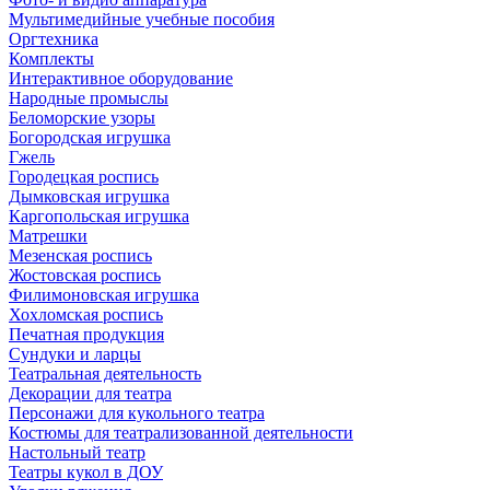
Мультимедийные учебные пособия
Оргтехника
Комплекты
Интерактивное оборудование
Народные промыслы
Беломорские узоры
Богородская игрушка
Гжель
Городецкая роспись
Дымковская игрушка
Каргопольская игрушка
Матрешки
Мезенская роспись
Жостовская роспись
Филимоновская игрушка
Хохломская роспись
Печатная продукция
Сундуки и ларцы
Театральная деятельность
Декорации для театра
Персонажи для кукольного театра
Костюмы для театрализованной деятельности
Настольный театр
Театры кукол в ДОУ