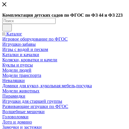
Ко
мплектация детских садов по ФГОC по ФЗ 44 и ФЗ 223
Каталог
Игровое оборудование по ФГОС
Игрушки-забавы
Игры с водой и песком
Каталки и качалки
Коляски, кроватки и качели
Куклы и пупсы
Модели людей
Модели транспорта
Неваляшки
Домики для кукол, кукольная мебель,посудка
Модели животных
Пирамидки
Игрушки для старшей группы
Развивающие игрушки по ФГОС
Волшебные мешочки
Головоломки
Лото и домино
Замочки и застежки