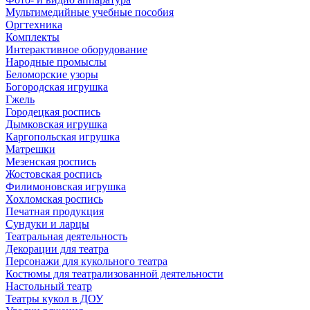
Мультимедийные учебные пособия
Оргтехника
Комплекты
Интерактивное оборудование
Народные промыслы
Беломорские узоры
Богородская игрушка
Гжель
Городецкая роспись
Дымковская игрушка
Каргопольская игрушка
Матрешки
Мезенская роспись
Жостовская роспись
Филимоновская игрушка
Хохломская роспись
Печатная продукция
Сундуки и ларцы
Театральная деятельность
Декорации для театра
Персонажи для кукольного театра
Костюмы для театрализованной деятельности
Настольный театр
Театры кукол в ДОУ