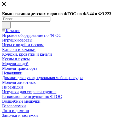
Ко
мплектация детских садов по ФГОC по ФЗ 44 и ФЗ 223
Каталог
Игровое оборудование по ФГОС
Игрушки-забавы
Игры с водой и песком
Каталки и качалки
Коляски, кроватки и качели
Куклы и пупсы
Модели людей
Модели транспорта
Неваляшки
Домики для кукол, кукольная мебель,посудка
Модели животных
Пирамидки
Игрушки для старшей группы
Развивающие игрушки по ФГОС
Волшебные мешочки
Головоломки
Лото и домино
Замочки и застежки