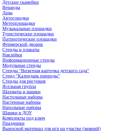
Детские скамейки
Веранды
Лазы
Автогородки
Метеоплощадки
Музыкальные площадки
Туристические площадки
Патриотические площадки
Фермерский дворик
Стенды и плакаты
Наклейки
Информационные стенды
Модульные стенды
Стенды "Визитная карточка детского сада"
Стенд "Календарь природы"
Стенды для рисунков
Ясельная группа
Шахматы и шашки
Настольные наборы
Настенные наборы
Напольные наборы
Шашки в ДОУ
Комплекты под ключ
Праздники
Выносной материал для игр на участке (зимний)