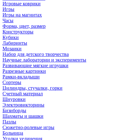
Игровые коврики
Игры
Игры на магнитах
Часы
Форма, цвет, размер
Конструкторы
Кубики
Лабиринты
Мозаики
Набор для детского творчества
Научные лаборатории и эксперименты
Развивающие мягкие игрушки
Разрезные картинки
Рамки-вкладыши
Сортеры
Цилиндры, стучалки, горки
Счетный материал
Шнуровки
Электровикторины
Бизиборды
Шахматы и шашки
Пазлы
Сюжетно-ролевые игры
Больница
Уголки уединения