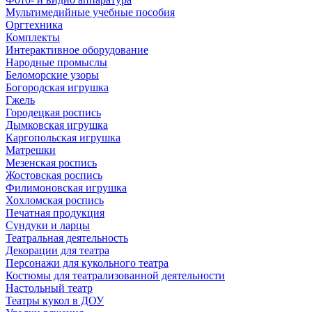
Мультимедийные учебные пособия
Оргтехника
Комплекты
Интерактивное оборудование
Народные промыслы
Беломорские узоры
Богородская игрушка
Гжель
Городецкая роспись
Дымковская игрушка
Каргопольская игрушка
Матрешки
Мезенская роспись
Жостовская роспись
Филимоновская игрушка
Хохломская роспись
Печатная продукция
Сундуки и ларцы
Театральная деятельность
Декорации для театра
Персонажи для кукольного театра
Костюмы для театрализованной деятельности
Настольный театр
Театры кукол в ДОУ