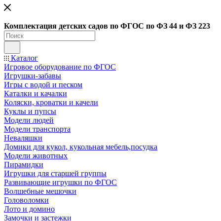
Ко
мплектация детских садов по ФГОC по ФЗ 44 и ФЗ 223
Каталог
Игровое оборудование по ФГОС
Игрушки-забавы
Игры с водой и песком
Каталки и качалки
Коляски, кроватки и качели
Куклы и пупсы
Модели людей
Модели транспорта
Неваляшки
Домики для кукол, кукольная мебель,посудка
Модели животных
Пирамидки
Игрушки для старшей группы
Развивающие игрушки по ФГОС
Волшебные мешочки
Головоломки
Лото и домино
Замочки и застежки