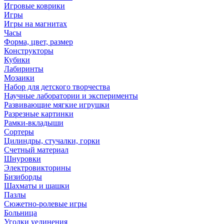
Игровые коврики
Игры
Игры на магнитах
Часы
Форма, цвет, размер
Конструкторы
Кубики
Лабиринты
Мозаики
Набор для детского творчества
Научные лаборатории и эксперименты
Развивающие мягкие игрушки
Разрезные картинки
Рамки-вкладыши
Сортеры
Цилиндры, стучалки, горки
Счетный материал
Шнуровки
Электровикторины
Бизиборды
Шахматы и шашки
Пазлы
Сюжетно-ролевые игры
Больница
Уголки уединения