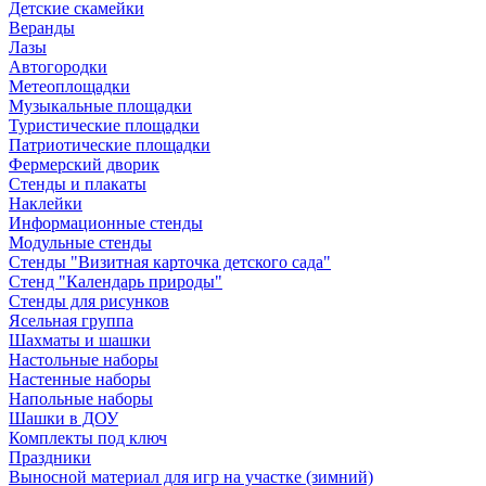
Детские скамейки
Веранды
Лазы
Автогородки
Метеоплощадки
Музыкальные площадки
Туристические площадки
Патриотические площадки
Фермерский дворик
Стенды и плакаты
Наклейки
Информационные стенды
Модульные стенды
Стенды "Визитная карточка детского сада"
Стенд "Календарь природы"
Стенды для рисунков
Ясельная группа
Шахматы и шашки
Настольные наборы
Настенные наборы
Напольные наборы
Шашки в ДОУ
Комплекты под ключ
Праздники
Выносной материал для игр на участке (зимний)