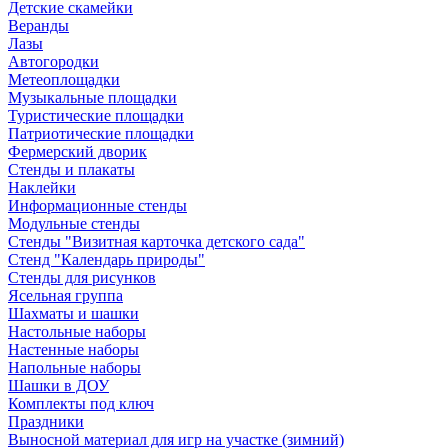
Детские скамейки
Веранды
Лазы
Автогородки
Метеоплощадки
Музыкальные площадки
Туристические площадки
Патриотические площадки
Фермерский дворик
Стенды и плакаты
Наклейки
Информационные стенды
Модульные стенды
Стенды "Визитная карточка детского сада"
Стенд "Календарь природы"
Стенды для рисунков
Ясельная группа
Шахматы и шашки
Настольные наборы
Настенные наборы
Напольные наборы
Шашки в ДОУ
Комплекты под ключ
Праздники
Выносной материал для игр на участке (зимний)