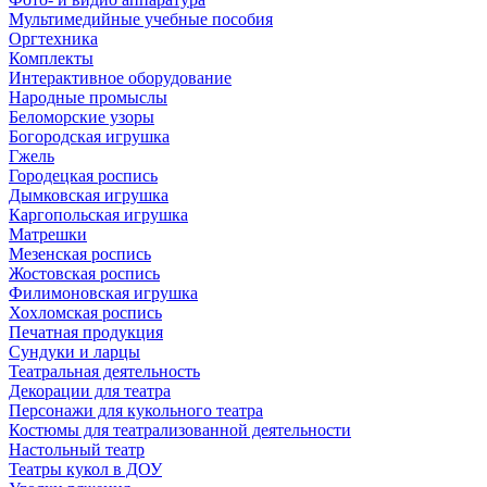
Мультимедийные учебные пособия
Оргтехника
Комплекты
Интерактивное оборудование
Народные промыслы
Беломорские узоры
Богородская игрушка
Гжель
Городецкая роспись
Дымковская игрушка
Каргопольская игрушка
Матрешки
Мезенская роспись
Жостовская роспись
Филимоновская игрушка
Хохломская роспись
Печатная продукция
Сундуки и ларцы
Театральная деятельность
Декорации для театра
Персонажи для кукольного театра
Костюмы для театрализованной деятельности
Настольный театр
Театры кукол в ДОУ