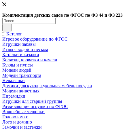
Ко
мплектация детских садов по ФГОC по ФЗ 44 и ФЗ 223
Каталог
Игровое оборудование по ФГОС
Игрушки-забавы
Игры с водой и песком
Каталки и качалки
Коляски, кроватки и качели
Куклы и пупсы
Модели людей
Модели транспорта
Неваляшки
Домики для кукол, кукольная мебель,посудка
Модели животных
Пирамидки
Игрушки для старшей группы
Развивающие игрушки по ФГОС
Волшебные мешочки
Головоломки
Лото и домино
Замочки и застежки