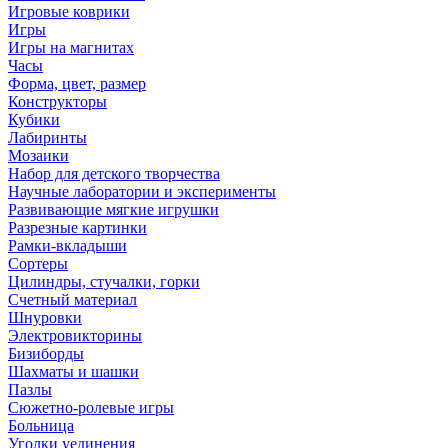
Игровые коврики
Игры
Игры на магнитах
Часы
Форма, цвет, размер
Конструкторы
Кубики
Лабиринты
Мозаики
Набор для детского творчества
Научные лаборатории и эксперименты
Развивающие мягкие игрушки
Разрезные картинки
Рамки-вкладыши
Сортеры
Цилиндры, стучалки, горки
Счетный материал
Шнуровки
Электровикторины
Бизиборды
Шахматы и шашки
Пазлы
Сюжетно-ролевые игры
Больница
Уголки уединения