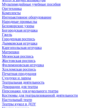
Мультимедийные учебные пособия
Оргтехника
Комплекты
Интерактивное оборудование
Народные промыслы
Беломорские узоры
Богородская игрушка
Гжель
Городецкая роспись
Дымковская игрушка
Каргопольская игрушка
Матрешки
Мезенская роспись
Жостовская роспись
Филимоновская игрушка
Хохломская роспись
Печатная продукция
Сундуки и ларцы
Театральная деятельность
Декорации для театра
Персонажи для кукольного театра
Костюмы для театрализованной деятельности
Настольный театр
Театры кукол в ДОУ