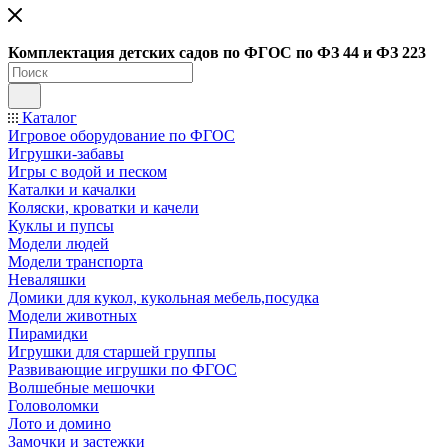
Ко
мплектация детских садов по ФГОC по ФЗ 44 и ФЗ 223
Каталог
Игровое оборудование по ФГОС
Игрушки-забавы
Игры с водой и песком
Каталки и качалки
Коляски, кроватки и качели
Куклы и пупсы
Модели людей
Модели транспорта
Неваляшки
Домики для кукол, кукольная мебель,посудка
Модели животных
Пирамидки
Игрушки для старшей группы
Развивающие игрушки по ФГОС
Волшебные мешочки
Головоломки
Лото и домино
Замочки и застежки