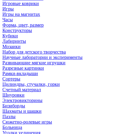
Игровые коврики
Игры
Игры на магнитах
Часы
Форма, цвет, размер
Конструкторы
Кубики
Лабиринты
Мозаики
Набор для детского творчества
Научные лаборатории и эксперименты
Развивающие мягкие игрушки
Разрезные картинки
Рамки-вкладыши
Сортеры
Цилиндры, стучалки, горки
Счетный материал
Шнуровки
Электровикторины
Бизиборды
Шахматы и шашки
Пазлы
Сюжетно-ролевые игры
Больница
Уголки уединения