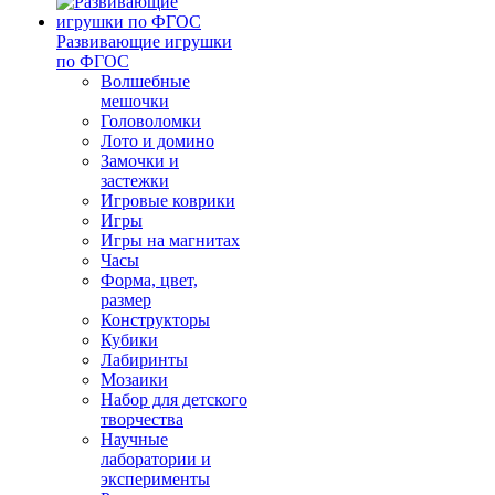
Развивающие игрушки
по ФГОС
Волшебные
мешочки
Головоломки
Лото и домино
Замочки и
застежки
Игровые коврики
Игры
Игры на магнитах
Часы
Форма, цвет,
размер
Конструкторы
Кубики
Лабиринты
Мозаики
Набор для детского
творчества
Научные
лаборатории и
эксперименты