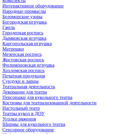
Комплекты
Интерактивное оборудование
Народные промыслы
Беломорские узоры
Богородская игрушка
Гжель
Городецкая роспись
Дымковская игрушка
Каргопольская игрушка
Матрешки
Мезенская роспись
Жостовская роспись
Филимоновская игрушка
Хохломская роспись
Печатная продукция
Сундуки и ларцы
Театральная деятельность
Декорации для театра
Персонажи для кукольного театра
Костюмы для театрализованной деятельности
Настольный театр
Театры кукол в ДОУ
Уголки ряжения
Ширмы для кукольного театра
Сенсорное оборудование