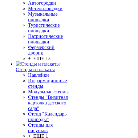
Автогородки
Метеоплощадки
Музыкальные
площадки
Туристические
площадки
Патриотические
площадки
Фермерский
дворик
+ ЕЩЕ 13
Стенды и плакаты
Наклейки
Информационные
стенды
Модульные стенды
Стенды "Визитная
карточка детского
сада"
Стенд "Календарь
природы"
Стенды для
рисунков
+ ЕЩЕ 1