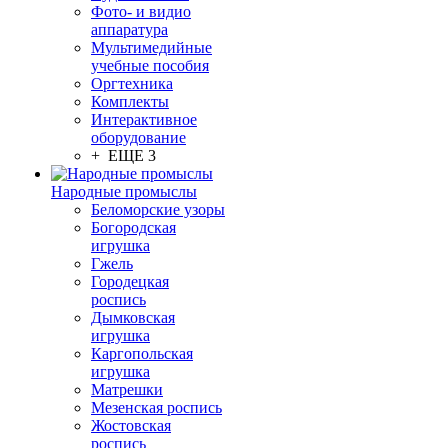
Фото- и видио
аппаратура
Мультимедийные
учебные пособия
Оргтехника
Комплекты
Интерактивное
оборудование
+ ЕЩЕ 3
Народные промыслы
Беломорские узоры
Богородская
игрушка
Гжель
Городецкая
роспись
Дымковская
игрушка
Каргопольская
игрушка
Матрешки
Мезенская роспись
Жостовская
роспись