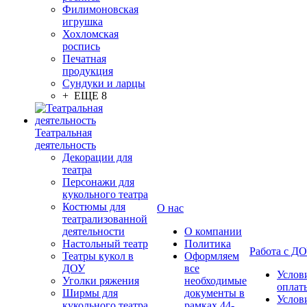
Филимоновская
игрушка
Хохломская
роспись
Печатная
продукция
Сундуки и ларцы
+ ЕЩЕ 8
Театральная
деятельность
Декорации для
театра
Персонажи для
кукольного театра
Костюмы для
О нас
театрализованной
деятельности
О компании
Настольный театр
Политика
Работа с Д
Театры кукол в
Оформляем
ДОУ
все
Услов
Уголки ряжения
необходимые
оплат
Ширмы для
документы в
Услов
кукольного театра
рамках 44-