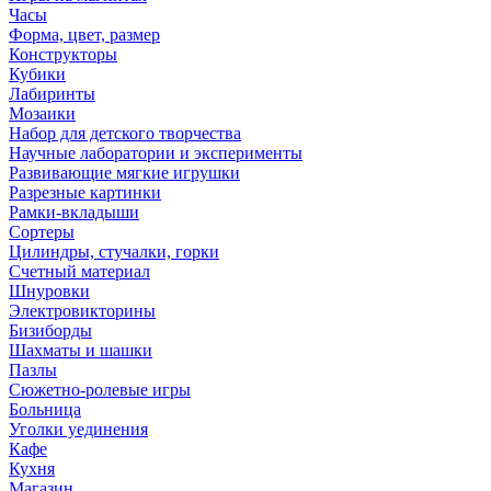
Часы
Форма, цвет, размер
Конструкторы
Кубики
Лабиринты
Мозаики
Набор для детского творчества
Научные лаборатории и эксперименты
Развивающие мягкие игрушки
Разрезные картинки
Рамки-вкладыши
Сортеры
Цилиндры, стучалки, горки
Счетный материал
Шнуровки
Электровикторины
Бизиборды
Шахматы и шашки
Пазлы
Сюжетно-ролевые игры
Больница
Уголки уединения
Кафе
Кухня
Магазин