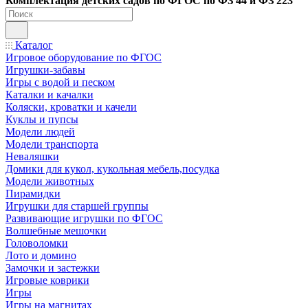
Ко
мплектация детских садов по ФГОC по ФЗ 44 и ФЗ 223
Каталог
Игровое оборудование по ФГОС
Игрушки-забавы
Игры с водой и песком
Каталки и качалки
Коляски, кроватки и качели
Куклы и пупсы
Модели людей
Модели транспорта
Неваляшки
Домики для кукол, кукольная мебель,посудка
Модели животных
Пирамидки
Игрушки для старшей группы
Развивающие игрушки по ФГОС
Волшебные мешочки
Головоломки
Лото и домино
Замочки и застежки
Игровые коврики
Игры
Игры на магнитах