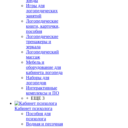
зонды
Игры для
логопедических
занятий
Логопедические
книги, карточки,
пособия
Логопедические
тренажеры и
зеркала
Логопедический
массаж
Мебель и
оборудование для
кабинета логопеда
Наборы для
логопедов
Интерактивные
комплексы и ПО
+ ЕЩЕ 3
Кабинет психолога
Пособия для
психолога
Водная и песочная