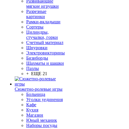
Развивающие
мягкие игрушки
Разрезные
картинки
Рамки-вкладыши
Сортеры
Цилиндры,
стучалки, горки
Счетный материал
Шнуровки
Электровикторины
Бизиборды
Шахматы и шашки
Пазлы
+ ЕЩЕ 21
Сюжетно-ролевые игры
Больница
Уголки уединения
Кафе
Кухня
Магазин
Юный механик
Наборы посуды