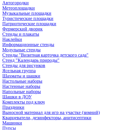
Автогородки
Метеоплощадки
Музыкальные площадки
Туристические площадки
Патриотические площадки
Фермерский дворик
Стенды и плакаты
Наклейки
Информационные стенды
Модульные стенды
Стенды "Визитная карточка детского сада"
Стенд "Календарь природы"
Стенды для рисунков
Ясельная группа
Шахматы и шашки
Настольные наборы
Настенные наборы
Напольные наборы
Шашки в ДОУ
Комплекты под ключ
Праздники
Выносной материал для игр на участке (зимний)
Кварцеватели, дезинфекторы, анитисептики
Машинки
Пупсы