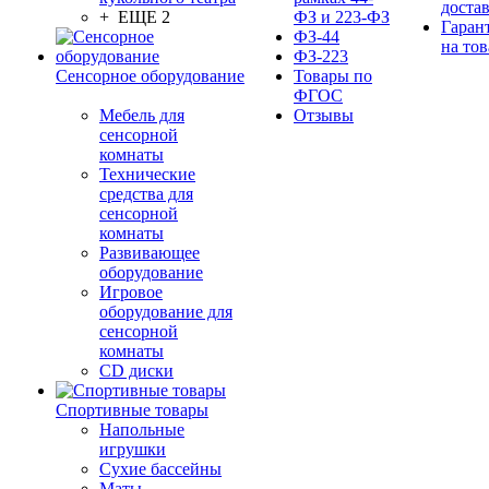
доста
+ ЕЩЕ 2
ФЗ и 223-ФЗ
Гаран
ФЗ-44
на тов
ФЗ-223
Сенсорное оборудование
Товары по
ФГОС
Мебель для
Отзывы
сенсорной
комнаты
Технические
средства для
сенсорной
комнаты
Развивающее
оборудование
Игровое
оборудование для
сенсорной
комнаты
CD диски
Спортивные товары
Напольные
игрушки
Сухие бассейны
Маты