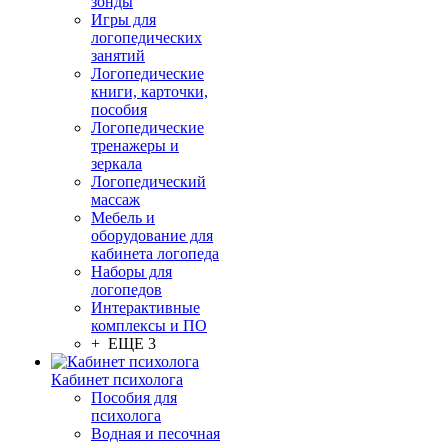
зонды
Игры для
логопедических
занятий
Логопедические
книги, карточки,
пособия
Логопедические
тренажеры и
зеркала
Логопедический
массаж
Мебель и
оборудование для
кабинета логопеда
Наборы для
логопедов
Интерактивные
комплексы и ПО
+ ЕЩЕ 3
Кабинет психолога
Пособия для
психолога
Водная и песочная