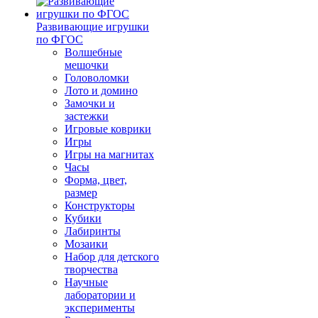
Развивающие игрушки
по ФГОС
Волшебные
мешочки
Головоломки
Лото и домино
Замочки и
застежки
Игровые коврики
Игры
Игры на магнитах
Часы
Форма, цвет,
размер
Конструкторы
Кубики
Лабиринты
Мозаики
Набор для детского
творчества
Научные
лаборатории и
эксперименты