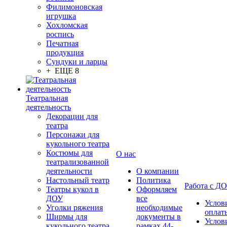
Филимоновская
игрушка
Хохломская
роспись
Печатная
продукция
Сундуки и ларцы
+ ЕЩЕ 8
Театральная
деятельность
Декорации для
театра
Персонажи для
кукольного театра
Костюмы для
О нас
театрализованной
деятельности
О компании
Настольный театр
Политика
Работа с Д
Театры кукол в
Оформляем
ДОУ
все
Услов
Уголки ряжения
необходимые
оплат
Ширмы для
документы в
Услов
кукольного театра
рамках 44-