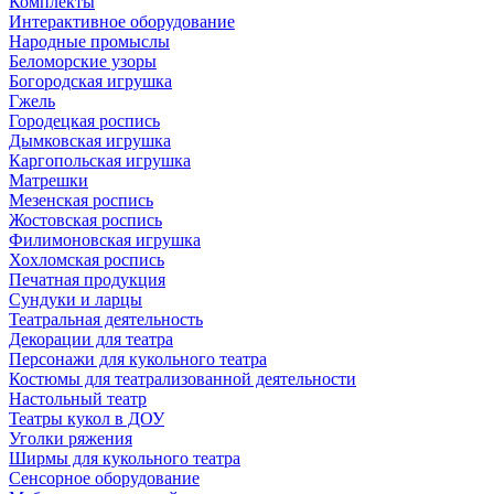
Комплекты
Интерактивное оборудование
Народные промыслы
Беломорские узоры
Богородская игрушка
Гжель
Городецкая роспись
Дымковская игрушка
Каргопольская игрушка
Матрешки
Мезенская роспись
Жостовская роспись
Филимоновская игрушка
Хохломская роспись
Печатная продукция
Сундуки и ларцы
Театральная деятельность
Декорации для театра
Персонажи для кукольного театра
Костюмы для театрализованной деятельности
Настольный театр
Театры кукол в ДОУ
Уголки ряжения
Ширмы для кукольного театра
Сенсорное оборудование