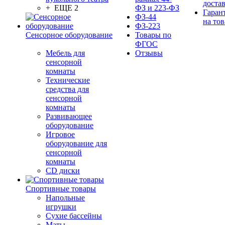
доста
+ ЕЩЕ 2
ФЗ и 223-ФЗ
Гаран
ФЗ-44
на тов
ФЗ-223
Сенсорное оборудование
Товары по
ФГОС
Мебель для
Отзывы
сенсорной
комнаты
Технические
средства для
сенсорной
комнаты
Развивающее
оборудование
Игровое
оборудование для
сенсорной
комнаты
CD диски
Спортивные товары
Напольные
игрушки
Сухие бассейны
Маты