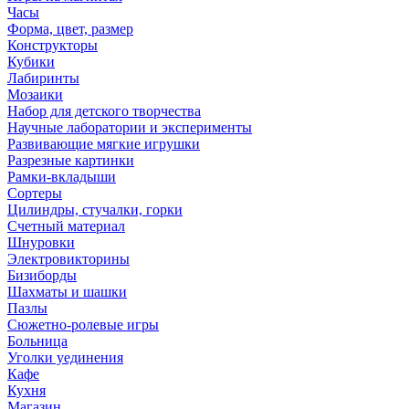
Часы
Форма, цвет, размер
Конструкторы
Кубики
Лабиринты
Мозаики
Набор для детского творчества
Научные лаборатории и эксперименты
Развивающие мягкие игрушки
Разрезные картинки
Рамки-вкладыши
Сортеры
Цилиндры, стучалки, горки
Счетный материал
Шнуровки
Электровикторины
Бизиборды
Шахматы и шашки
Пазлы
Сюжетно-ролевые игры
Больница
Уголки уединения
Кафе
Кухня
Магазин