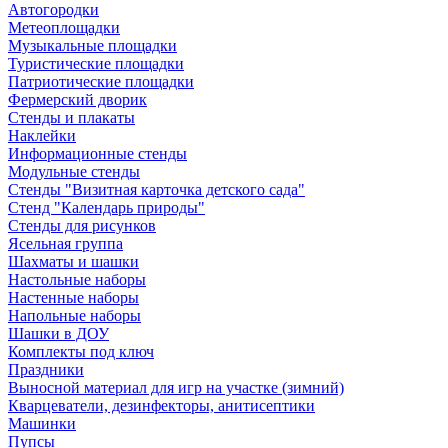
Автогородки
Метеоплощадки
Музыкальные площадки
Туристические площадки
Патриотические площадки
Фермерский дворик
Стенды и плакаты
Наклейки
Информационные стенды
Модульные стенды
Стенды "Визитная карточка детского сада"
Стенд "Календарь природы"
Стенды для рисунков
Ясельная группа
Шахматы и шашки
Настольные наборы
Настенные наборы
Напольные наборы
Шашки в ДОУ
Комплекты под ключ
Праздники
Выносной материал для игр на участке (зимний)
Кварцеватели, дезинфекторы, анитисептики
Машинки
Пупсы