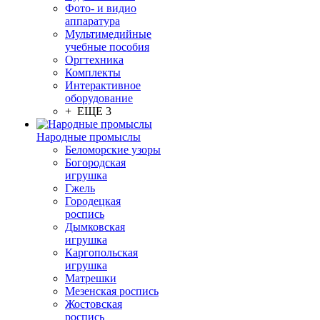
Фото- и видио
аппаратура
Мультимедийные
учебные пособия
Оргтехника
Комплекты
Интерактивное
оборудование
+ ЕЩЕ 3
Народные промыслы
Беломорские узоры
Богородская
игрушка
Гжель
Городецкая
роспись
Дымковская
игрушка
Каргопольская
игрушка
Матрешки
Мезенская роспись
Жостовская
роспись