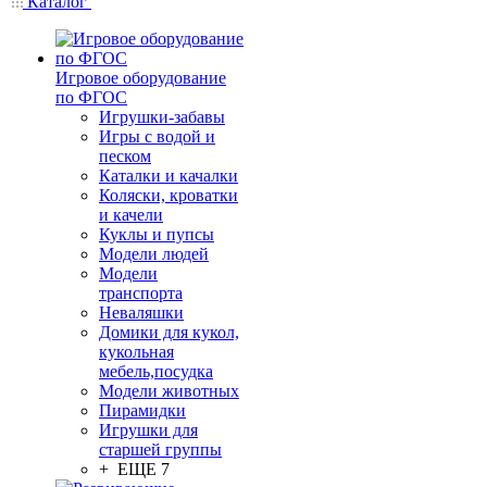
Каталог
Игровое оборудование
по ФГОС
Игрушки-забавы
Игры с водой и
песком
Каталки и качалки
Коляски, кроватки
и качели
Куклы и пупсы
Модели людей
Модели
транспорта
Неваляшки
Домики для кукол,
кукольная
мебель,посудка
Модели животных
Пирамидки
Игрушки для
старшей группы
+ ЕЩЕ 7