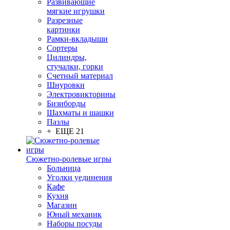
Развивающие
мягкие игрушки
Разрезные
картинки
Рамки-вкладыши
Сортеры
Цилиндры,
стучалки, горки
Счетный материал
Шнуровки
Электровикторины
Бизиборды
Шахматы и шашки
Пазлы
+ ЕЩЕ 21
Сюжетно-ролевые игры
Больница
Уголки уединения
Кафе
Кухня
Магазин
Юный механик
Наборы посуды