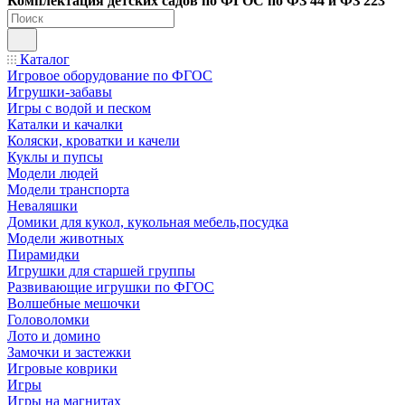
Ко
мплектация детских садов по ФГОC по ФЗ 44 и ФЗ 223
Каталог
Игровое оборудование по ФГОС
Игрушки-забавы
Игры с водой и песком
Каталки и качалки
Коляски, кроватки и качели
Куклы и пупсы
Модели людей
Модели транспорта
Неваляшки
Домики для кукол, кукольная мебель,посудка
Модели животных
Пирамидки
Игрушки для старшей группы
Развивающие игрушки по ФГОС
Волшебные мешочки
Головоломки
Лото и домино
Замочки и застежки
Игровые коврики
Игры
Игры на магнитах