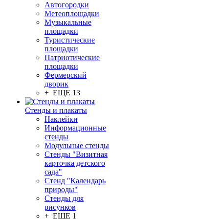
Автогородки
Метеоплощадки
Музыкальные
площадки
Туристические
площадки
Патриотические
площадки
Фермерский
дворик
+ ЕЩЕ 13
Стенды и плакаты
Наклейки
Информационные
стенды
Модульные стенды
Стенды "Визитная
карточка детского
сада"
Стенд "Календарь
природы"
Стенды для
рисунков
+ ЕЩЕ 1