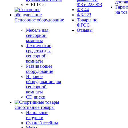
доста
+ ЕЩЕ 2
ФЗ и 223-ФЗ
Гаран
ФЗ-44
на тов
ФЗ-223
Сенсорное оборудование
Товары по
ФГОС
Мебель для
Отзывы
сенсорной
комнаты
Технические
средства для
сенсорной
комнаты
Развивающее
оборудование
Игровое
оборудование для
сенсорной
комнаты
CD диски
Спортивные товары
Напольные
игрушки
Сухие бассейны
Маты