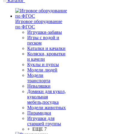
Каталог
Игровое оборудование
по ФГОС
Игрушки-забавы
Игры с водой и
песком
Каталки и качалки
Коляски, кроватки
и качели
Куклы и пупсы
Модели людей
Модели
транспорта
Неваляшки
Домики для кукол,
кукольная
мебель,посудка
Модели животных
Пирамидки
Игрушки для
старшей группы
+ ЕЩЕ 7