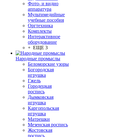
Фото- и видио
аппаратура
Мультимедийные
учебные пособия
Оргтехника
Комплекты
Интерактивное
оборудование
+ ЕЩЕ 3
Народные промыслы
Беломорские узоры
Богородская
игрушка
Гжель
Городецкая
роспись
Дымковская
игрушка
Каргопольская
игрушка
Матрешки
Мезенская роспись
Жостовская
роспись