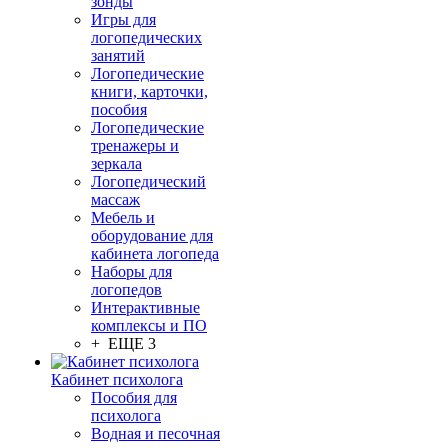
зонды
Игры для
логопедических
занятий
Логопедические
книги, карточки,
пособия
Логопедические
тренажеры и
зеркала
Логопедический
массаж
Мебель и
оборудование для
кабинета логопеда
Наборы для
логопедов
Интерактивные
комплексы и ПО
+ ЕЩЕ 3
Кабинет психолога
Пособия для
психолога
Водная и песочная