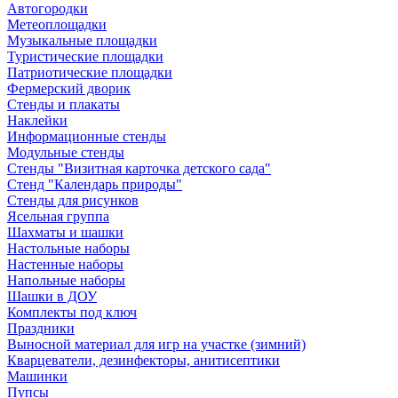
Автогородки
Метеоплощадки
Музыкальные площадки
Туристические площадки
Патриотические площадки
Фермерский дворик
Стенды и плакаты
Наклейки
Информационные стенды
Модульные стенды
Стенды "Визитная карточка детского сада"
Стенд "Календарь природы"
Стенды для рисунков
Ясельная группа
Шахматы и шашки
Настольные наборы
Настенные наборы
Напольные наборы
Шашки в ДОУ
Комплекты под ключ
Праздники
Выносной материал для игр на участке (зимний)
Кварцеватели, дезинфекторы, анитисептики
Машинки
Пупсы