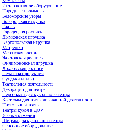
Комплекты
Интерактивное оборудование
Народные промыслы
Беломорские узоры
Богородская игрушка
Гжель
Городецкая роспись
Дымковская игрушка
Каргопольская игрушка
Матрешки
Мезенская роспись
Жостовская роспись
Филимоновская игрушка
Хохломская роспись
Печатная продукция
Сундуки и ларцы
Театральная деятельность
Декорации для театра
Персонажи для кукольного театра
Костюмы для театрализованной деятельности
Настольный театр
Театры кукол в ДОУ
Уголки ряжения
Ширмы для кукольного театра
Сенсорное оборудование