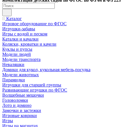
Ко
мплектация детских садов по ФГОC по ФЗ 44 и ФЗ 223
Каталог
Игровое оборудование по ФГОС
Игрушки-забавы
Игры с водой и песком
Каталки и качалки
Коляски, кроватки и качели
Куклы и пупсы
Модели людей
Модели транспорта
Неваляшки
Домики для кукол, кукольная мебель,посудка
Модели животных
Пирамидки
Игрушки для старшей группы
Развивающие игрушки по ФГОС
Волшебные мешочки
Головоломки
Лото и домино
Замочки и застежки
Игровые коврики
Игры
Игры на магнитах