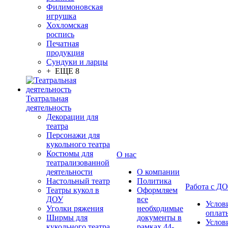
Филимоновская
игрушка
Хохломская
роспись
Печатная
продукция
Сундуки и ларцы
+ ЕЩЕ 8
Театральная
деятельность
Декорации для
театра
Персонажи для
кукольного театра
Костюмы для
О нас
театрализованной
деятельности
О компании
Настольный театр
Политика
Работа с Д
Театры кукол в
Оформляем
ДОУ
все
Услов
Уголки ряжения
необходимые
оплат
Ширмы для
документы в
Услов
кукольного театра
рамках 44-