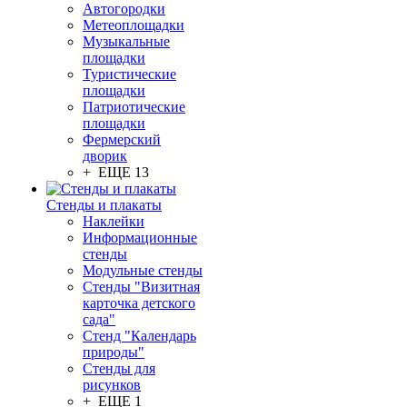
Автогородки
Метеоплощадки
Музыкальные
площадки
Туристические
площадки
Патриотические
площадки
Фермерский
дворик
+ ЕЩЕ 13
Стенды и плакаты
Наклейки
Информационные
стенды
Модульные стенды
Стенды "Визитная
карточка детского
сада"
Стенд "Календарь
природы"
Стенды для
рисунков
+ ЕЩЕ 1