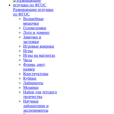
Развивающие игрушки
по ФГОС
Волшебные
мешочки
Головоломки
Лото и домино
Замочки и
застежки
Игровые коврики
Игры
Игры на магнитах
Часы
Форма, цвет,
размер
Конструкторы
Кубики
Лабиринты
Мозаики
Набор для детского
творчества
Научные
лаборатории и
эксперименты