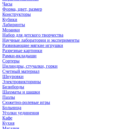
Часы
Форма, цвет, размер
Конструкторы
Кубики
Лабиринты
Мозаики
Набор для детского творчества
Научные лаборатории и эксперименты
Развивающие мягкие игрушки
Разрезные картинки
Рамки-вкладыши
Сортеры
Цилиндры, стучалки, горки
Счетный материал
Шнуровки
Электровикторины
Бизиборды
Шахматы и шашки
Пазлы
Сюжетно-ролевые игры
Больница
Уголки уединения
Кафе
Кухня
Магазин