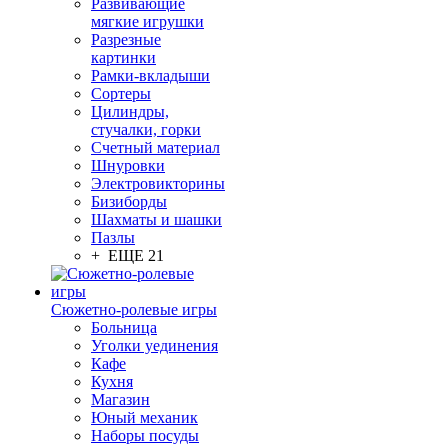
Развивающие
мягкие игрушки
Разрезные
картинки
Рамки-вкладыши
Сортеры
Цилиндры,
стучалки, горки
Счетный материал
Шнуровки
Электровикторины
Бизиборды
Шахматы и шашки
Пазлы
+ ЕЩЕ 21
Сюжетно-ролевые игры
Больница
Уголки уединения
Кафе
Кухня
Магазин
Юный механик
Наборы посуды