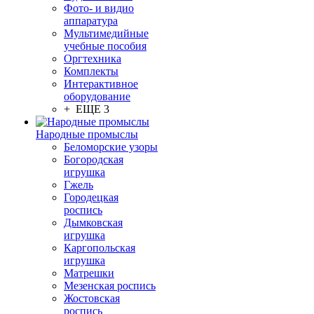
Фото- и видио
аппаратура
Мультимедийные
учебные пособия
Оргтехника
Комплекты
Интерактивное
оборудование
+ ЕЩЕ 3
Народные промыслы
Беломорские узоры
Богородская
игрушка
Гжель
Городецкая
роспись
Дымковская
игрушка
Каргопольская
игрушка
Матрешки
Мезенская роспись
Жостовская
роспись