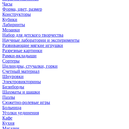
Часы
Форма, цвет, размер
Конструкторы
Кубики
Лабиринты
Мозаики
Набор для детского творчества
Научные лаборатории и эксперименты
Развивающие мягкие игрушки
Разрезные картинки
Рамки-вкладыши
Сортеры
Цилиндры, стучалки, горки
Счетный материал
Шнуровки
Электровикторины
Бизиборды
Шахматы и шашки
Пазлы
Сюжетно-ролевые игры
Больница
Уголки уединения
Кафе
Кухня
Магазин