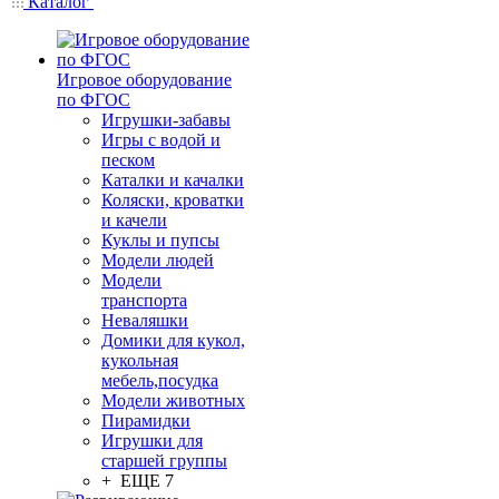
Каталог
Игровое оборудование
по ФГОС
Игрушки-забавы
Игры с водой и
песком
Каталки и качалки
Коляски, кроватки
и качели
Куклы и пупсы
Модели людей
Модели
транспорта
Неваляшки
Домики для кукол,
кукольная
мебель,посудка
Модели животных
Пирамидки
Игрушки для
старшей группы
+ ЕЩЕ 7