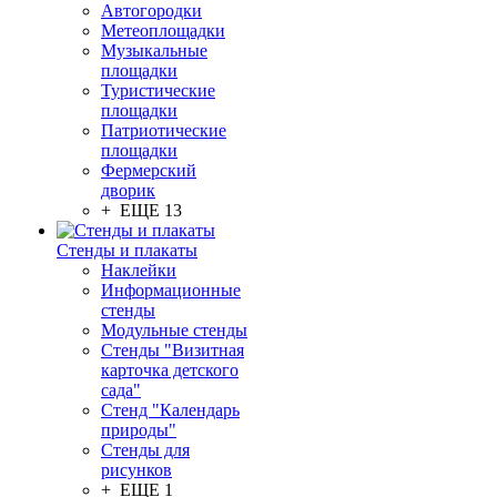
Автогородки
Метеоплощадки
Музыкальные
площадки
Туристические
площадки
Патриотические
площадки
Фермерский
дворик
+ ЕЩЕ 13
Стенды и плакаты
Наклейки
Информационные
стенды
Модульные стенды
Стенды "Визитная
карточка детского
сада"
Стенд "Календарь
природы"
Стенды для
рисунков
+ ЕЩЕ 1