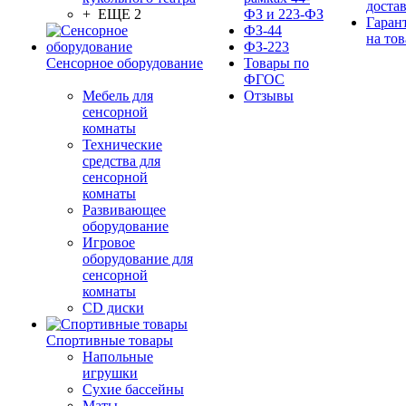
доста
+ ЕЩЕ 2
ФЗ и 223-ФЗ
Гаран
ФЗ-44
на тов
ФЗ-223
Сенсорное оборудование
Товары по
ФГОС
Мебель для
Отзывы
сенсорной
комнаты
Технические
средства для
сенсорной
комнаты
Развивающее
оборудование
Игровое
оборудование для
сенсорной
комнаты
CD диски
Спортивные товары
Напольные
игрушки
Сухие бассейны
Маты