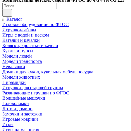
Ко
мплектация детских садов по ФГОC по ФЗ 44 и ФЗ 223
Каталог
Игровое оборудование по ФГОС
Игрушки-забавы
Игры с водой и песком
Каталки и качалки
Коляски, кроватки и качели
Куклы и пупсы
Модели людей
Модели транспорта
Неваляшки
Домики для кукол, кукольная мебель,посудка
Модели животных
Пирамидки
Игрушки для старшей группы
Развивающие игрушки по ФГОС
Волшебные мешочки
Головоломки
Лото и домино
Замочки и застежки
Игровые коврики
Игры
Игры на магнитах