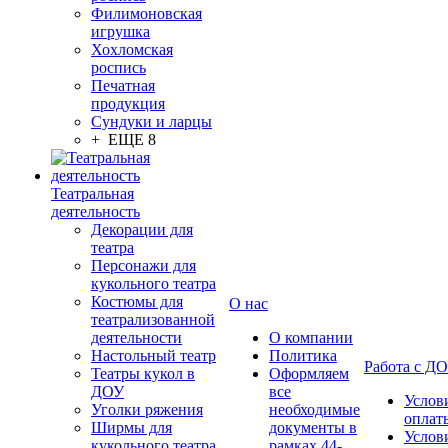
Филимоновская
игрушка
Хохломская
роспись
Печатная
продукция
Сундуки и ларцы
+ ЕЩЕ 8
Театральная
деятельность
Декорации для
театра
Персонажи для
кукольного театра
Костюмы для
О нас
театрализованной
деятельности
О компании
Настольный театр
Политика
Работа с Д
Театры кукол в
Оформляем
ДОУ
все
Услов
Уголки ряжения
необходимые
оплат
Ширмы для
документы в
Услов
кукольного театра
рамках 44-