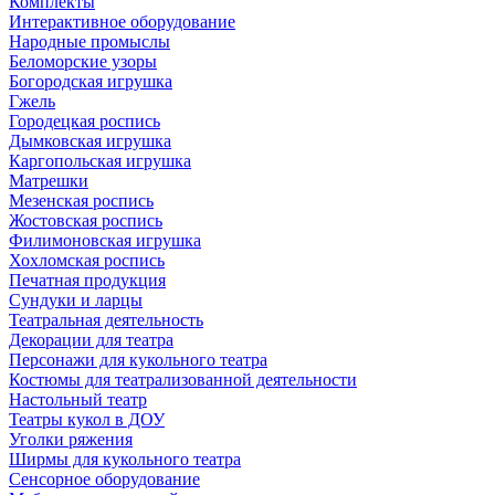
Комплекты
Интерактивное оборудование
Народные промыслы
Беломорские узоры
Богородская игрушка
Гжель
Городецкая роспись
Дымковская игрушка
Каргопольская игрушка
Матрешки
Мезенская роспись
Жостовская роспись
Филимоновская игрушка
Хохломская роспись
Печатная продукция
Сундуки и ларцы
Театральная деятельность
Декорации для театра
Персонажи для кукольного театра
Костюмы для театрализованной деятельности
Настольный театр
Театры кукол в ДОУ
Уголки ряжения
Ширмы для кукольного театра
Сенсорное оборудование