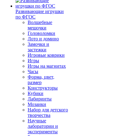
Развивающие игрушки
по ФГОС
Волшебные
мешочки
Головоломки
Лото и домино
Замочки и
застежки
Игровые коврики
Игры
Игры на магнитах
Часы
Форма, цвет,
размер
Конструкторы
Кубики
Лабиринты
Мозаики
Набор для детского
творчества
Научные
лаборатории и
эксперименты