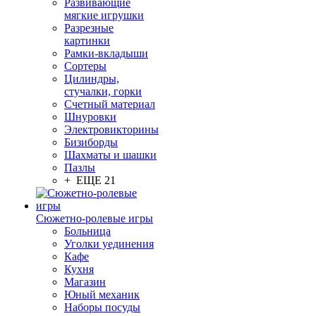
Развивающие
мягкие игрушки
Разрезные
картинки
Рамки-вкладыши
Сортеры
Цилиндры,
стучалки, горки
Счетный материал
Шнуровки
Электровикторины
Бизиборды
Шахматы и шашки
Пазлы
+ ЕЩЕ 21
Сюжетно-ролевые игры
Больница
Уголки уединения
Кафе
Кухня
Магазин
Юный механик
Наборы посуды