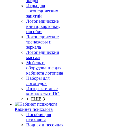
зонды
Игры для
логопедических
занятий
Логопедические
книги, карточки,
пособия
Логопедические
тренажеры и
зеркала
Логопедический
массаж
Мебель и
оборудование для
кабинета логопеда
Наборы для
логопедов
Интерактивные
комплексы и ПО
+ ЕЩЕ 3
Кабинет психолога
Пособия для
психолога
Водная и песочная