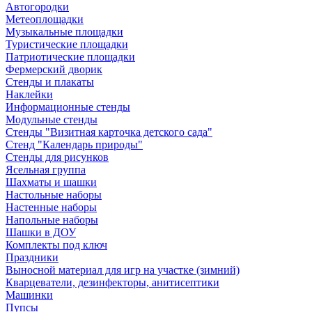
Автогородки
Метеоплощадки
Музыкальные площадки
Туристические площадки
Патриотические площадки
Фермерский дворик
Стенды и плакаты
Наклейки
Информационные стенды
Модульные стенды
Стенды "Визитная карточка детского сада"
Стенд "Календарь природы"
Стенды для рисунков
Ясельная группа
Шахматы и шашки
Настольные наборы
Настенные наборы
Напольные наборы
Шашки в ДОУ
Комплекты под ключ
Праздники
Выносной материал для игр на участке (зимний)
Кварцеватели, дезинфекторы, анитисептики
Машинки
Пупсы