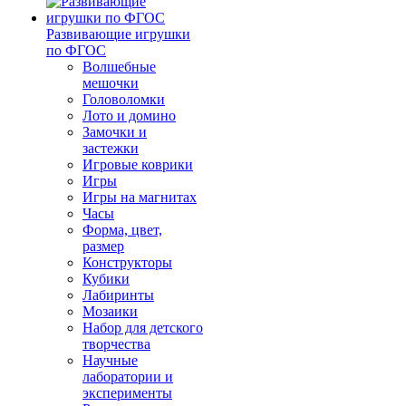
Развивающие игрушки
по ФГОС
Волшебные
мешочки
Головоломки
Лото и домино
Замочки и
застежки
Игровые коврики
Игры
Игры на магнитах
Часы
Форма, цвет,
размер
Конструкторы
Кубики
Лабиринты
Мозаики
Набор для детского
творчества
Научные
лаборатории и
эксперименты