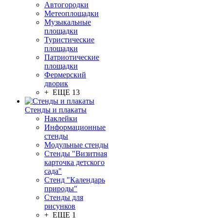
Автогородки
Метеоплощадки
Музыкальные
площадки
Туристические
площадки
Патриотические
площадки
Фермерский
дворик
+ ЕЩЕ 13
Стенды и плакаты
Наклейки
Информационные
стенды
Модульные стенды
Стенды "Визитная
карточка детского
сада"
Стенд "Календарь
природы"
Стенды для
рисунков
+ ЕЩЕ 1