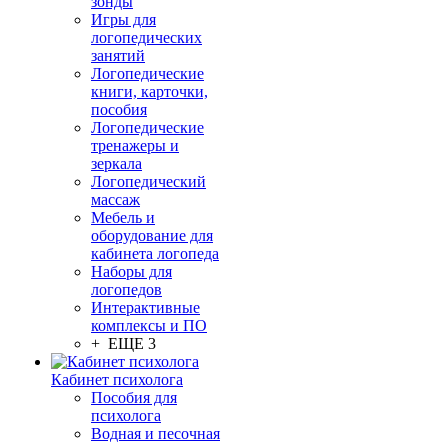
зонды
Игры для
логопедических
занятий
Логопедические
книги, карточки,
пособия
Логопедические
тренажеры и
зеркала
Логопедический
массаж
Мебель и
оборудование для
кабинета логопеда
Наборы для
логопедов
Интерактивные
комплексы и ПО
+ ЕЩЕ 3
Кабинет психолога
Пособия для
психолога
Водная и песочная