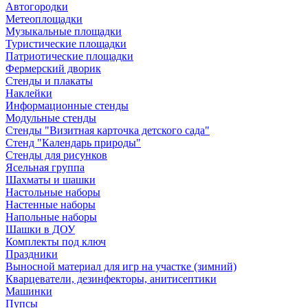
Автогородки
Метеоплощадки
Музыкальные площадки
Туристические площадки
Патриотические площадки
Фермерский дворик
Стенды и плакаты
Наклейки
Информационные стенды
Модульные стенды
Стенды "Визитная карточка детского сада"
Стенд "Календарь природы"
Стенды для рисунков
Ясельная группа
Шахматы и шашки
Настольные наборы
Настенные наборы
Напольные наборы
Шашки в ДОУ
Комплекты под ключ
Праздники
Выносной материал для игр на участке (зимний)
Кварцеватели, дезинфекторы, анитисептики
Машинки
Пупсы