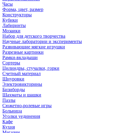
Часы
Форма, цвет, размер
Конструкторы
Кубики
Лабиринты
Мозаики
Набор для детского творчества
Научные лаборатории и эксперименты
Развивающие мягкие игрушки
Разрезные картинки
Рамки-вкладыши
Сортеры
Цилиндры, стучалки, горки
Счетный материал
Шнуровки
Электровикторины
Бизиборды
Шахматы и шашки
Пазлы
Сюжетно-ролевые игры
Больница
Уголки уединения
Кафе
Кухня
Магазин