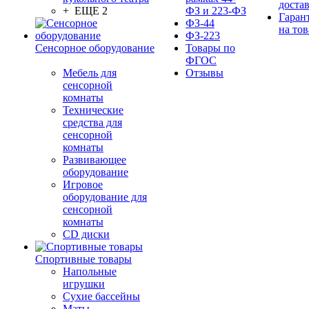
доста
+ ЕЩЕ 2
ФЗ и 223-ФЗ
Гаран
ФЗ-44
на тов
ФЗ-223
Сенсорное оборудование
Товары по
ФГОС
Мебель для
Отзывы
сенсорной
комнаты
Технические
средства для
сенсорной
комнаты
Развивающее
оборудование
Игровое
оборудование для
сенсорной
комнаты
CD диски
Спортивные товары
Напольные
игрушки
Сухие бассейны
Маты