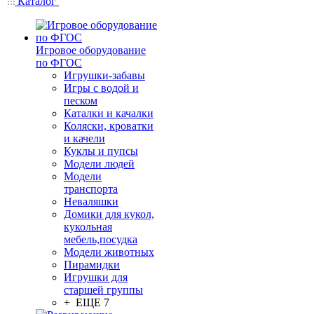
Каталог
Игровое оборудование
по ФГОС
Игрушки-забавы
Игры с водой и
песком
Каталки и качалки
Коляски, кроватки
и качели
Куклы и пупсы
Модели людей
Модели
транспорта
Неваляшки
Домики для кукол,
кукольная
мебель,посудка
Модели животных
Пирамидки
Игрушки для
старшей группы
+ ЕЩЕ 7