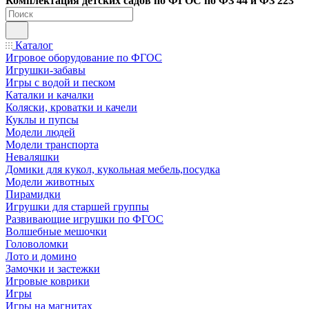
Ко
мплектация детских садов по ФГОC по ФЗ 44 и ФЗ 223
Каталог
Игровое оборудование по ФГОС
Игрушки-забавы
Игры с водой и песком
Каталки и качалки
Коляски, кроватки и качели
Куклы и пупсы
Модели людей
Модели транспорта
Неваляшки
Домики для кукол, кукольная мебель,посудка
Модели животных
Пирамидки
Игрушки для старшей группы
Развивающие игрушки по ФГОС
Волшебные мешочки
Головоломки
Лото и домино
Замочки и застежки
Игровые коврики
Игры
Игры на магнитах