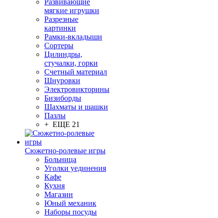
Развивающие
мягкие игрушки
Разрезные
картинки
Рамки-вкладыши
Сортеры
Цилиндры,
стучалки, горки
Счетный материал
Шнуровки
Электровикторины
Бизиборды
Шахматы и шашки
Пазлы
+ ЕЩЕ 21
Сюжетно-ролевые игры
Больница
Уголки уединения
Кафе
Кухня
Магазин
Юный механик
Наборы посуды