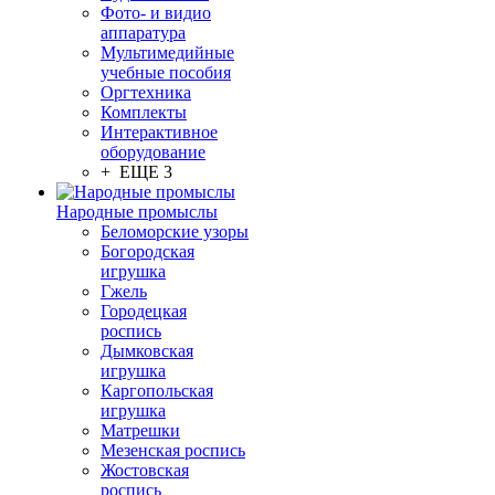
Фото- и видио
аппаратура
Мультимедийные
учебные пособия
Оргтехника
Комплекты
Интерактивное
оборудование
+ ЕЩЕ 3
Народные промыслы
Беломорские узоры
Богородская
игрушка
Гжель
Городецкая
роспись
Дымковская
игрушка
Каргопольская
игрушка
Матрешки
Мезенская роспись
Жостовская
роспись