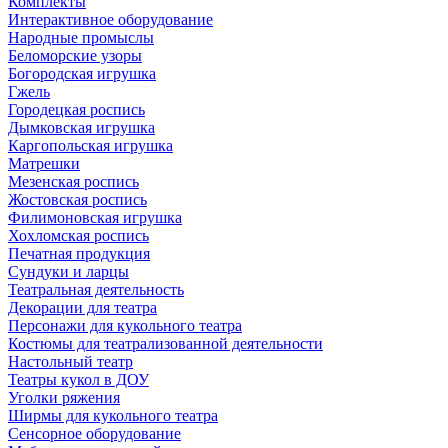
Комплекты
Интерактивное оборудование
Народные промыслы
Беломорские узоры
Богородская игрушка
Гжель
Городецкая роспись
Дымковская игрушка
Каргопольская игрушка
Матрешки
Мезенская роспись
Жостовская роспись
Филимоновская игрушка
Хохломская роспись
Печатная продукция
Сундуки и ларцы
Театральная деятельность
Декорации для театра
Персонажи для кукольного театра
Костюмы для театрализованной деятельности
Настольный театр
Театры кукол в ДОУ
Уголки ряжения
Ширмы для кукольного театра
Сенсорное оборудование