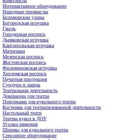
Комплекты
Интерактивное оборудование
Народные промыслы
Беломорские узоры
Богородская игрушка
Гжель
Городецкая роспись
Дымковская игрушка
Каргопольская игрушка
Матрешки
Мезенская роспись
Жостовская роспись
Филимоновская игрушка
Хохломская роспись
Печатная продукция
Сундуки и ларцы
Театральная деятельность
Декорации для театра
Персонажи для кукольного театра
Костюмы для театрализованной деятельности
Настольный театр
Театры кукол в ДОУ
Уголки ряжения
Ширмы для кукольного театра
Сенсорное оборудование