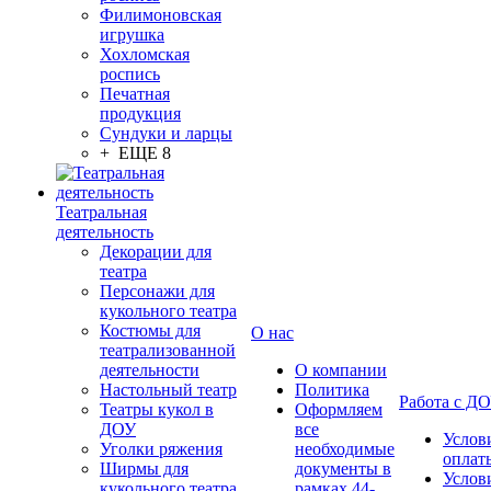
Филимоновская
игрушка
Хохломская
роспись
Печатная
продукция
Сундуки и ларцы
+ ЕЩЕ 8
Театральная
деятельность
Декорации для
театра
Персонажи для
кукольного театра
Костюмы для
О нас
театрализованной
деятельности
О компании
Настольный театр
Политика
Работа с Д
Театры кукол в
Оформляем
ДОУ
все
Услов
Уголки ряжения
необходимые
оплат
Ширмы для
документы в
Услов
кукольного театра
рамках 44-