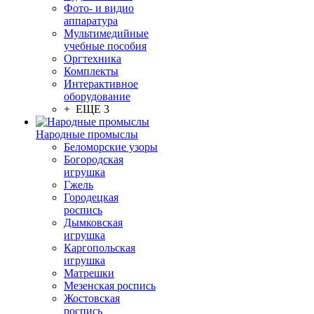
Фото- и видио
аппаратура
Мультимедийные
учебные пособия
Оргтехника
Комплекты
Интерактивное
оборудование
+ ЕЩЕ 3
Народные промыслы
Беломорские узоры
Богородская
игрушка
Гжель
Городецкая
роспись
Дымковская
игрушка
Каргопольская
игрушка
Матрешки
Мезенская роспись
Жостовская
роспись