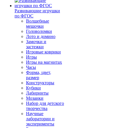
Развивающие игрушки
по ФГОС
Волшебные
мешочки
Головоломки
Лото и домино
Замочки и
застежки
Игровые коврики
Игры
Игры на магнитах
Часы
Форма, цвет,
размер
Конструкторы
Кубики
Лабиринты
Мозаики
Набор для детского
творчества
Научные
лаборатории и
эксперименты