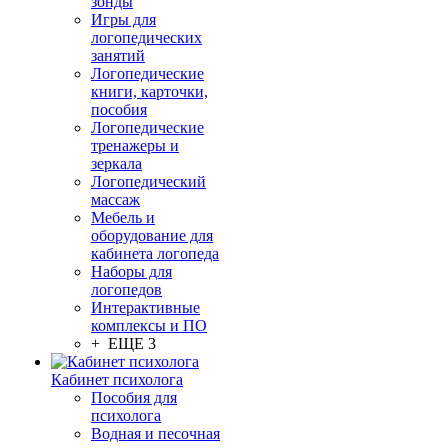
зонды
Игры для
логопедических
занятий
Логопедические
книги, карточки,
пособия
Логопедические
тренажеры и
зеркала
Логопедический
массаж
Мебель и
оборудование для
кабинета логопеда
Наборы для
логопедов
Интерактивные
комплексы и ПО
+ ЕЩЕ 3
Кабинет психолога
Пособия для
психолога
Водная и песочная