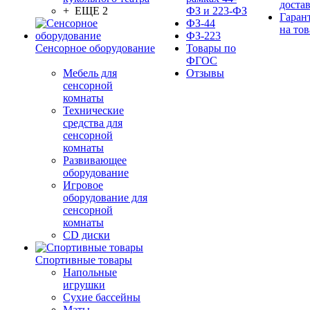
доста
+ ЕЩЕ 2
ФЗ и 223-ФЗ
Гаран
ФЗ-44
на тов
ФЗ-223
Сенсорное оборудование
Товары по
ФГОС
Мебель для
Отзывы
сенсорной
комнаты
Технические
средства для
сенсорной
комнаты
Развивающее
оборудование
Игровое
оборудование для
сенсорной
комнаты
CD диски
Спортивные товары
Напольные
игрушки
Сухие бассейны
Маты