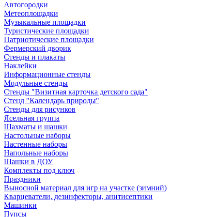
Автогородки
Метеоплощадки
Музыкальные площадки
Туристические площадки
Патриотические площадки
Фермерский дворик
Стенды и плакаты
Наклейки
Информационные стенды
Модульные стенды
Стенды "Визитная карточка детского сада"
Стенд "Календарь природы"
Стенды для рисунков
Ясельная группа
Шахматы и шашки
Настольные наборы
Настенные наборы
Напольные наборы
Шашки в ДОУ
Комплекты под ключ
Праздники
Выносной материал для игр на участке (зимний)
Кварцеватели, дезинфекторы, анитисептики
Машинки
Пупсы