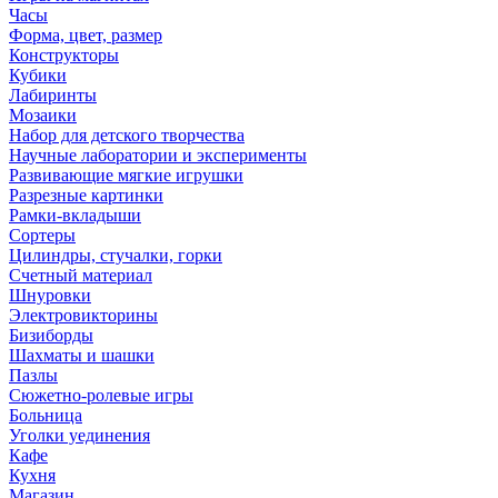
Часы
Форма, цвет, размер
Конструкторы
Кубики
Лабиринты
Мозаики
Набор для детского творчества
Научные лаборатории и эксперименты
Развивающие мягкие игрушки
Разрезные картинки
Рамки-вкладыши
Сортеры
Цилиндры, стучалки, горки
Счетный материал
Шнуровки
Электровикторины
Бизиборды
Шахматы и шашки
Пазлы
Сюжетно-ролевые игры
Больница
Уголки уединения
Кафе
Кухня
Магазин