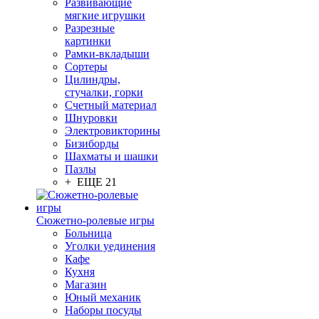
Развивающие
мягкие игрушки
Разрезные
картинки
Рамки-вкладыши
Сортеры
Цилиндры,
стучалки, горки
Счетный материал
Шнуровки
Электровикторины
Бизиборды
Шахматы и шашки
Пазлы
+ ЕЩЕ 21
Сюжетно-ролевые игры
Больница
Уголки уединения
Кафе
Кухня
Магазин
Юный механик
Наборы посуды