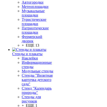
Автогородки
Метеоплощадки
Музыкальные
площадки
Туристические
площадки
Патриотические
площадки
Фермерский
дворик
+ ЕЩЕ 13
Стенды и плакаты
Наклейки
Информационные
стенды
Модульные стенды
Стенды "Визитная
карточка детского
сада"
Стенд "Календарь
природы"
Стенды для
рисунков
+ ЕЩЕ 1