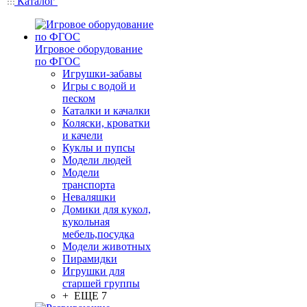
Каталог
Игровое оборудование
по ФГОС
Игрушки-забавы
Игры с водой и
песком
Каталки и качалки
Коляски, кроватки
и качели
Куклы и пупсы
Модели людей
Модели
транспорта
Неваляшки
Домики для кукол,
кукольная
мебель,посудка
Модели животных
Пирамидки
Игрушки для
старшей группы
+ ЕЩЕ 7