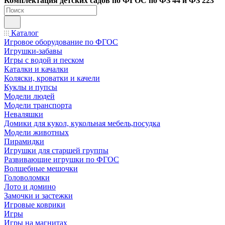
Ко
мплектация детских садов по ФГОC по ФЗ 44 и ФЗ 223
Каталог
Игровое оборудование по ФГОС
Игрушки-забавы
Игры с водой и песком
Каталки и качалки
Коляски, кроватки и качели
Куклы и пупсы
Модели людей
Модели транспорта
Неваляшки
Домики для кукол, кукольная мебель,посудка
Модели животных
Пирамидки
Игрушки для старшей группы
Развивающие игрушки по ФГОС
Волшебные мешочки
Головоломки
Лото и домино
Замочки и застежки
Игровые коврики
Игры
Игры на магнитах