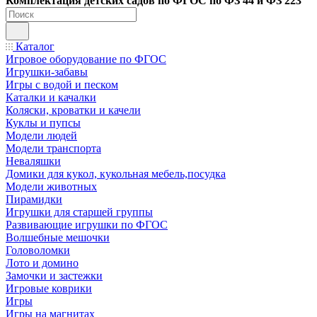
Ко
мплектация детских садов по ФГОC по ФЗ 44 и ФЗ 223
Каталог
Игровое оборудование по ФГОС
Игрушки-забавы
Игры с водой и песком
Каталки и качалки
Коляски, кроватки и качели
Куклы и пупсы
Модели людей
Модели транспорта
Неваляшки
Домики для кукол, кукольная мебель,посудка
Модели животных
Пирамидки
Игрушки для старшей группы
Развивающие игрушки по ФГОС
Волшебные мешочки
Головоломки
Лото и домино
Замочки и застежки
Игровые коврики
Игры
Игры на магнитах