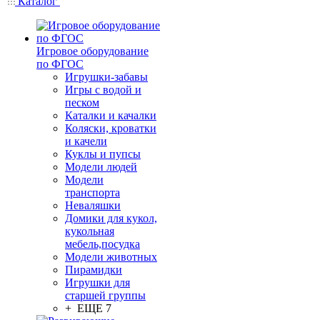
Каталог
Игровое оборудование
по ФГОС
Игрушки-забавы
Игры с водой и
песком
Каталки и качалки
Коляски, кроватки
и качели
Куклы и пупсы
Модели людей
Модели
транспорта
Неваляшки
Домики для кукол,
кукольная
мебель,посудка
Модели животных
Пирамидки
Игрушки для
старшей группы
+ ЕЩЕ 7