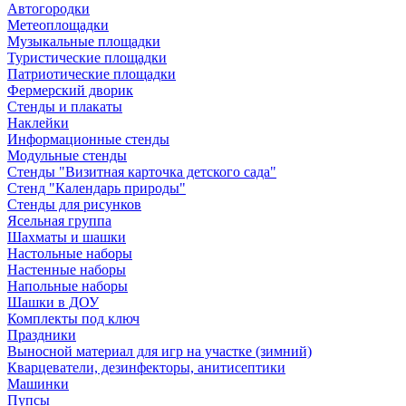
Автогородки
Метеоплощадки
Музыкальные площадки
Туристические площадки
Патриотические площадки
Фермерский дворик
Стенды и плакаты
Наклейки
Информационные стенды
Модульные стенды
Стенды "Визитная карточка детского сада"
Стенд "Календарь природы"
Стенды для рисунков
Ясельная группа
Шахматы и шашки
Настольные наборы
Настенные наборы
Напольные наборы
Шашки в ДОУ
Комплекты под ключ
Праздники
Выносной материал для игр на участке (зимний)
Кварцеватели, дезинфекторы, анитисептики
Машинки
Пупсы