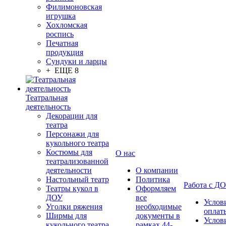
Филимоновская
игрушка
Хохломская
роспись
Печатная
продукция
Сундуки и ларцы
+ ЕЩЕ 8
Театральная
деятельность
Декорации для
театра
Персонажи для
кукольного театра
Костюмы для
О нас
театрализованной
деятельности
О компании
Настольный театр
Политика
Работа с Д
Театры кукол в
Оформляем
ДОУ
все
Услов
Уголки ряжения
необходимые
оплат
Ширмы для
документы в
Услов
кукольного театра
рамках 44-