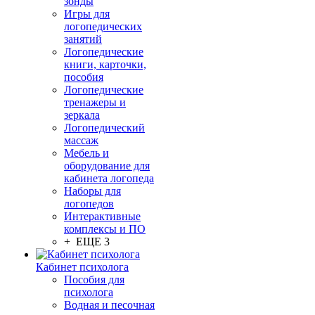
зонды
Игры для
логопедических
занятий
Логопедические
книги, карточки,
пособия
Логопедические
тренажеры и
зеркала
Логопедический
массаж
Мебель и
оборудование для
кабинета логопеда
Наборы для
логопедов
Интерактивные
комплексы и ПО
+ ЕЩЕ 3
Кабинет психолога
Пособия для
психолога
Водная и песочная