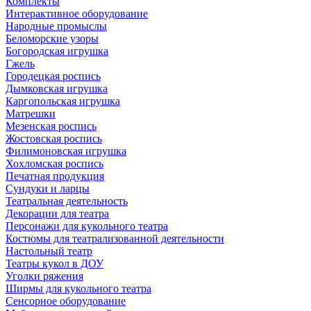
Комплекты
Интерактивное оборудование
Народные промыслы
Беломорские узоры
Богородская игрушка
Гжель
Городецкая роспись
Дымковская игрушка
Каргопольская игрушка
Матрешки
Мезенская роспись
Жостовская роспись
Филимоновская игрушка
Хохломская роспись
Печатная продукция
Сундуки и ларцы
Театральная деятельность
Декорации для театра
Персонажи для кукольного театра
Костюмы для театрализованной деятельности
Настольный театр
Театры кукол в ДОУ
Уголки ряжения
Ширмы для кукольного театра
Сенсорное оборудование