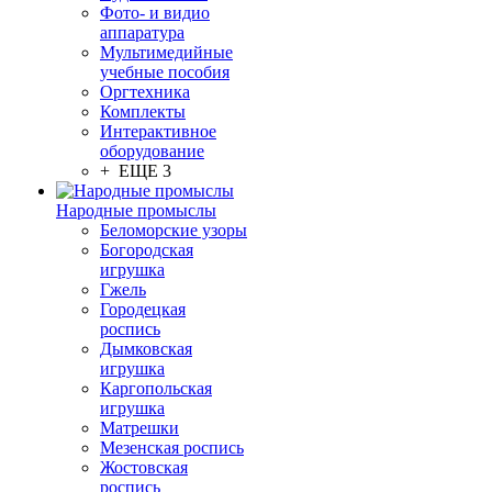
Фото- и видио
аппаратура
Мультимедийные
учебные пособия
Оргтехника
Комплекты
Интерактивное
оборудование
+ ЕЩЕ 3
Народные промыслы
Беломорские узоры
Богородская
игрушка
Гжель
Городецкая
роспись
Дымковская
игрушка
Каргопольская
игрушка
Матрешки
Мезенская роспись
Жостовская
роспись