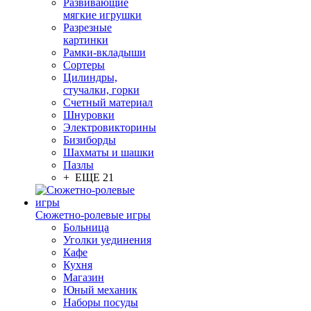
Развивающие
мягкие игрушки
Разрезные
картинки
Рамки-вкладыши
Сортеры
Цилиндры,
стучалки, горки
Счетный материал
Шнуровки
Электровикторины
Бизиборды
Шахматы и шашки
Пазлы
+ ЕЩЕ 21
Сюжетно-ролевые игры
Больница
Уголки уединения
Кафе
Кухня
Магазин
Юный механик
Наборы посуды