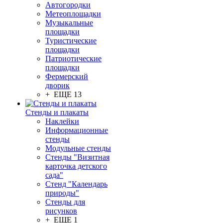
Автогородки
Метеоплощадки
Музыкальные
площадки
Туристические
площадки
Патриотические
площадки
Фермерский
дворик
+ ЕЩЕ 13
Стенды и плакаты
Наклейки
Информационные
стенды
Модульные стенды
Стенды "Визитная
карточка детского
сада"
Стенд "Календарь
природы"
Стенды для
рисунков
+ ЕЩЕ 1