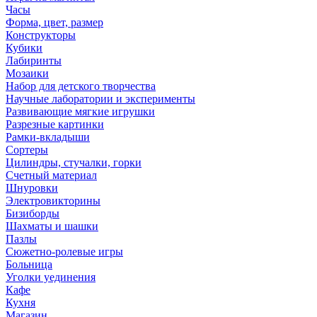
Часы
Форма, цвет, размер
Конструкторы
Кубики
Лабиринты
Мозаики
Набор для детского творчества
Научные лаборатории и эксперименты
Развивающие мягкие игрушки
Разрезные картинки
Рамки-вкладыши
Сортеры
Цилиндры, стучалки, горки
Счетный материал
Шнуровки
Электровикторины
Бизиборды
Шахматы и шашки
Пазлы
Сюжетно-ролевые игры
Больница
Уголки уединения
Кафе
Кухня
Магазин