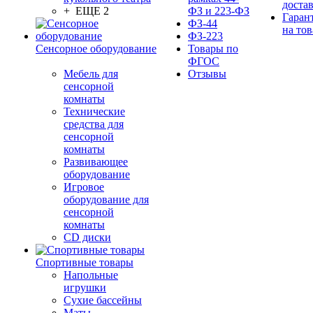
доста
+ ЕЩЕ 2
ФЗ и 223-ФЗ
Гаран
ФЗ-44
на тов
ФЗ-223
Сенсорное оборудование
Товары по
ФГОС
Мебель для
Отзывы
сенсорной
комнаты
Технические
средства для
сенсорной
комнаты
Развивающее
оборудование
Игровое
оборудование для
сенсорной
комнаты
CD диски
Спортивные товары
Напольные
игрушки
Сухие бассейны
Маты