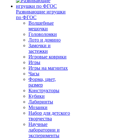
Развивающие игрушки
по ФГОС
Волшебные
мешочки
Головоломки
Лото и домино
Замочки и
застежки
Игровые коврики
Игры
Игры на магнитах
Часы
Форма, цвет,
размер
Конструкторы
Кубики
Лабиринты
Мозаики
Набор для детского
творчества
Научные
лаборатории и
эксперименты