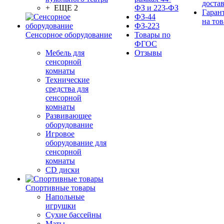
доста
+ ЕЩЕ 2
ФЗ и 223-ФЗ
Гаран
ФЗ-44
на тов
ФЗ-223
Сенсорное оборудование
Товары по
ФГОС
Мебель для
Отзывы
сенсорной
комнаты
Технические
средства для
сенсорной
комнаты
Развивающее
оборудование
Игровое
оборудование для
сенсорной
комнаты
CD диски
Спортивные товары
Напольные
игрушки
Сухие бассейны
Маты