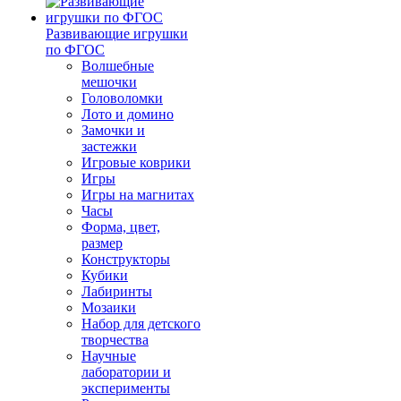
Развивающие игрушки
по ФГОС
Волшебные
мешочки
Головоломки
Лото и домино
Замочки и
застежки
Игровые коврики
Игры
Игры на магнитах
Часы
Форма, цвет,
размер
Конструкторы
Кубики
Лабиринты
Мозаики
Набор для детского
творчества
Научные
лаборатории и
эксперименты