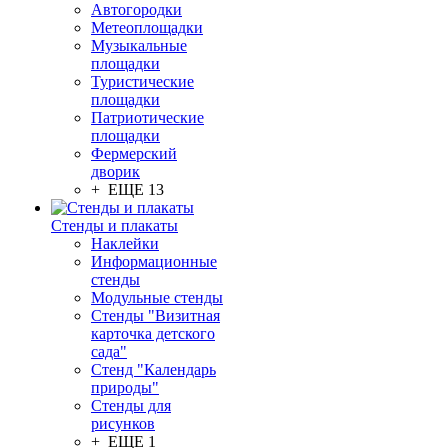
Автогородки
Метеоплощадки
Музыкальные
площадки
Туристические
площадки
Патриотические
площадки
Фермерский
дворик
+ ЕЩЕ 13
Стенды и плакаты
Наклейки
Информационные
стенды
Модульные стенды
Стенды "Визитная
карточка детского
сада"
Стенд "Календарь
природы"
Стенды для
рисунков
+ ЕЩЕ 1