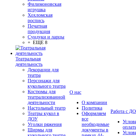
Филимоновская
игрушка
Хохломская
роспись
Печатная
продукция
Сундуки и ларцы
+ ЕЩЕ 8
Театральная
деятельность
Декорации для
театра
Персонажи для
кукольного театра
Костюмы для
О нас
театрализованной
деятельности
О компании
Настольный театр
Политика
Работа с Д
Театры кукол в
Оформляем
ДОУ
все
Услов
Уголки ряжения
необходимые
оплат
Ширмы для
документы в
Услов
кукольного театра
рамках 44-