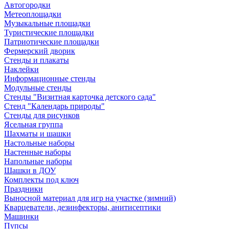
Автогородки
Метеоплощадки
Музыкальные площадки
Туристические площадки
Патриотические площадки
Фермерский дворик
Стенды и плакаты
Наклейки
Информационные стенды
Модульные стенды
Стенды "Визитная карточка детского сада"
Стенд "Календарь природы"
Стенды для рисунков
Ясельная группа
Шахматы и шашки
Настольные наборы
Настенные наборы
Напольные наборы
Шашки в ДОУ
Комплекты под ключ
Праздники
Выносной материал для игр на участке (зимний)
Кварцеватели, дезинфекторы, анитисептики
Машинки
Пупсы