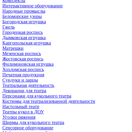
Комплекты
Интерактивное оборудование
Народные промыслы
Беломорские узоры
Богородская игрушка
Гжель
Городецкая роспись
Дымковская игрушка
Каргопольская игрушка
Матрешки
Мезенская роспись
Жостовская роспись
Филимоновская игрушка
Хохломская роспись
Печатная продукция
Сундуки и ларцы
Театральная деятельность
Декорации для театра
Персонажи для кукольного театра
Костюмы для театрализованной деятельности
Настольный театр
Театры кукол в ДОУ
Уголки ряжения
Ширмы для кукольного театра
Сенсорное оборудование