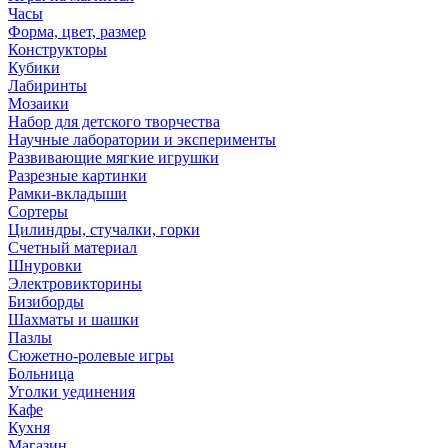
Часы
Форма, цвет, размер
Конструкторы
Кубики
Лабиринты
Мозаики
Набор для детского творчества
Научные лаборатории и эксперименты
Развивающие мягкие игрушки
Разрезные картинки
Рамки-вкладыши
Сортеры
Цилиндры, стучалки, горки
Счетный материал
Шнуровки
Электровикторины
Бизиборды
Шахматы и шашки
Пазлы
Сюжетно-ролевые игры
Больница
Уголки уединения
Кафе
Кухня
Магазин