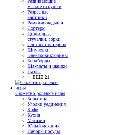
Развивающие
мягкие игрушки
Разрезные
картинки
Рамки-вкладыши
Сортеры
Цилиндры,
стучалки, горки
Счетный материал
Шнуровки
Электровикторины
Бизиборды
Шахматы и шашки
Пазлы
+ ЕЩЕ 21
Сюжетно-ролевые игры
Больница
Уголки уединения
Кафе
Кухня
Магазин
Юный механик
Наборы посуды