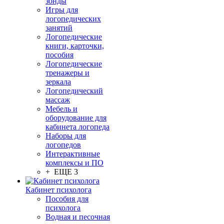
зонды
Игры для
логопедических
занятий
Логопедические
книги, карточки,
пособия
Логопедические
тренажеры и
зеркала
Логопедический
массаж
Мебель и
оборудование для
кабинета логопеда
Наборы для
логопедов
Интерактивные
комплексы и ПО
+ ЕЩЕ 3
Кабинет психолога
Пособия для
психолога
Водная и песочная