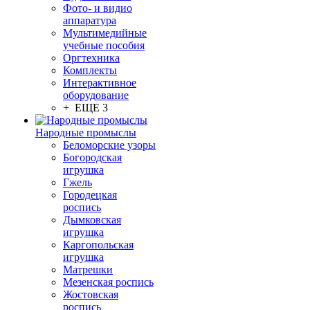
Фото- и видио
аппаратура
Мультимедийные
учебные пособия
Оргтехника
Комплекты
Интерактивное
оборудование
+ ЕЩЕ 3
Народные промыслы
Беломорские узоры
Богородская
игрушка
Гжель
Городецкая
роспись
Дымковская
игрушка
Каргопольская
игрушка
Матрешки
Мезенская роспись
Жостовская
роспись