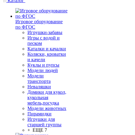
Каталог
Игровое оборудование
по ФГОС
Игрушки-забавы
Игры с водой и
песком
Каталки и качалки
Коляски, кроватки
и качели
Куклы и пупсы
Модели людей
Модели
транспорта
Неваляшки
Домики для кукол,
кукольная
мебель,посудка
Модели животных
Пирамидки
Игрушки для
старшей группы
+ ЕЩЕ 7