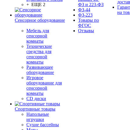
доста
+ ЕЩЕ 2
ФЗ и 223-ФЗ
Гаран
ФЗ-44
на тов
ФЗ-223
Сенсорное оборудование
Товары по
ФГОС
Мебель для
Отзывы
сенсорной
комнаты
Технические
средства для
сенсорной
комнаты
Развивающее
оборудование
Игровое
оборудование для
сенсорной
комнаты
CD диски
Спортивные товары
Напольные
игрушки
Сухие бассейны
Маты