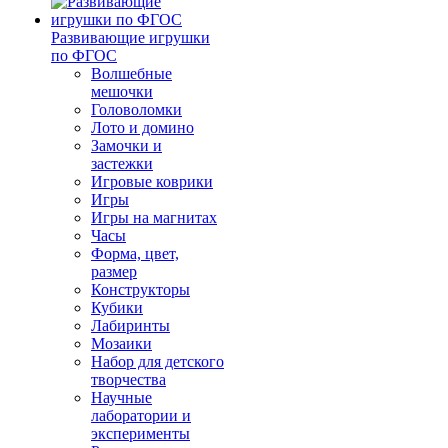
Развивающие игрушки
по ФГОС
Волшебные
мешочки
Головоломки
Лото и домино
Замочки и
застежки
Игровые коврики
Игры
Игры на магнитах
Часы
Форма, цвет,
размер
Конструкторы
Кубики
Лабиринты
Мозаики
Набор для детского
творчества
Научные
лаборатории и
эксперименты