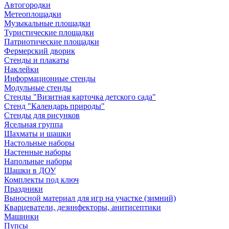
Автогородки
Метеоплощадки
Музыкальные площадки
Туристические площадки
Патриотические площадки
Фермерский дворик
Стенды и плакаты
Наклейки
Информационные стенды
Модульные стенды
Стенды "Визитная карточка детского сада"
Стенд "Календарь природы"
Стенды для рисунков
Ясельная группа
Шахматы и шашки
Настольные наборы
Настенные наборы
Напольные наборы
Шашки в ДОУ
Комплекты под ключ
Праздники
Выносной материал для игр на участке (зимний)
Кварцеватели, дезинфекторы, анитисептики
Машинки
Пупсы