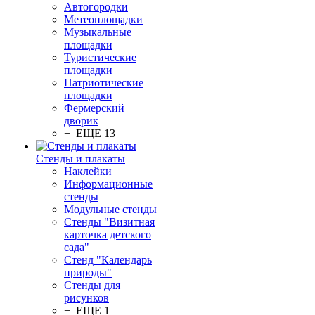
Автогородки
Метеоплощадки
Музыкальные
площадки
Туристические
площадки
Патриотические
площадки
Фермерский
дворик
+ ЕЩЕ 13
Стенды и плакаты
Наклейки
Информационные
стенды
Модульные стенды
Стенды "Визитная
карточка детского
сада"
Стенд "Календарь
природы"
Стенды для
рисунков
+ ЕЩЕ 1