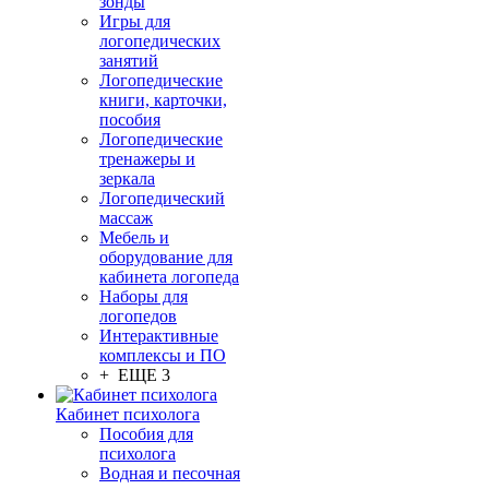
зонды
Игры для
логопедических
занятий
Логопедические
книги, карточки,
пособия
Логопедические
тренажеры и
зеркала
Логопедический
массаж
Мебель и
оборудование для
кабинета логопеда
Наборы для
логопедов
Интерактивные
комплексы и ПО
+ ЕЩЕ 3
Кабинет психолога
Пособия для
психолога
Водная и песочная