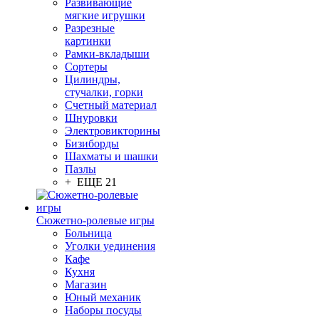
Развивающие
мягкие игрушки
Разрезные
картинки
Рамки-вкладыши
Сортеры
Цилиндры,
стучалки, горки
Счетный материал
Шнуровки
Электровикторины
Бизиборды
Шахматы и шашки
Пазлы
+ ЕЩЕ 21
Сюжетно-ролевые игры
Больница
Уголки уединения
Кафе
Кухня
Магазин
Юный механик
Наборы посуды