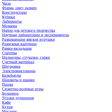
Часы
Форма, цвет, размер
Конструкторы
Кубики
Лабиринты
Мозаики
Набор для детского творчества
Научные лаборатории и эксперименты
Развивающие мягкие игрушки
Разрезные картинки
Рамки-вкладыши
Сортеры
Цилиндры, стучалки, горки
Счетный материал
Шнуровки
Электровикторины
Бизиборды
Шахматы и шашки
Пазлы
Сюжетно-ролевые игры
Больница
Уголки уединения
Кафе
Кухня
Магазин