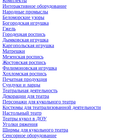
Комплекты
Интерактивное оборудование
Народные промыслы
Беломорские узоры
Богородская игрушка
Гжель
Городецкая роспись
Дымковская игрушка
Каргопольская игрушка
Матрешки
Мезенская роспись
Жостовская роспись
Филимоновская игрушка
Хохломская роспись
Печатная продукция
Сундуки и ларцы
Театральная деятельность
Декорации для театра
Персонажи для кукольного театра
Костюмы для театрализованной деятельности
Настольный театр
Театры кукол в ДОУ
Уголки ряжения
Ширмы для кукольного театра
Сенсорное оборудование