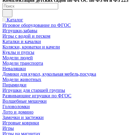
Ко
мплектация детских садов по ФГОC по ФЗ 44 и ФЗ 223
Каталог
Игровое оборудование по ФГОС
Игрушки-забавы
Игры с водой и песком
Каталки и качалки
Коляски, кроватки и качели
Куклы и пупсы
Модели людей
Модели транспорта
Неваляшки
Домики для кукол, кукольная мебель,посудка
Модели животных
Пирамидки
Игрушки для старшей группы
Развивающие игрушки по ФГОС
Волшебные мешочки
Головоломки
Лото и домино
Замочки и застежки
Игровые коврики
Игры
Игры на магнитах