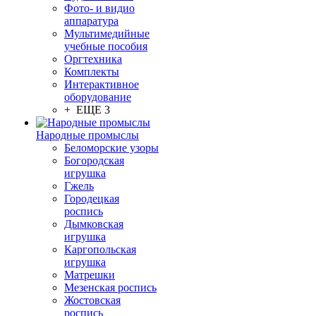
Фото- и видио
аппаратура
Мультимедийные
учебные пособия
Оргтехника
Комплекты
Интерактивное
оборудование
+ ЕЩЕ 3
Народные промыслы
Беломорские узоры
Богородская
игрушка
Гжель
Городецкая
роспись
Дымковская
игрушка
Каргопольская
игрушка
Матрешки
Мезенская роспись
Жостовская
роспись