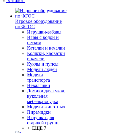
Каталог
Игровое оборудование
по ФГОС
Игрушки-забавы
Игры с водой и
песком
Каталки и качалки
Коляски, кроватки
и качели
Куклы и пупсы
Модели людей
Модели
транспорта
Неваляшки
Домики для кукол,
кукольная
мебель,посудка
Модели животных
Пирамидки
Игрушки для
старшей группы
+ ЕЩЕ 7