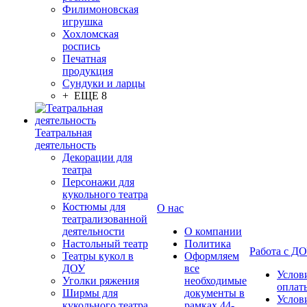
Филимоновская
игрушка
Хохломская
роспись
Печатная
продукция
Сундуки и ларцы
+ ЕЩЕ 8
Театральная
деятельность
Декорации для
театра
Персонажи для
кукольного театра
Костюмы для
О нас
театрализованной
деятельности
О компании
Настольный театр
Политика
Работа с Д
Театры кукол в
Оформляем
ДОУ
все
Услов
Уголки ряжения
необходимые
оплат
Ширмы для
документы в
Услов
кукольного театра
рамках 44-