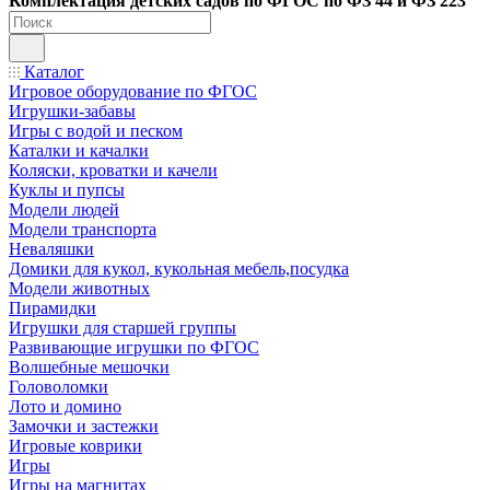
Ко
мплектация детских садов по ФГОC по ФЗ 44 и ФЗ 223
Каталог
Игровое оборудование по ФГОС
Игрушки-забавы
Игры с водой и песком
Каталки и качалки
Коляски, кроватки и качели
Куклы и пупсы
Модели людей
Модели транспорта
Неваляшки
Домики для кукол, кукольная мебель,посудка
Модели животных
Пирамидки
Игрушки для старшей группы
Развивающие игрушки по ФГОС
Волшебные мешочки
Головоломки
Лото и домино
Замочки и застежки
Игровые коврики
Игры
Игры на магнитах