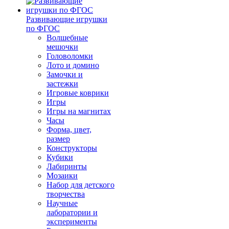
Развивающие игрушки
по ФГОС
Волшебные
мешочки
Головоломки
Лото и домино
Замочки и
застежки
Игровые коврики
Игры
Игры на магнитах
Часы
Форма, цвет,
размер
Конструкторы
Кубики
Лабиринты
Мозаики
Набор для детского
творчества
Научные
лаборатории и
эксперименты