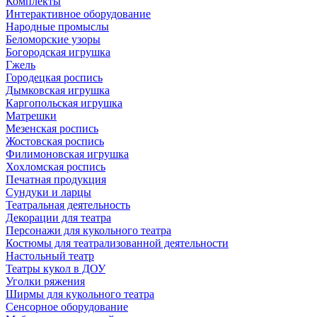
Комплекты
Интерактивное оборудование
Народные промыслы
Беломорские узоры
Богородская игрушка
Гжель
Городецкая роспись
Дымковская игрушка
Каргопольская игрушка
Матрешки
Мезенская роспись
Жостовская роспись
Филимоновская игрушка
Хохломская роспись
Печатная продукция
Сундуки и ларцы
Театральная деятельность
Декорации для театра
Персонажи для кукольного театра
Костюмы для театрализованной деятельности
Настольный театр
Театры кукол в ДОУ
Уголки ряжения
Ширмы для кукольного театра
Сенсорное оборудование