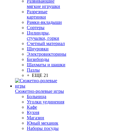
Развивающие
мягкие игрушки
Разрезные
картинки
Рамки-вкладыши
Сортеры
Цилиндры,
стучалки, горки
Счетный материал
Шнуровки
Электровикторины
Бизиборды
Шахматы и шашки
Пазлы
+ ЕЩЕ 21
Сюжетно-ролевые игры
Больница
Уголки уединения
Кафе
Кухня
Магазин
Юный механик
Наборы посуды