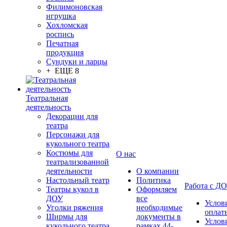
Филимоновская
игрушка
Хохломская
роспись
Печатная
продукция
Сундуки и ларцы
+ ЕЩЕ 8
Театральная
деятельность
Декорации для
театра
Персонажи для
кукольного театра
Костюмы для
О нас
театрализованной
деятельности
О компании
Настольный театр
Политика
Работа с Д
Театры кукол в
Оформляем
ДОУ
все
Услов
Уголки ряжения
необходимые
оплат
Ширмы для
документы в
Услов
кукольного театра
рамках 44-