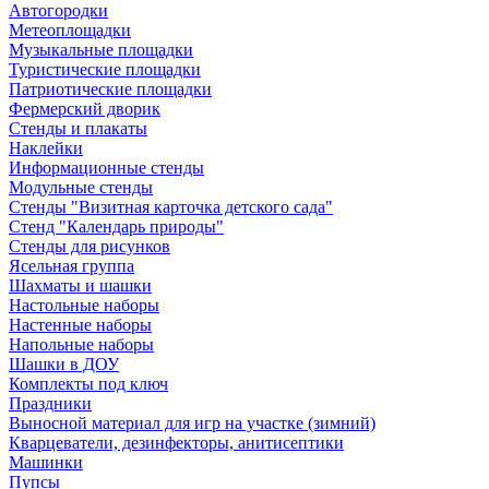
Автогородки
Метеоплощадки
Музыкальные площадки
Туристические площадки
Патриотические площадки
Фермерский дворик
Стенды и плакаты
Наклейки
Информационные стенды
Модульные стенды
Стенды "Визитная карточка детского сада"
Стенд "Календарь природы"
Стенды для рисунков
Ясельная группа
Шахматы и шашки
Настольные наборы
Настенные наборы
Напольные наборы
Шашки в ДОУ
Комплекты под ключ
Праздники
Выносной материал для игр на участке (зимний)
Кварцеватели, дезинфекторы, анитисептики
Машинки
Пупсы