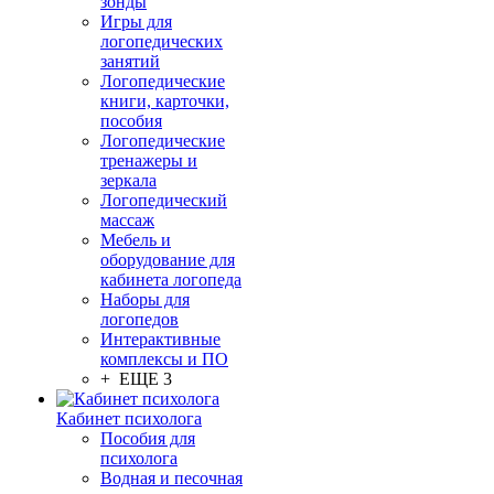
зонды
Игры для
логопедических
занятий
Логопедические
книги, карточки,
пособия
Логопедические
тренажеры и
зеркала
Логопедический
массаж
Мебель и
оборудование для
кабинета логопеда
Наборы для
логопедов
Интерактивные
комплексы и ПО
+ ЕЩЕ 3
Кабинет психолога
Пособия для
психолога
Водная и песочная