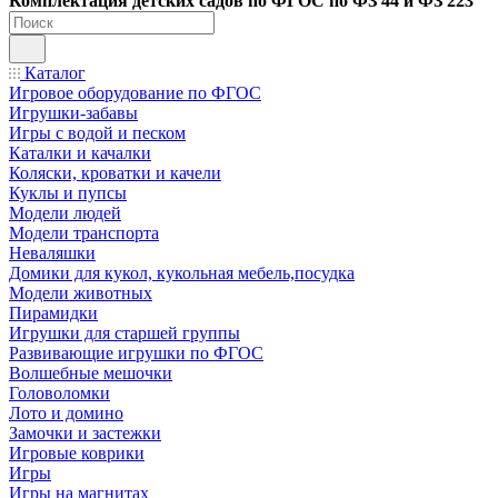
Ко
мплектация детских садов по ФГОC по ФЗ 44 и ФЗ 223
Каталог
Игровое оборудование по ФГОС
Игрушки-забавы
Игры с водой и песком
Каталки и качалки
Коляски, кроватки и качели
Куклы и пупсы
Модели людей
Модели транспорта
Неваляшки
Домики для кукол, кукольная мебель,посудка
Модели животных
Пирамидки
Игрушки для старшей группы
Развивающие игрушки по ФГОС
Волшебные мешочки
Головоломки
Лото и домино
Замочки и застежки
Игровые коврики
Игры
Игры на магнитах