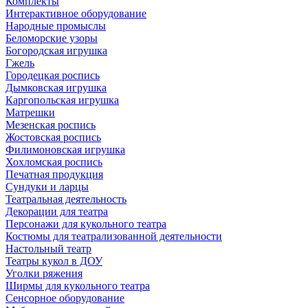
Комплекты
Интерактивное оборудование
Народные промыслы
Беломорские узоры
Богородская игрушка
Гжель
Городецкая роспись
Дымковская игрушка
Каргопольская игрушка
Матрешки
Мезенская роспись
Жостовская роспись
Филимоновская игрушка
Хохломская роспись
Печатная продукция
Сундуки и ларцы
Театральная деятельность
Декорации для театра
Персонажи для кукольного театра
Костюмы для театрализованной деятельности
Настольный театр
Театры кукол в ДОУ
Уголки ряжения
Ширмы для кукольного театра
Сенсорное оборудование