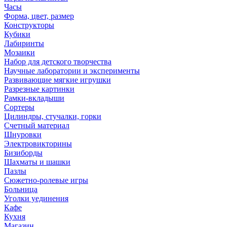
Часы
Форма, цвет, размер
Конструкторы
Кубики
Лабиринты
Мозаики
Набор для детского творчества
Научные лаборатории и эксперименты
Развивающие мягкие игрушки
Разрезные картинки
Рамки-вкладыши
Сортеры
Цилиндры, стучалки, горки
Счетный материал
Шнуровки
Электровикторины
Бизиборды
Шахматы и шашки
Пазлы
Сюжетно-ролевые игры
Больница
Уголки уединения
Кафе
Кухня
Магазин