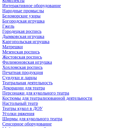
Комплекты
Интерактивное оборудование
Народные промыслы
Беломорские узоры
Богородская игрушка
Гжель
Городецкая роспись
Дымковская игрушка
Каргопольская игрушка
Матрешки
Мезенская роспись
Жостовская роспись
Филимоновская игрушка
Хохломская роспись
Печатная продукция
Сундуки и ларцы
Театральная деятельность
Декорации для театра
Персонажи для кукольного театра
Костюмы для театрализованной деятельности
Настольный театр
Театры кукол в ДОУ
Уголки ряжения
Ширмы для кукольного театра
Сенсорное оборудование