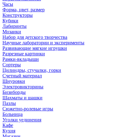
Часы
Форма, цвет, размер
Конструкторы
Кубики
Лабиринты
Мозаики
Набор для детского творчества
Научные лаборатории и эксперименты
Развивающие мягкие игрушки
Разрезные картинки
Рамки-вкладыши
Сортеры
Цилиндры, стучалки, горки
Счетный материал
Шнуровки
Электровикторины
Бизиборды
Шахматы и шашки
Пазлы
Сюжетно-ролевые игры
Больница
Уголки уединения
Кафе
Кухня
Магазин