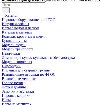
Ко
мплектация детских садов по ФГОC по ФЗ 44 и ФЗ 223
Каталог
Игровое оборудование по ФГОС
Игрушки-забавы
Игры с водой и песком
Каталки и качалки
Коляски, кроватки и качели
Куклы и пупсы
Модели людей
Модели транспорта
Неваляшки
Домики для кукол, кукольная мебель,посудка
Модели животных
Пирамидки
Игрушки для старшей группы
Развивающие игрушки по ФГОС
Волшебные мешочки
Головоломки
Лото и домино
Замочки и застежки
Игровые коврики
Игры
Игры на магнитах