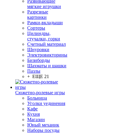
Развивающие
мягкие игрушки
Разрезные
картинки
Рамки-вкладыши
Сортеры
Цилиндры,
стучалки, горки
Счетный материал
Шнуровки
Электровикторины
Бизиборды
Шахматы и шашки
Пазлы
+ ЕЩЕ 21
Сюжетно-ролевые игры
Больница
Уголки уединения
Кафе
Кухня
Магазин
Юный механик
Наборы посуды