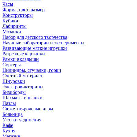
Часы
Форма, цвет, размер
Конструкторы
Кубики
Лабиринты
Мозаики
Набор для детского творчества
Научные лаборатории и эксперименты
Развивающие мягкие игрушки
Разрезные картинки
Рамки-вкладыши
Сортеры
Цилиндры, стучалки, горки
Счетный материал
Шнуровки
Электровикторины
Бизиборды
Шахматы и шашки
Пазлы
Сюжетно-ролевые игры
Больница
Уголки уединения
Кафе
Кухня
Магазин