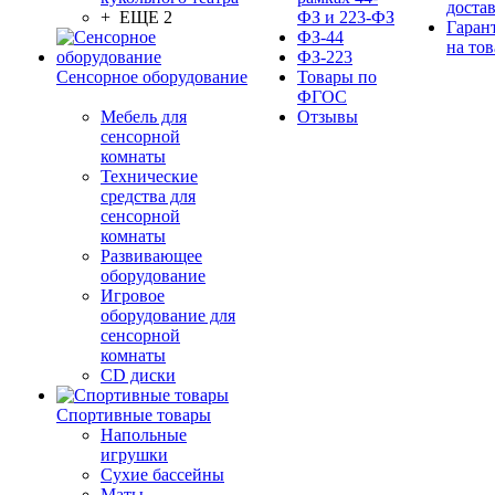
доста
+ ЕЩЕ 2
ФЗ и 223-ФЗ
Гаран
ФЗ-44
на тов
ФЗ-223
Сенсорное оборудование
Товары по
ФГОС
Мебель для
Отзывы
сенсорной
комнаты
Технические
средства для
сенсорной
комнаты
Развивающее
оборудование
Игровое
оборудование для
сенсорной
комнаты
CD диски
Спортивные товары
Напольные
игрушки
Сухие бассейны
Маты