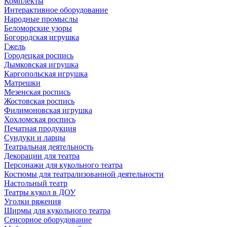
Комплекты
Интерактивное оборудование
Народные промыслы
Беломорские узоры
Богородская игрушка
Гжель
Городецкая роспись
Дымковская игрушка
Каргопольская игрушка
Матрешки
Мезенская роспись
Жостовская роспись
Филимоновская игрушка
Хохломская роспись
Печатная продукция
Сундуки и ларцы
Театральная деятельность
Декорации для театра
Персонажи для кукольного театра
Костюмы для театрализованной деятельности
Настольный театр
Театры кукол в ДОУ
Уголки ряжения
Ширмы для кукольного театра
Сенсорное оборудование