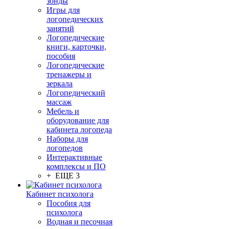
зонды
Игры для
логопедических
занятий
Логопедические
книги, карточки,
пособия
Логопедические
тренажеры и
зеркала
Логопедический
массаж
Мебель и
оборудование для
кабинета логопеда
Наборы для
логопедов
Интерактивные
комплексы и ПО
+ ЕЩЕ 3
Кабинет психолога
Пособия для
психолога
Водная и песочная