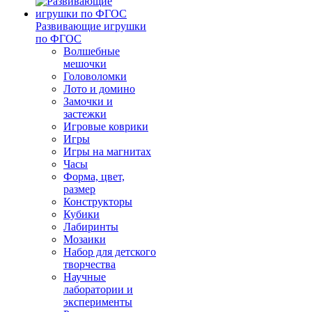
Развивающие игрушки
по ФГОС
Волшебные
мешочки
Головоломки
Лото и домино
Замочки и
застежки
Игровые коврики
Игры
Игры на магнитах
Часы
Форма, цвет,
размер
Конструкторы
Кубики
Лабиринты
Мозаики
Набор для детского
творчества
Научные
лаборатории и
эксперименты