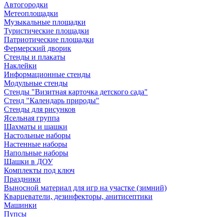
Автогородки
Метеоплощадки
Музыкальные площадки
Туристические площадки
Патриотические площадки
Фермерский дворик
Стенды и плакаты
Наклейки
Информационные стенды
Модульные стенды
Стенды "Визитная карточка детского сада"
Стенд "Календарь природы"
Стенды для рисунков
Ясельная группа
Шахматы и шашки
Настольные наборы
Настенные наборы
Напольные наборы
Шашки в ДОУ
Комплекты под ключ
Праздники
Выносной материал для игр на участке (зимний)
Кварцеватели, дезинфекторы, анитисептики
Машинки
Пупсы