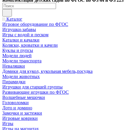
Ко
мплектация детских садов по ФГОC по ФЗ 44 и ФЗ 223
Каталог
Игровое оборудование по ФГОС
Игрушки-забавы
Игры с водой и песком
Каталки и качалки
Коляски, кроватки и качели
Куклы и пупсы
Модели людей
Модели транспорта
Неваляшки
Домики для кукол, кукольная мебель,посудка
Модели животных
Пирамидки
Игрушки для старшей группы
Развивающие игрушки по ФГОС
Волшебные мешочки
Головоломки
Лото и домино
Замочки и застежки
Игровые коврики
Игры
Игры на магнитах