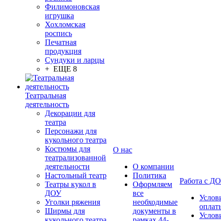
Филимоновская
игрушка
Хохломская
роспись
Печатная
продукция
Сундуки и ларцы
+ ЕЩЕ 8
Театральная
деятельность
Декорации для
театра
Персонажи для
кукольного театра
Костюмы для
О нас
театрализованной
деятельности
О компании
Настольный театр
Политика
Работа с Д
Театры кукол в
Оформляем
ДОУ
все
Услов
Уголки ряжения
необходимые
оплат
Ширмы для
документы в
Услов
кукольного театра
рамках 44-