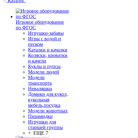
Каталог
Игровое оборудование
по ФГОС
Игрушки-забавы
Игры с водой и
песком
Каталки и качалки
Коляски, кроватки
и качели
Куклы и пупсы
Модели людей
Модели
транспорта
Неваляшки
Домики для кукол,
кукольная
мебель,посудка
Модели животных
Пирамидки
Игрушки для
старшей группы
+ ЕЩЕ 7