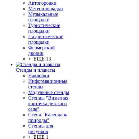
Автогородки
Метеоплощадки
Музыкальные
площадки
Туристические
площадки
Патриотические
площадки
Фермерский
дворик
+ ЕЩЕ 13
Стенды и плакаты
Наклейки
Информационные
стенды
Модульные стенды
Стенды "Визитная
карточка детского
сада"
Стенд "Календарь
природы"
Стенды для
рисунков
+ ЕЩЕ 1