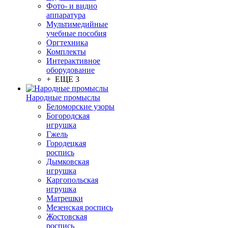
Фото- и видио
аппаратура
Мультимедийные
учебные пособия
Оргтехника
Комплекты
Интерактивное
оборудование
+ ЕЩЕ 3
Народные промыслы
Беломорские узоры
Богородская
игрушка
Гжель
Городецкая
роспись
Дымковская
игрушка
Каргопольская
игрушка
Матрешки
Мезенская роспись
Жостовская
роспись