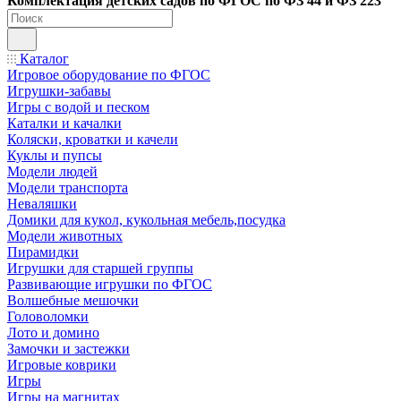
Ко
мплектация детских садов по ФГОC по ФЗ 44 и ФЗ 223
Каталог
Игровое оборудование по ФГОС
Игрушки-забавы
Игры с водой и песком
Каталки и качалки
Коляски, кроватки и качели
Куклы и пупсы
Модели людей
Модели транспорта
Неваляшки
Домики для кукол, кукольная мебель,посудка
Модели животных
Пирамидки
Игрушки для старшей группы
Развивающие игрушки по ФГОС
Волшебные мешочки
Головоломки
Лото и домино
Замочки и застежки
Игровые коврики
Игры
Игры на магнитах