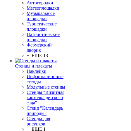
Автогородки
Метеоплощадки
Музыкальные
площадки
Туристические
площадки
Патриотические
площадки
Фермерский
дворик
+ ЕЩЕ 13
Стенды и плакаты
Наклейки
Информационные
стенды
Модульные стенды
Стенды "Визитная
карточка детского
сада"
Стенд "Календарь
природы"
Стенды для
рисунков
+ ЕЩЕ 1