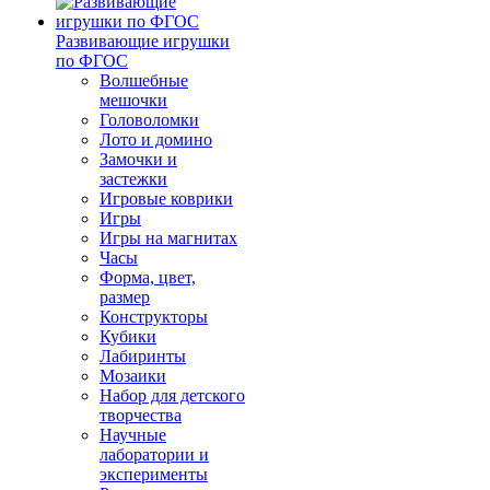
Развивающие игрушки
по ФГОС
Волшебные
мешочки
Головоломки
Лото и домино
Замочки и
застежки
Игровые коврики
Игры
Игры на магнитах
Часы
Форма, цвет,
размер
Конструкторы
Кубики
Лабиринты
Мозаики
Набор для детского
творчества
Научные
лаборатории и
эксперименты