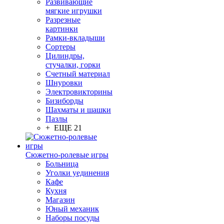
Развивающие
мягкие игрушки
Разрезные
картинки
Рамки-вкладыши
Сортеры
Цилиндры,
стучалки, горки
Счетный материал
Шнуровки
Электровикторины
Бизиборды
Шахматы и шашки
Пазлы
+ ЕЩЕ 21
Сюжетно-ролевые игры
Больница
Уголки уединения
Кафе
Кухня
Магазин
Юный механик
Наборы посуды