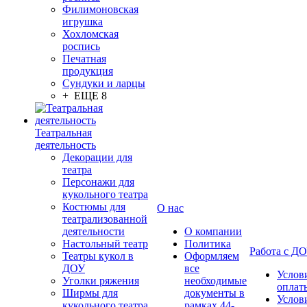
Филимоновская
игрушка
Хохломская
роспись
Печатная
продукция
Сундуки и ларцы
+ ЕЩЕ 8
Театральная
деятельность
Декорации для
театра
Персонажи для
кукольного театра
Костюмы для
О нас
театрализованной
деятельности
О компании
Настольный театр
Политика
Работа с Д
Театры кукол в
Оформляем
ДОУ
все
Услов
Уголки ряжения
необходимые
оплат
Ширмы для
документы в
Услов
кукольного театра
рамках 44-