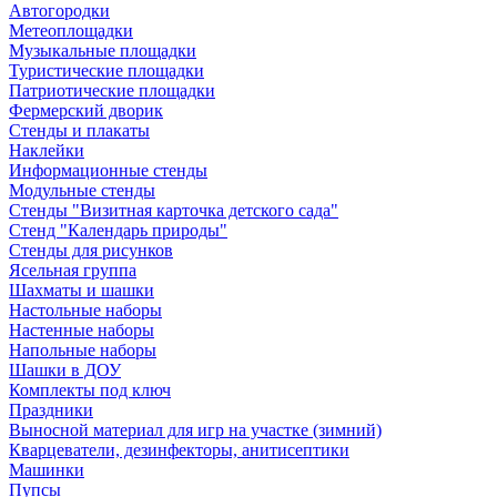
Автогородки
Метеоплощадки
Музыкальные площадки
Туристические площадки
Патриотические площадки
Фермерский дворик
Стенды и плакаты
Наклейки
Информационные стенды
Модульные стенды
Стенды "Визитная карточка детского сада"
Стенд "Календарь природы"
Стенды для рисунков
Ясельная группа
Шахматы и шашки
Настольные наборы
Настенные наборы
Напольные наборы
Шашки в ДОУ
Комплекты под ключ
Праздники
Выносной материал для игр на участке (зимний)
Кварцеватели, дезинфекторы, анитисептики
Машинки
Пупсы