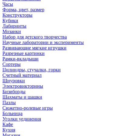
Часы
Форма, цвет, размер
Конструкторы
Кубики
Лабиринты
Мозаики
Набор для детского творчества
Научные лаборатории и эксперименты
Развивающие мягкие игрушки
Разрезные картинки
Рамки-вкладыши
Сортеры
Цилиндры, стучалки, горки
Счетный материал
Шнуровки
Электровикторины
Бизиборды
Шахматы и шашки
Пазлы
Сюжетно-ролевые игры
Больница
Уголки уединения
Кафе
Кухня
Магазин