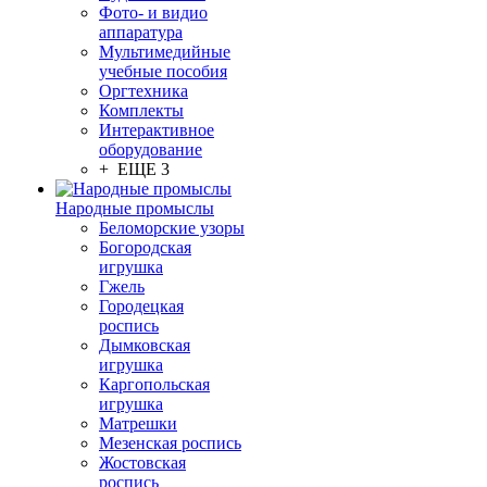
Фото- и видио
аппаратура
Мультимедийные
учебные пособия
Оргтехника
Комплекты
Интерактивное
оборудование
+ ЕЩЕ 3
Народные промыслы
Беломорские узоры
Богородская
игрушка
Гжель
Городецкая
роспись
Дымковская
игрушка
Каргопольская
игрушка
Матрешки
Мезенская роспись
Жостовская
роспись