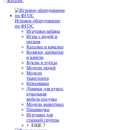
Каталог
Игровое оборудование
по ФГОС
Игрушки-забавы
Игры с водой и
песком
Каталки и качалки
Коляски, кроватки
и качели
Куклы и пупсы
Модели людей
Модели
транспорта
Неваляшки
Домики для кукол,
кукольная
мебель,посудка
Модели животных
Пирамидки
Игрушки для
старшей группы
+ ЕЩЕ 7