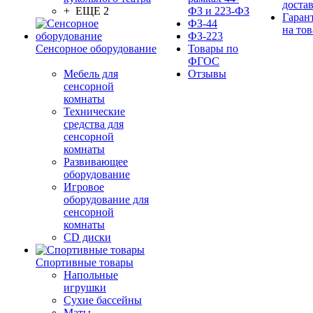
доста
+ ЕЩЕ 2
ФЗ и 223-ФЗ
Гаран
ФЗ-44
на тов
ФЗ-223
Сенсорное оборудование
Товары по
ФГОС
Мебель для
Отзывы
сенсорной
комнаты
Технические
средства для
сенсорной
комнаты
Развивающее
оборудование
Игровое
оборудование для
сенсорной
комнаты
CD диски
Спортивные товары
Напольные
игрушки
Сухие бассейны
Маты