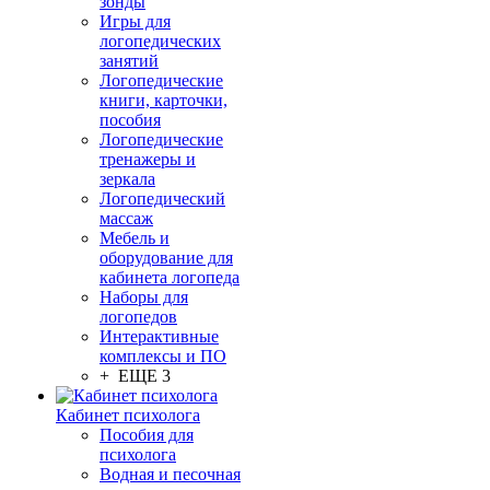
зонды
Игры для
логопедических
занятий
Логопедические
книги, карточки,
пособия
Логопедические
тренажеры и
зеркала
Логопедический
массаж
Мебель и
оборудование для
кабинета логопеда
Наборы для
логопедов
Интерактивные
комплексы и ПО
+ ЕЩЕ 3
Кабинет психолога
Пособия для
психолога
Водная и песочная