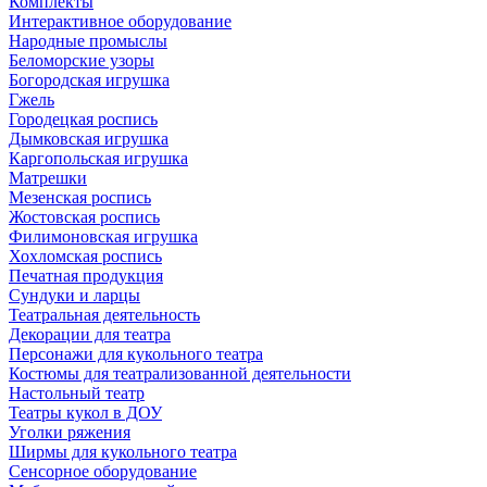
Комплекты
Интерактивное оборудование
Народные промыслы
Беломорские узоры
Богородская игрушка
Гжель
Городецкая роспись
Дымковская игрушка
Каргопольская игрушка
Матрешки
Мезенская роспись
Жостовская роспись
Филимоновская игрушка
Хохломская роспись
Печатная продукция
Сундуки и ларцы
Театральная деятельность
Декорации для театра
Персонажи для кукольного театра
Костюмы для театрализованной деятельности
Настольный театр
Театры кукол в ДОУ
Уголки ряжения
Ширмы для кукольного театра
Сенсорное оборудование